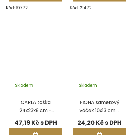
Kód:
19772
Kód:
21472
Skladem
Skladem
CARLA taška
FIONA sametový
24x23x9 cm -
váček 10x13 cm -
ČERNÁ/VÁNOCE
BURGUNDY
47,19 Kč
24,20 Kč