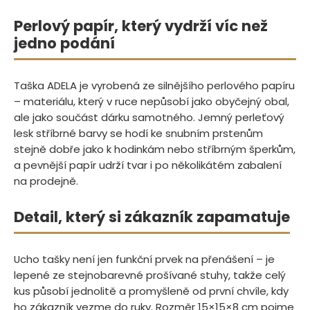
Perlový papír, který vydrží víc než
jedno podání
Taška ADELA je vyrobená ze silnějšího perlového papíru
– materiálu, který v ruce nepůsobí jako obyčejný obal,
ale jako součást dárku samotného. Jemný perleťový
lesk stříbrné barvy se hodí ke snubním prstenům
stejně dobře jako k hodinkám nebo stříbrným šperkům,
a pevnější papír udrží tvar i po několikátém zabalení
na prodejně.
Detail, který si zákazník zapamatuje
Ucho tašky není jen funkční prvek na přenášení – je
lepené ze stejnobarevné prošívané stuhy, takže celý
kus působí jednolitě a promyšleně od první chvíle, kdy
ho zákazník vezme do ruky. Rozměr 15×15×8 cm pojme