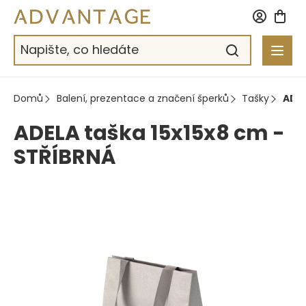
Přejít
na
obsah
Domů
Balení, prezentace a značení šperků
Tašky
ADEL
ADELA taška 15x15x8 cm -
STŘÍBRNÁ