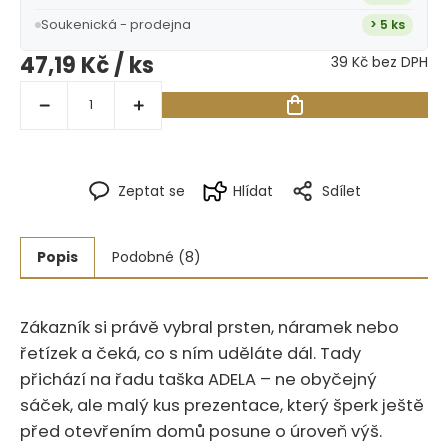
Soukenická - prodejna
> 5 ks
47,19 Kč
/ ks
39 Kč bez DPH
Zeptat se
Hlídat
Sdílet
Popis
Podobné (8)
Zákazník si právě vybral prsten, náramek nebo
řetízek a čeká, co s ním uděláte dál. Tady
přichází na řadu taška ADELA – ne obyčejný
sáček, ale malý kus prezentace, který šperk ještě
před otevřením domů posune o úroveň výš.