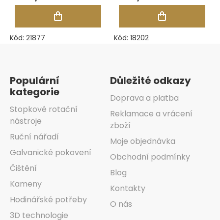
Kód:
21877
Kód:
18202
Zápatí
Populární
Důležité odkazy
kategorie
Doprava a platba
Stopkové rotační
Reklamace a vrácení
nástroje
zboží
Ruční nářadí
Moje objednávka
Galvanické pokovení
Obchodní podmínky
Čištění
Blog
Kameny
Kontakty
Hodinářské potřeby
O nás
3D technologie