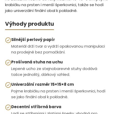
krabičku na prsten i menší šperkovnici, takže se hodí
jako univerzální finální obal k pokladně.
Výhody produktu
Silnější perlový papír
Materiál drží tvar a vydrží opakovanou manipulaci
na prodejně bez pomačkání.
Prošívaná stuha na uchu
Lepené ucho ze stejnobarevné stuhy dodává
tašce jednolitý, dárkový vzhled.
Univerzální rozměr 15×15×8 cm
Pojme krabičku na prsten i menší šperkovnici, hodí
se jako finální obal k pokladně.
Decentní stříbrná barva
Ladí se stříbrnými i zlatými šperky, vhodná pro