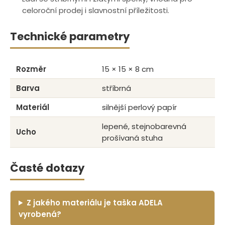
celoroční prodej i slavnostní příležitosti.
Technické parametry
Rozměr
15 × 15 × 8 cm
Barva
stříbrná
Materiál
silnější perlový papír
lepené, stejnobarevná
Ucho
prošívaná stuha
Časté dotazy
Z jakého materiálu je taška ADELA
vyrobená?