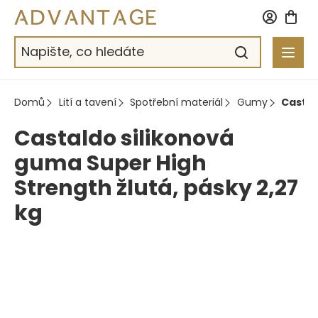
Přejít
na
obsah
Domů
Lití a tavení
Spotřební materiál
Gumy
Castal
Castaldo silikonová
guma Super High
Strength žlutá, pásky 2,27
kg