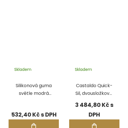
Skladem
Skladem
Silikonová guma
Castaldo Quick-
světle modrá
Sil, dvousložková,
A40 ECCO,170-
1 kg
3 484,80 Kč
180°C
532,40 Kč