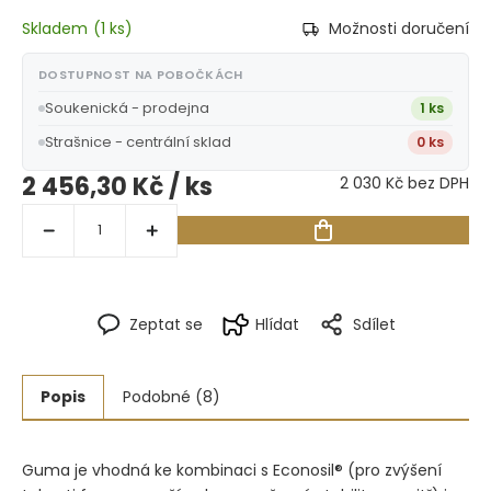
Skladem
(
1 ks
)
Možnosti doručení
DOSTUPNOST NA POBOČKÁCH
Soukenická - prodejna
1 ks
Strašnice - centrální sklad
0 ks
2 456,30 Kč
/ ks
2 030 Kč bez DPH
Zeptat se
Hlídat
Sdílet
Popis
Podobné (8)
Guma je vhodná ke kombinaci s Econosil® (pro zvýšení