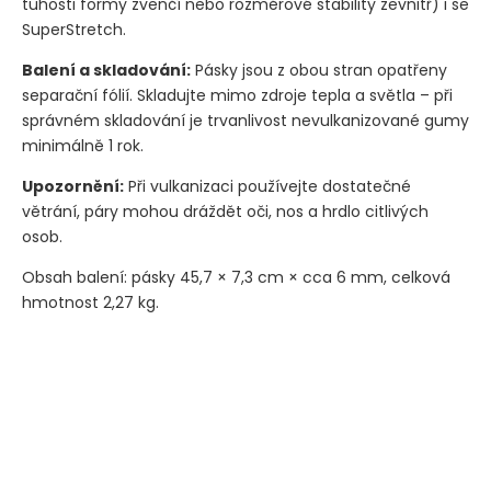
tuhosti formy zvenčí nebo rozměrové stability zevnitř) i se
SuperStretch.
Balení a skladování:
Pásky jsou z obou stran opatřeny
separační fólií. Skladujte mimo zdroje tepla a světla – při
správném skladování je trvanlivost nevulkanizované gumy
minimálně 1 rok.
Upozornění:
Při vulkanizaci používejte dostatečné
větrání, páry mohou dráždět oči, nos a hrdlo citlivých
osob.
Obsah balení: pásky 45,7 × 7,3 cm × cca 6 mm, celková
hmotnost 2,27 kg.