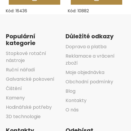
Kód:
16436
Kód:
10882
Zápatí
Populární
Důležité odkazy
kategorie
Doprava a platba
Stopkové rotační
Reklamace a vrácení
nástroje
zboží
Ruční nářadí
Moje objednávka
Galvanické pokovení
Obchodní podmínky
Čištění
Blog
Kameny
Kontakty
Hodinářské potřeby
O nás
3D technologie
Kontakty
Odebírat