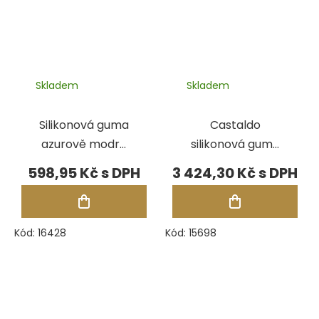
Skladem
Skladem
Silikonová guma
Castaldo
azurově modrá
silikonová guma
A38,85-90°C
Rapido, pásky
598,95 Kč
3 424,30 Kč
2,27 kg
Kód:
16428
Kód:
15698