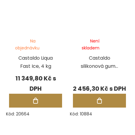
Na
Není
objednávku
skladem
Castaldo Liqua
Castaldo
Fast Ice, 4 kg
silikonová guma
Super High
11 349,80 Kč
Strength modrá,
2 456,30 Kč
pásky 2,27 kg
Kód:
20664
Kód:
10884