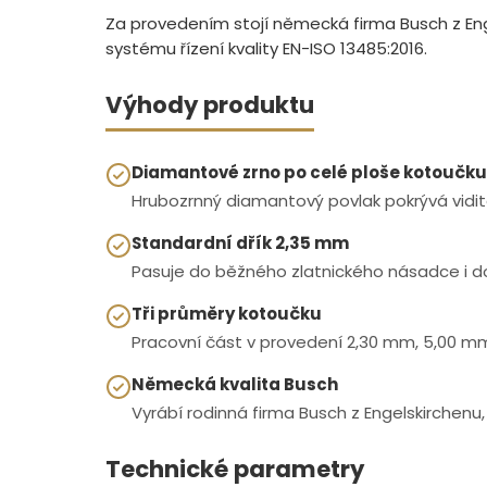
Za provedením stojí německá firma Busch z Engel
systému řízení kvality EN-ISO 13485:2016.
Výhody produktu
Diamantové zrno po celé ploše kotoučku
Hrubozrnný diamantový povlak pokrývá vidite
Standardní dřík 2,35 mm
Pasuje do běžného zlatnického násadce i do
Tři průměry kotoučku
Pracovní část v provedení 2,30 mm, 5,00 mm
Německá kvalita Busch
Vyrábí rodinná firma Busch z Engelskirchenu, 
Technické parametry