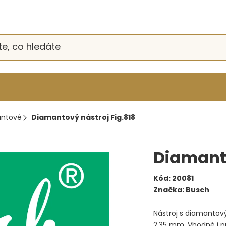
ntové
Diamantový nástroj Fig.818
Diamanto
Kód:
20081
Značka:
Busch
Nástroj s diamanto
2,35 mm. Vhodné i pr