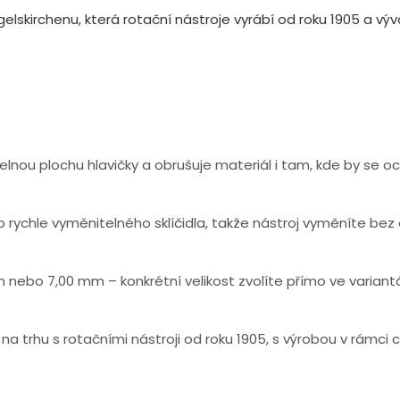
skirchenu, která rotační nástroje vyrábí od roku 1905 a vývo
lnou plochu hlavičky a obrušuje materiál i tam, kde by se oc
 rychle vyměnitelného sklíčidla, takže nástroj vyměníte bez
 nebo 7,00 mm – konkrétní velikost zvolíte přímo ve variant
na trhu s rotačními nástroji od roku 1905, s výrobou v rámci c