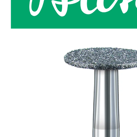
Povrchové úpravy
Kompresory a příslušenství
Čištění
Lití a tavení
Kameny
Motory, mikromotory, vrtačky
Literatura a DVD
Polotovary a komponenty
Drátování
Balení, prezentace a značení šperků