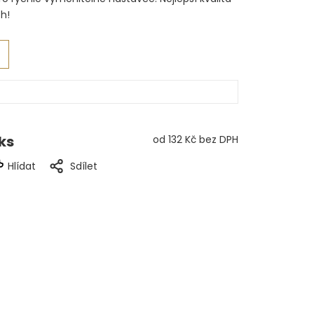
h!
 ks
od
132 Kč
bez DPH
Hlídat
Sdílet