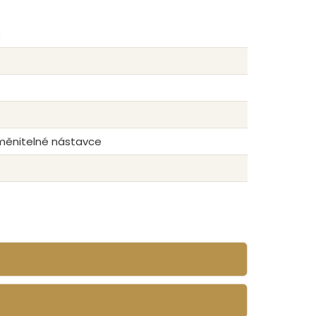
)
yměnitelné nástavce