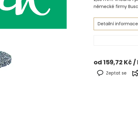
německé firmy Busc
Detailní informace
od
159,72 Kč
/
Zeptat se