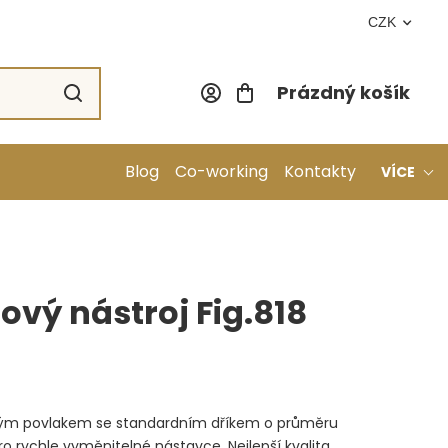
CZK
Prázdný košík
Nákupní koší
Blog
Co-working
Kontakty
VÍCE
vý nástroj Fig.818
vým povlakem se standardním dříkem o průměru
o rychle vyměnitelné nástavce. Nejlepší kvalita