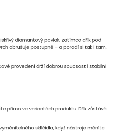
 jiskřivý diamantový povlak, zatímco dřík pod
rch obrušuje postupně – a poradí si tak i tam,
ové provedení drží dobrou souosost i stabilní
líte přímo ve variantách produktu. Dřík zůstává
yměnitelného sklíčidla, když nástroje měníte