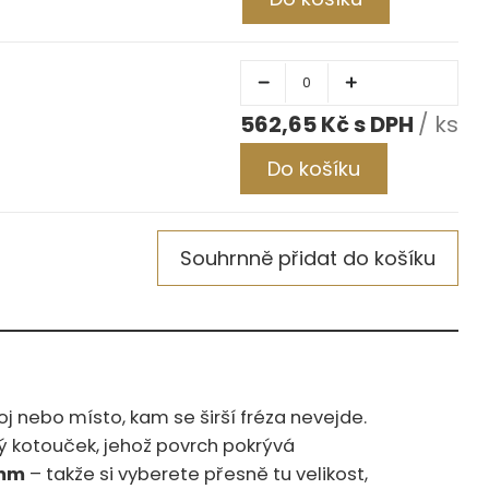
562,65 Kč
/ ks
Do košíku
Souhrnně přidat do košíku
ší fréza nevejde.‍​‍‌​‌​​​‌​​​​​‌‌‌​​‌‌‌‌​‌​‌‌​​‌‌‌​
 kotouček, jehož povrch pokrývá
 mm
– takže si vyberete přesně tu velikost,