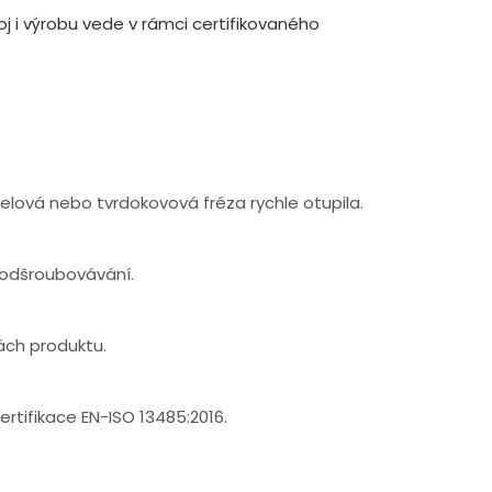
j i výrobu vede v rámci certifikovaného
elová nebo tvrdokovová fréza rychle otupila.
 odšroubovávání.
ách produktu.
ertifikace EN-ISO 13485:2016.