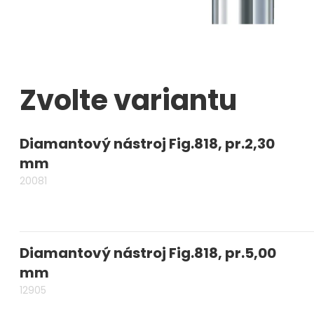
Měřidla, testry, váhy
Fasování a gravírování
Základní vybavení dílny
Zvolte variantu
Tvarování
Diamantový nástroj Fig.818, pr.2,30
Navlékací nitě, struny, podložky
mm
3D technologie
20081
Smalty, UV barvy, patiny
Hodinářské potřeby
Diamantový nástroj Fig.818, pr.5,00
Lupy a mikroskopy
mm
12905