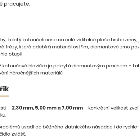
ě pracujete.
ochý, kulatý kotouček nese na celé viditelné ploše hrubozrnný,
né frézy, která odebírá materiál ostřím, diamantové zrno pov
le otupil.
hož kotoučová hlavička je pokrytá diamantovým prachem – tak
vání náročnějších materiálů.
řík
sti –
2,30 mm, 5,00 mm a 7,00 mm
– konkrétní velikost zvo
ku.
problémů usadí do běžného zlatnického násadce i do rychle v
dlo zvlášť.