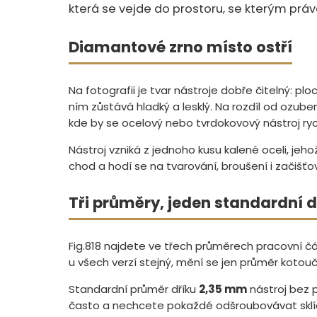
která se vejde do prostoru, se kterým práv
Diamantové zrno místo ostří
Na fotografii je tvar nástroje dobře čitelný: pl
ním zůstává hladký a lesklý. Na rozdíl od ozube
kde by se ocelový nebo tvrdokovový nástroj rych
Nástroj vzniká z jednoho kusu kalené oceli, je
chod a hodí se na tvarování, broušení i začišťo
Tři průměry, jeden standardní d
Fig.818 najdete ve třech průměrech pracovní čá
u všech verzí stejný, mění se jen průměr kotouč
Standardní průměr dříku
2,35 mm
nástroj bez 
často a nechcete pokaždé odšroubovávat sklíči