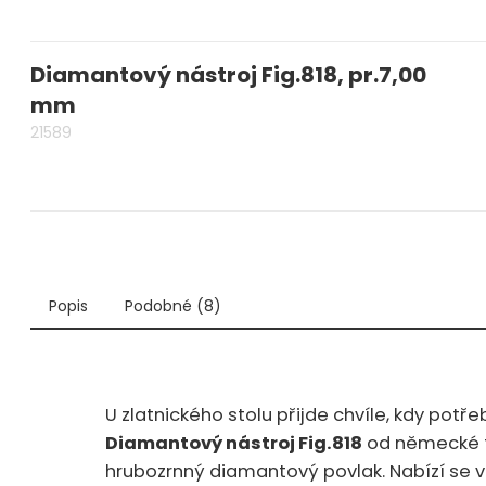
Diamantový nástroj Fig.818, pr.7,00
mm
21589
Popis
Podobné (8)
U zlatnického stolu přijde chvíle, kdy potřebujete za
Diamantový nástroj Fig.818
od německé f
hrubozrnný diamantový povlak. Nabízí se 