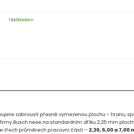
1 ks
Skladem
brousit přesně vymezenou plochu – hranu, spoj nebo místo, kam se šir
irmy Busch nese na standardním dříku 2,35 mm plochý
ve třech průměrech pracovní části –
2,30, 5,00 a 7,00