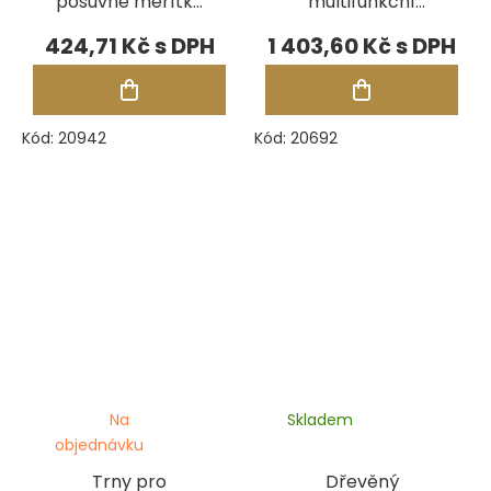
posuvné měřítko
multifunkční
na stojan k
kovadlinu
424,71 Kč
1 403,60 Kč
mikroskopu Jura
Durston, sada 3
by GRS
ks, ploché
Kód:
20942
Kód:
20692
Na
Skladem
objednávku
Trny pro
Dřevěný