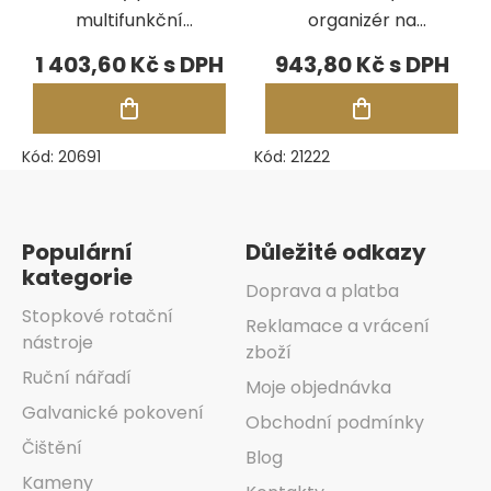
multifunkční
organizér na
kovadlinu
nářadí se
1 403,60 Kč
943,80 Kč
Durston, sada 3
šuplíkem
ks, kužely
Kód:
20691
Kód:
21222
Zápatí
Populární
Důležité odkazy
kategorie
Doprava a platba
Stopkové rotační
Reklamace a vrácení
nástroje
zboží
Ruční nářadí
Moje objednávka
Galvanické pokovení
Obchodní podmínky
Čištění
Blog
Kameny