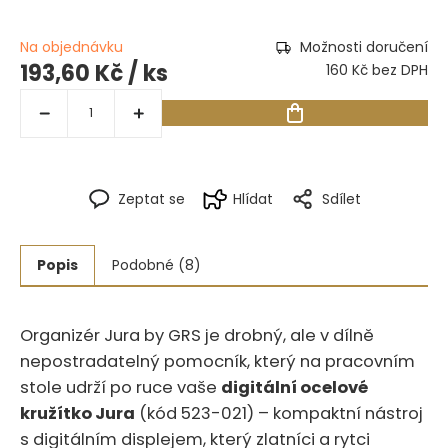
Na objednávku
Možnosti doručení
193,60 Kč
/ ks
160 Kč bez DPH
Zeptat se
Hlídat
Sdílet
Popis
Podobné (8)
Organizér Jura by GRS je drobný, ale v dílně
nepostradatelný pomocník, který na pracovním
stole udrží po ruce vaše
digitální ocelové
kružítko Jura
(kód 523-021) – kompaktní nástroj
s digitálním displejem, který zlatníci a rytci