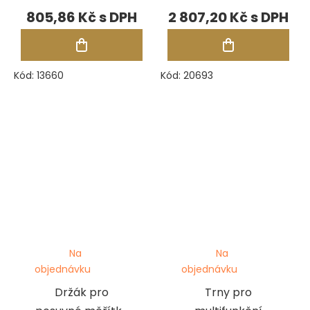
Foredom, model
kovadlinu
805,86 Kč
2 807,20 Kč
C
Durston, sada 6
ks, konkávní
Kód:
13660
Kód:
20693
Na
Na
objednávku
objednávku
Držák pro
Trny pro