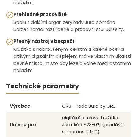
nářadím.
Přehledné pracoviště
Spolu s dalšími organizéry řady Jura pomáhá
udržet nářadí roztříděné a pracovní stůl uklizený.
Přesný nástroj v bezpečí
Kružítko s nabroušenými čelistmi z kalené oceli a
citlivým digitálním displejem má ve vlastním úložišti
pevné místo, místo aby leželo volně mezi ostatním
nářadím.
Technické parametry
Výrobce
GRS – řada Jura by GRS
digitální ocelové kružítko
Určeno pro
Jura, kód 523-021 (prodává
se samostatně)