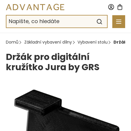
Přejít
na
obsah
Domů
Základní vybavení dílny
Vybavení stolu
Držák p
Držák pro digitální
kružítko Jura by GRS