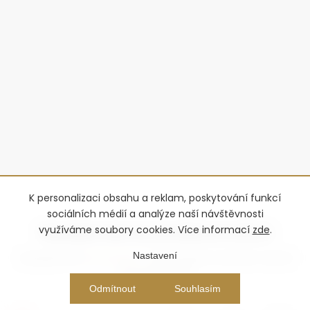
K personalizaci obsahu a reklam, poskytování funkcí
sociálních médií a analýze naší návštěvnosti
využíváme soubory cookies. Více informací
zde
.
Nastavení
Copyright 2026
Advantage-fl
. Všechna práva vyhrazena.
Upravit
nastavení cookies
Vytvořil Shoptet Premium
Odmítnout
Souhlasím