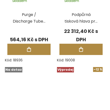
Skladem
Skladem
Purge /
Podpůrná
Discharge Tubes
tisková hlava pro
(3 Pack) pro
Solidscape 3Z
22 312,40 Kč
Solidscape
564,16 Kč
Kód:
18936
Kód:
19008
Na dotaz
Výprodej
–12 %