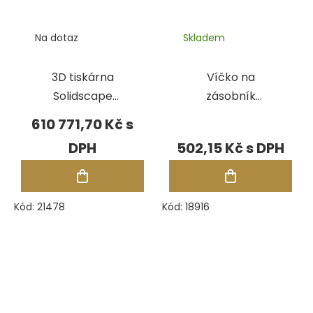
Na dotaz
Skladem
3D tiskárna
Víčko na
Solidscape
zásobník
S3Duo Solidjet,
stavěcího
610 771,70 Kč
černá
materiálu pro
502,15 Kč
Solidscape 3Z
Kód:
21478
Kód:
18916