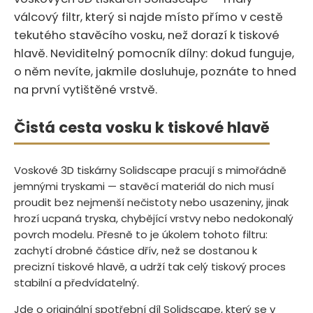
válcový filtr, který si najde místo přímo v cestě
tekutého stavěcího vosku, než dorazí k tiskové
hlavě. Neviditelný pomocník dílny: dokud funguje,
o něm nevíte, jakmile dosluhuje, poznáte to hned
na první vytištěné vrstvě.
Čistá cesta vosku k tiskové hlavě
Voskové 3D tiskárny Solidscape pracují s mimořádně
jemnými tryskami — stavěcí materiál do nich musí
proudit bez nejmenší nečistoty nebo usazeniny, jinak
hrozí ucpaná tryska, chybějící vrstvy nebo nedokonalý
povrch modelu. Přesně to je úkolem tohoto filtru:
zachytí drobné částice dřív, než se dostanou k
precizní tiskové hlavě, a udrží tak celý tiskový proces
stabilní a předvídatelný.
Jde o originální spotřební díl Solidscape, který se v