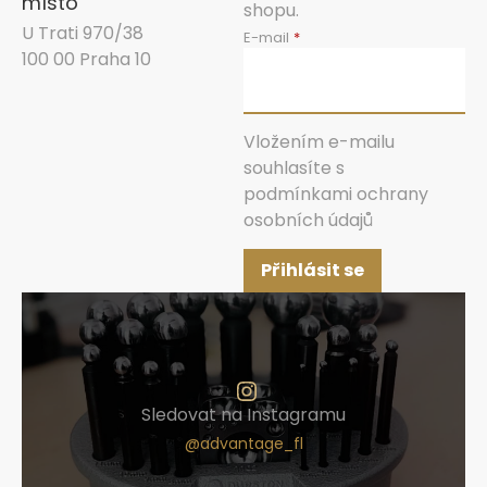
místo
shopu.
U Trati 970/38
E-mail
100 00 Praha 10
Vložením e-mailu
souhlasíte s
podmínkami ochrany
osobních údajů
Přihlásit se
Sledovat na Instagramu