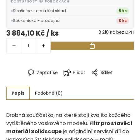
DOSTUPNOST NA POBOČKÁCH
Strašnice - centrální sklad
5 ks
Soukenická - prodejna
0 ks
3 884,10 Kč
/ ks
3 210 Kč bez DPH
Zeptat se
Hlídat
Sdílet
Popis
Podobné (8)
Drobná součástka, na které stojí kvalita každého
vytištěného voskového modelu.‍​‍​‌‌‌​​‌‌​‌​​‌​​​‌‌‌‌​​‌​​​‌​‌‌‌​
Filtr pro stavěcí
materiál Solidscape
je originální servisní díl do
voskových 3D tiskáren Solidscape — malý