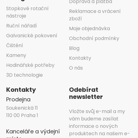
Doprava a platba
Stopkové rotační
Reklamace a vrácení
nástroje
zboží
Ruční nářadí
Moje objednávka
Galvanické pokovení
Obchodní podmínky
Čištění
Blog
Kameny
Kontakty
Hodinářské potřeby
O nás
3D technologie
Kontakty
Odebírat
newsletter
Prodejna
Soukenická 11
Vložte svůj e-mail a my
110 00 Praha 1
vám budeme zasílat
informace o nových
Kanceláře a výdejní
produktech na našem e-