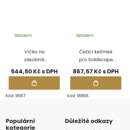
Skladem
Skladem
Víčko na
Čisticí kelímek
zásobník
pro Solidscape
podpůrného
(5 ks)
544,50 Kč
867,57 Kč
materiálu pro
Solidscape 3Z
Kód:
18917
Kód:
18866
Zápatí
Populární
Důležité odkazy
kategorie