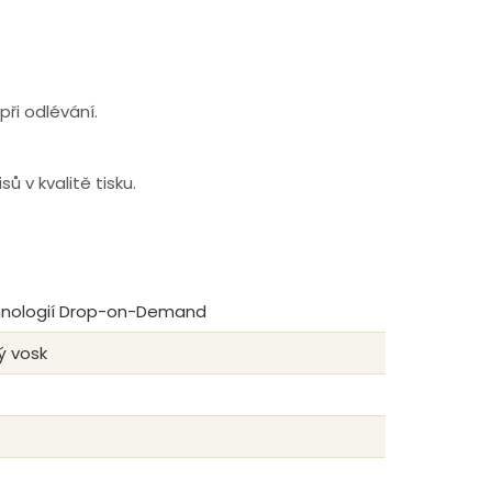
ři odlévání.
 v kvalitě tisku.
chnologií Drop-on-Demand
ý vosk