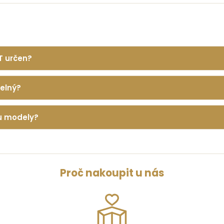
T určen?
telný?
ou modely?
Proč nakoupit u nás