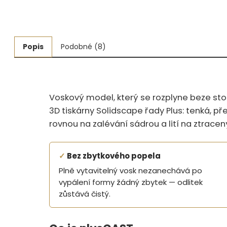
Měřidla, testry, váhy
Fasování a gravírování
Popis
Podobné (8)
Základní vybavení dílny
Tvarování
Voskový model, který se rozplyne beze sto
Navlékací nitě, struny, podložky
3D tiskárny Solidscape řady Plus: tenká, 
rovnou na zalévání sádrou a lití na ztracen
3D technologie
Smalty, UV barvy, patiny
✓
Bez zbytkového popela
Hodinářské potřeby
Plně vytavitelný vosk nezanechává po
vypálení formy žádný zbytek — odlitek
Lupy a mikroskopy
zůstává čistý.