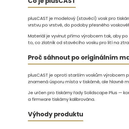
Co je plusCAST
plusCAST je modelový (stavěcí) vosk pro tisk
vrstvu po vrstvě, do podoby přesného voskové
Materiál je vyvinut přímo výrobcem tak, aby p
to, co zlatník od stavěcího vosku pro lití na zt
Proč sáhnout po originálním ma
plusCAST je oproti starším voskům výrobcem po
znamená úsporu místa v tiskárně, ale hlavně mé
Je určen pro tiskárny řady Solidscape Plus — ko
a firmware tiskárny kalibrována.
Výhody produktu