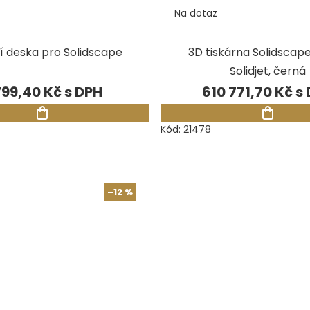
Na dotaz
í deska pro Solidscape
3D tiskárna Solidscap
Solidjet, černá
799,40 Kč
610 771,70 Kč
Kód:
21478
–12 %