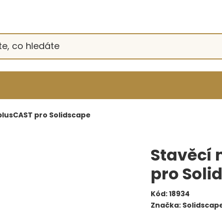
plusCAST pro Solidscape
Stavěcí 
pro Soli
Kód:
18934
Značka:
Solidscap