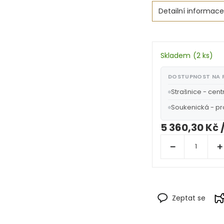
Detailní informace
Skladem
(
2 ks
)
DOSTUPNOST NA
Strašnice - cent
Soukenická - p
5 360,30 Kč
Zeptat se