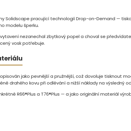
árny Solidscape pracující technologií Drop-on-Demand — ti
ho modelu šperku.
o vytavení nezanechal zbytkový popel a choval se předvídate
racený vosk potřebuje.
teriálu
pisován jako pevnější a pružnější, což dovoluje tisknout m
ně drahého kovu při odlévání a nižší náklady na výsledný odl
nkrétně R66®Plus a T76®Plus — a jako originální materiál výro