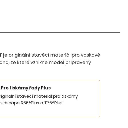
T
je originální stavěcí materiál pro voskové
and, ze které vznikne model připravený
Pro tiskárny řady Plus
riginální stavěcí materiál pro tiskárny
olidscape R66®Plus a T76®Plus.