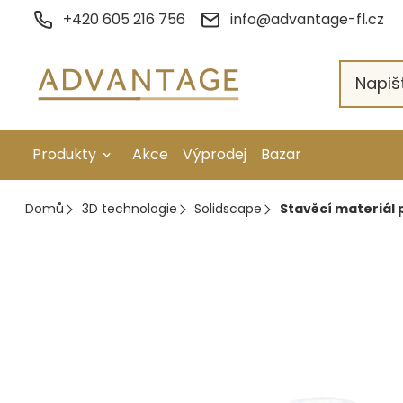
Přejít
+420 605 216 756
info@advantage-fl.cz
na
obsah
Produkty
Akce
Výprodej
Bazar
Galvanické pokovení
Domů
3D technologie
Solidscape
Stavěcí materiál 
Náhradní díly
Stopkové rotační nástroje
Ruční nářadí
Strojní obrábění
Letování a svařování