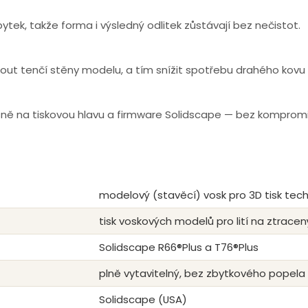
ek, takže forma i výsledný odlitek zůstávají bez nečistot.
nout tenčí stěny modelu, a tím snížit spotřebu drahého kovu p
sně na tiskovou hlavu a firmware Solidscape — bez kompromisů
modelový (stavěcí) vosk pro 3D tisk te
tisk voskových modelů pro lití na ztracen
Solidscape R66®Plus a T76®Plus
plně vytavitelný, bez zbytkového popela
Solidscape (USA)