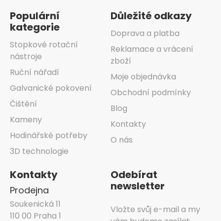
Populární
Důležité odkazy
kategorie
Doprava a platba
Stopkové rotační
Reklamace a vrácení
nástroje
zboží
Ruční nářadí
Moje objednávka
Galvanické pokovení
Obchodní podmínky
Čištění
Blog
Kameny
Kontakty
Hodinářské potřeby
O nás
3D technologie
Kontakty
Odebírat
newsletter
Prodejna
Soukenická 11
Vložte svůj e-mail a my
110 00 Praha 1