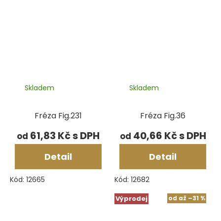
Skladem
Skladem
Fréza Fig.231
Fréza Fig.36
61,83 Kč
40,66 Kč
od
od
Detail
Detail
Kód:
12665
Kód:
12682
Výprodej
od
až
–31 %