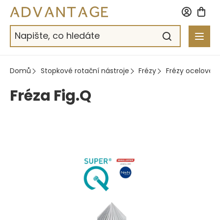
Přejít
na
obsah
Domů
Stopkové rotační nástroje
Frézy
Frézy ocelové
Fréza Fig.Q