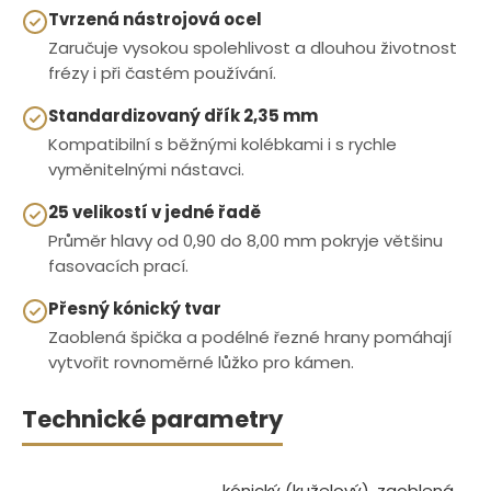
Tvrzená nástrojová ocel
Zaručuje vysokou spolehlivost a dlouhou životnost
frézy i při častém používání.
Standardizovaný dřík 2,35 mm
Kompatibilní s běžnými kolébkami i s rychle
vyměnitelnými nástavci.
25 velikostí v jedné řadě
Průměr hlavy od 0,90 do 8,00 mm pokryje většinu
fasovacích prací.
Přesný kónický tvar
Zaoblená špička a podélné řezné hrany pomáhají
vytvořit rovnoměrné lůžko pro kámen.
Technické parametry
kónický (kuželový), zaoblená