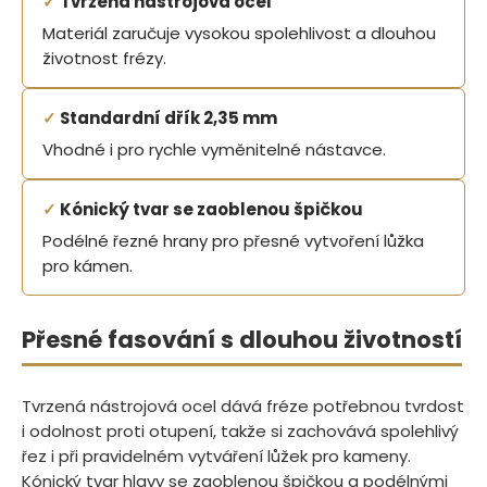
✓
Tvrzená nástrojová ocel
Materiál zaručuje vysokou spolehlivost a dlouhou
životnost frézy.
✓
Standardní dřík 2,35 mm
Vhodné i pro rychle vyměnitelné nástavce.
✓
Kónický tvar se zaoblenou špičkou
Podélné řezné hrany pro přesné vytvoření lůžka
pro kámen.
Přesné fasování s dlouhou životností
Tvrzená nástrojová ocel dává fréze potřebnou tvrdost
i odolnost proti otupení, takže si zachovává spolehlivý
řez i při pravidelném vytváření lůžek pro kameny.
Kónický tvar hlavy se zaoblenou špičkou a podélnými