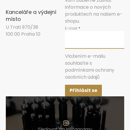
vám budeme zasílat
informace o nových
Kanceláře a výdejní
produktech na našem e-
místo
shopu.
U Trati 970/38
E-mail
100 00 Praha 10
Vložením e-mailu
souhlasíte s
podmínkami ochrany
osobních údajů
Přihlásit se
Sledovat na Instagramu