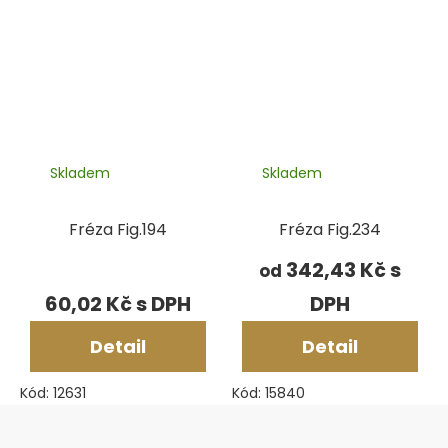
Skladem
Skladem
Fréza Fig.194
Fréza Fig.234
342,43 Kč
od
60,02 Kč
Detail
Detail
Kód:
12631
Kód:
15840
Zápatí