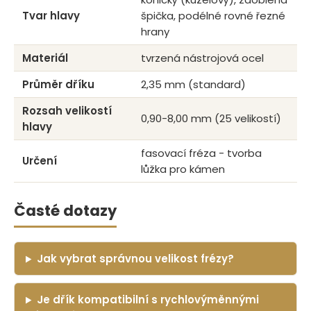
Tvar hlavy
špička, podélné rovné řezné
hrany
Materiál
tvrzená nástrojová ocel
Průměr dříku
2,35 mm (standard)
Rozsah velikostí
0,90-8,00 mm (25 velikostí)
hlavy
fasovací fréza - tvorba
Určení
lůžka pro kámen
Časté dotazy
Jak vybrat správnou velikost frézy?
Je dřík kompatibilní s rychlovýměnnými