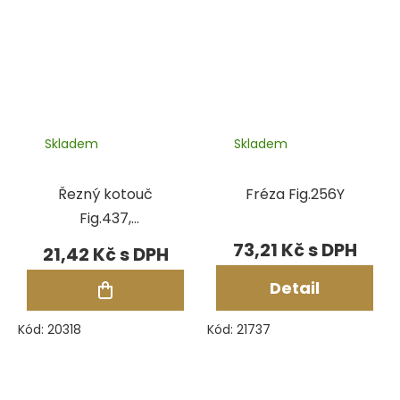
Skladem
Skladem
Řezný kotouč
Fréza Fig.256Y
Fig.437,
pr.37,5x1,6 mm
73,21 Kč
21,42 Kč
Detail
Kód:
20318
Kód:
21737