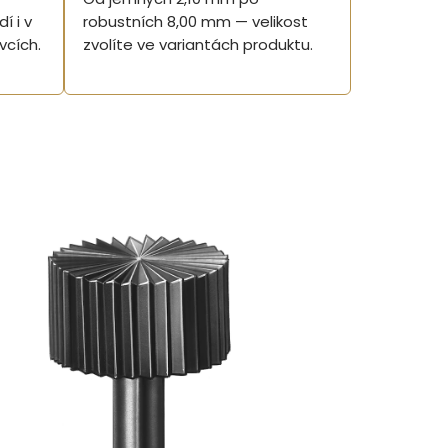
í i v
robustních 8,00 mm — velikost
vcích.
zvolíte ve variantách produktu.