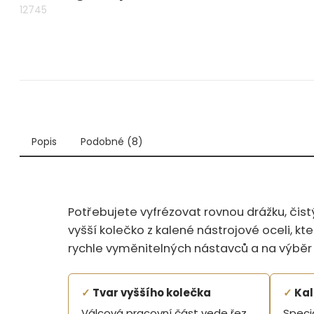
12745
Popis
Podobné (8)
Potřebujete vyfrézovat rovnou drážku, čis
vyšší kolečko z kalené nástrojové oceli, 
rychle vyměnitelných nástavců a na výběr
✓
Tvar vyššího kolečka
✓
Kal
Válcová pracovní část vede řez
Speci