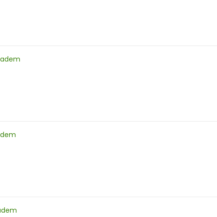
ladem
adem
ladem