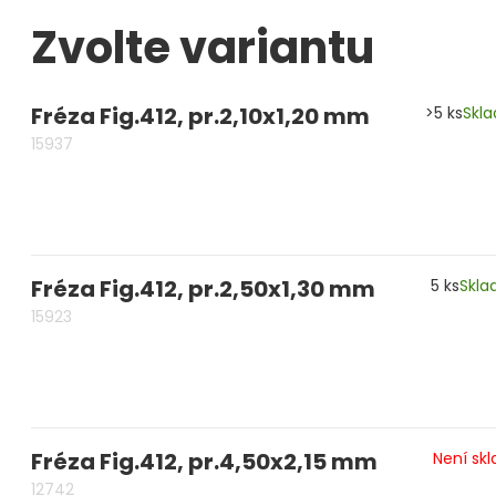
Zvolte variantu
Měřidla, testry, váhy
Fasování a gravírování
Fréza Fig.412, pr.2,10x1,20 mm
>5 ks
Skl
Základní vybavení dílny
15937
Tvarování
Navlékací nitě, struny, podložky
3D technologie
Fréza Fig.412, pr.2,50x1,30 mm
5 ks
Skl
15923
Smalty, UV barvy, patiny
Hodinářské potřeby
Lupy a mikroskopy
Fréza Fig.412, pr.4,50x2,15 mm
Není sk
12742