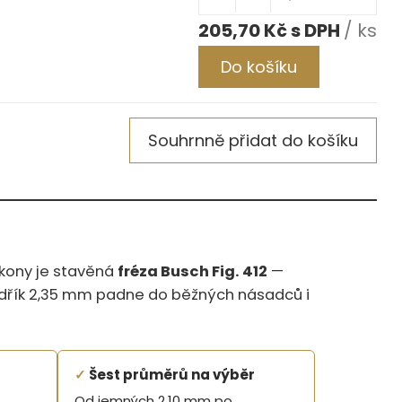
205,70 Kč
/ ks
Do košíku
Souhrnně přidat do košíku
úkony je stavěná
fréza Busch Fig. 412
—
í dřík 2,35 mm padne do běžných násadců i
✓
Šest průměrů na výběr
Od jemných 2,10 mm po