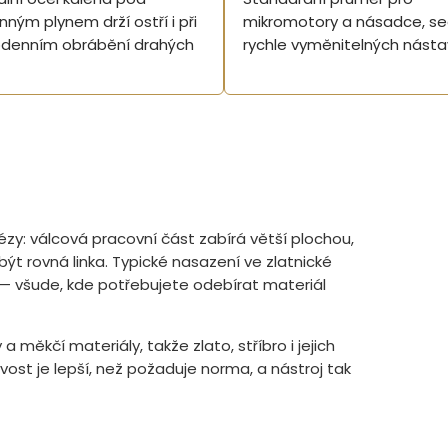
ným plynem drží ostří i při
mikromotory a násadce, sed
denním obrábění drahých
rychle vyměnitelných násta
rézy: válcová pracovní část zabírá větší plochou,
být rovná linka. Typické nasazení ve zlatnické
í — všude, kde potřebujete odebírat materiál
 měkčí materiály, takže zlato, stříbro i jejich
vost je lepší, než požaduje norma, a nástroj tak