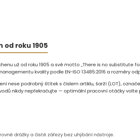
 od roku 1905
enu už od roku 1905 a své motto „There is no substitute for 
 managementu kvality podle EN-ISO 13485:2016 a rozměry odp
alení nese podrobný štítek s číslem artiklu, šarží (LOT), ozn
dů nikdy nepřekračujte — optimální pracovní otáčky volte pod
ovné drážky a čisté zářezy bez uhýbání nástroje.