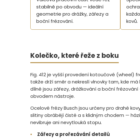
stabilně po obvodu — ideální
ochran
geometrie pro drážky, zářezy a
každo
boční frézování.
kovů.
Kolečko, které řeže z boku
Fig. 412 je vyšší provedení kotoučové (wheel) f
takže drží směr a nekreslí vlnovky tam, kde má 
dílně jsou zářezy, drážkování a boční frézován
obvodem nástroje.
Ocelové frézy Busch jsou určeny pro drahé kovy a
slitiny obrábějí čistě a s klidným chodem — házi
nevibruje ani nevytlouká stopu.
▪
Zářezy a prořezávání detailů