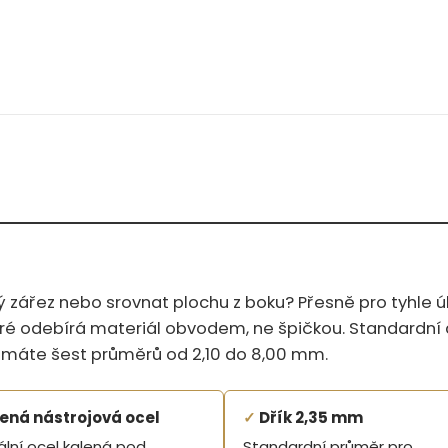
tý zářez nebo srovnat plochu z boku? Přesně pro tyhle 
které odebírá materiál obvodem, ne špičkou. Standardn
 máte šest průměrů od 2,10 do 8,00 mm.
ená nástrojová ocel
✓
Dřík 2,35 mm
ální ocel kalená pod
Standardní průměr pro