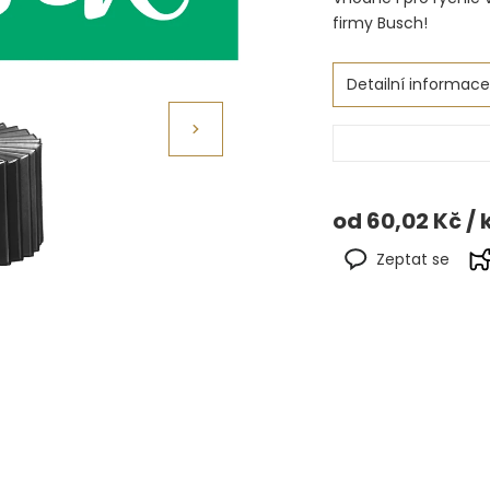
firmy Busch!
Detailní informace
od
60,02 Kč
/ 
Zeptat se