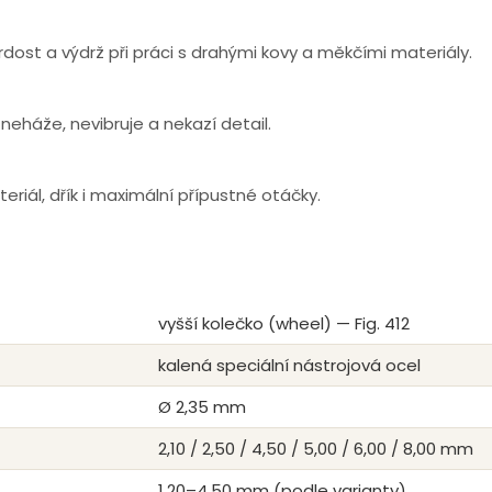
ost a výdrž při práci s drahými kovy a měkčími materiály.
neháže, nevibruje a nekazí detail.
eriál, dřík i maximální přípustné otáčky.
vyšší kolečko (wheel) — Fig. 412
kalená speciální nástrojová ocel
Ø 2,35 mm
2,10 / 2,50 / 4,50 / 5,00 / 6,00 / 8,00 mm
1,20–4,50 mm (podle varianty)