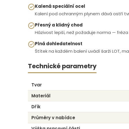
Kalená speciální ocel
Kalení pod ochranným plynem dává ostří tvrd
Přesný a klidný chod
Házivost lepší, než požaduje norma — fréza 
Plná dohledatelnost
Štítek na každém balení uvádí šarži LOT, mat
Technické parametry
Tvar
Materiál
Dřík
Průměry v nabídce
Výška pracovní části