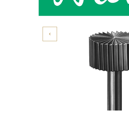
Povrchové úpravy
Kompresory a příslušenství
Čištění
Lití a tavení
Kameny
Motory, mikromotory, vrtačky
Literatura a DVD
Polotovary a komponenty
Drátování
Balení, prezentace a značení šperků