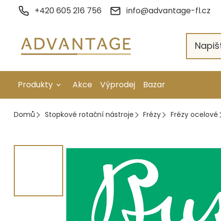
Přejít
+420 605 216 756
info@advantage-fl.cz
na
obsah
Produkty
Akce
Výprodej
Bazar
Galvanické pokovení
Domů
Stopkové rotační nástroje
Frézy
Frézy ocelové
Náhradní díly
Stopkové rotační nástroje
Ruční nářadí
Strojní obrábění
Letování a svařování