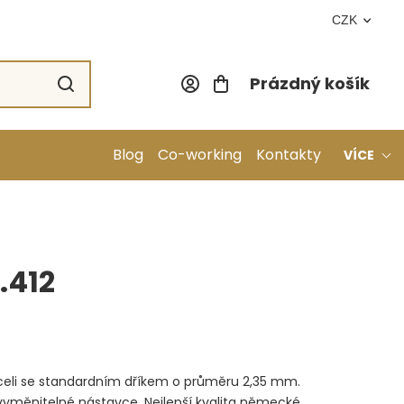
CZK
Prázdný košík
Nákupní koší
Blog
Co-working
Kontakty
VÍCE
.412
oceli se standardním dříkem o průměru 2,35 mm.
 vyměnitelné nástavce. Nejlepší kvalita německé