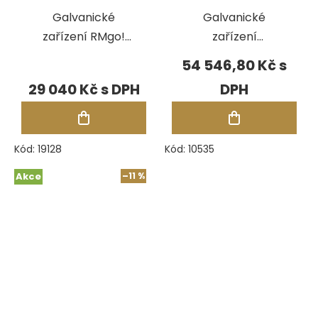
Galvanické
Galvanické
zařízení RMgo!
zařízení
pro Rh+Au
COMFORT II
54 546,80 Kč
29 040 Kč
Kód:
19128
Kód:
10535
Akce
–11 %