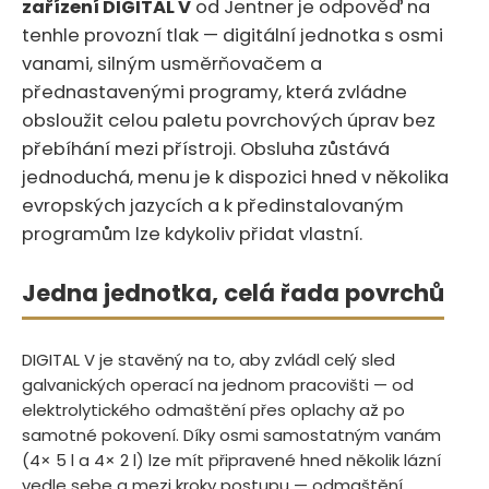
zařízení DIGITAL V
od Jentner je odpověď na
tenhle provozní tlak — digitální jednotka s osmi
vanami, silným usměrňovačem a
přednastavenými programy, která zvládne
obsloužit celou paletu povrchových úprav bez
přebíhání mezi přístroji. Obsluha zůstává
jednoduchá, menu je k dispozici hned v několika
evropských jazycích a k předinstalovaným
programům lze kdykoliv přidat vlastní.
Jedna jednotka, celá řada povrchů
DIGITAL V je stavěný na to, aby zvládl celý sled
galvanických operací na jednom pracovišti — od
elektrolytického odmaštění přes oplachy až po
samotné pokovení. Díky osmi samostatným vanám
(4× 5 l a 4× 2 l) lze mít připravené hned několik lázní
vedle sebe a mezi kroky postupu — odmaštění,