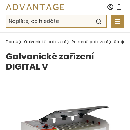
Přejít
na
obsah
Domů
Galvanické pokovení
Ponorné pokovení
Stroje
Galvanické zařízení
DIGITAL V