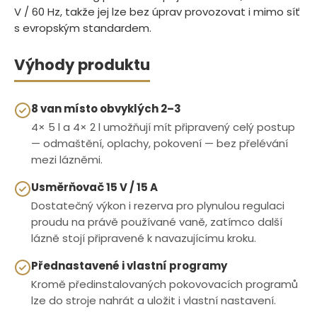
V / 60 Hz, takže jej lze bez úprav provozovat i mimo síť
s evropským standardem.
Výhody produktu
8 van místo obvyklých 2–3
4× 5 l a 4× 2 l umožňují mít připravený celý postup
— odmaštění, oplachy, pokovení — bez přelévání
mezi lázněmi.
Usměrňovač 15 V / 15 A
Dostatečný výkon i rezerva pro plynulou regulaci
proudu na právě používané vaně, zatímco další
lázně stojí připravené k navazujícímu kroku.
Přednastavené i vlastní programy
Kromě předinstalovaných pokovovacích programů
lze do stroje nahrát a uložit i vlastní nastavení.