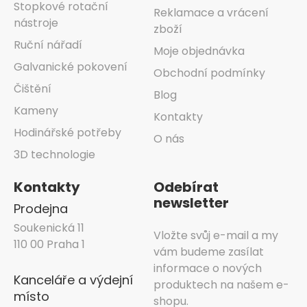
Stopkové rotační
Reklamace a vrácení
nástroje
zboží
Ruční nářadí
Moje objednávka
Galvanické pokovení
Obchodní podmínky
Čištění
Blog
Kameny
Kontakty
Hodinářské potřeby
O nás
3D technologie
Kontakty
Odebírat
newsletter
Prodejna
Soukenická 11
Vložte svůj e-mail a my
110 00 Praha 1
vám budeme zasílat
informace o nových
Kanceláře a výdejní
produktech na našem e-
místo
shopu.