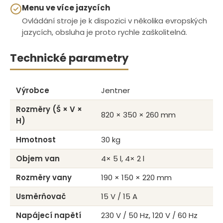
Menu ve více jazycích
Ovládání stroje je k dispozici v několika evropských
jazycích, obsluha je proto rychle zaškolitelná.
Technické parametry
Výrobce
Jentner
Rozměry (Š × V ×
820 × 350 × 260 mm
H)
Hmotnost
30 kg
Objem van
4× 5 l, 4× 2 l
Rozměry vany
190 × 150 × 220 mm
Usměrňovač
15 V / 15 A
Napájecí napětí
230 V / 50 Hz, 120 V / 60 Hz