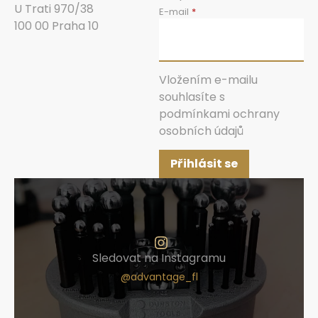
U Trati 970/38
E-mail
100 00 Praha 10
Vložením e-mailu
souhlasíte s
podmínkami ochrany
osobních údajů
Přihlásit se
Sledovat na Instagramu