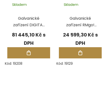
Skladem
Skladem
Galvanické
Galvanické
zařízení DIGITAL
zařízení RMgo!
II, verze 2.0
pro Au
81 445,10 Kč
24 599,30 Kč
Kód:
19208
Kód:
19129