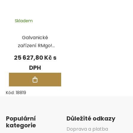
Skladem
Galvanické
zařízení RMgo!
pro Rh
25 627,80 Kč
Kód:
18819
Zápatí
Populární
Důležité odkazy
kategorie
Doprava a platba