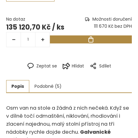
Na dotaz
Možnosti doručení
135 120,70 Kč
/ ks
111 670 Kč bez DPH
Zeptat se
Hlídat
Sdílet
Popis
Podobné (5)
Osm van na stole a žádná z nich nečeká. Když se
v dílně točí odmaštění, niklování, rhodiování i
zlacení najednou, malý stolní přístroj na tři
nádobky rychle dojde dechu.
Galvanické