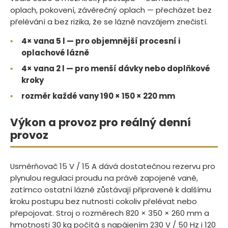
oplach, pokovení, závěrečný oplach — přecházet bez
přelévání a bez rizika, že se lázně navzájem znečistí.
▪
4× vana 5 l — pro objemnější procesní i
oplachové lázně
▪
4× vana 2 l — pro menší dávky nebo doplňkové
kroky
▪
rozměr každé vany 190 × 150 × 220 mm
Výkon a provoz pro reálný denní
provoz
Usměrňovač 15 V / 15 A dává dostatečnou rezervu pro
plynulou regulaci proudu na právě zapojené vaně,
zatímco ostatní lázně zůstávají připravené k dalšímu
kroku postupu bez nutnosti cokoliv přelévat nebo
přepojovat. Stroj o rozměrech 820 × 350 × 260 mm a
hmotnosti 30 kg počítá s napájením 230 V / 50 Hz i 120