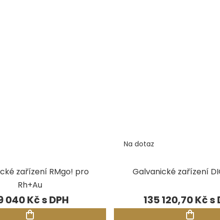
Na dotaz
cké zařízení RMgo! pro
Galvanické zařízení DI
Rh+Au
9 040 Kč
135 120,70 Kč