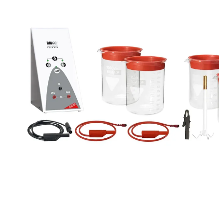
Povrchové úpravy
Kompresory a příslušenství
Čištění
Lití a tavení
Kameny
Motory, mikromotory, vrtačky
Literatura a DVD
Polotovary a komponenty
Drátování
Balení, prezentace a značení šperků