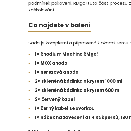
podmínek pokovení. RMgo! tuto část procesu zje
zaškolování.
Co najdete v balení
Sada je kompletní a připravená k okamžitému n
▪
1× Rhodium Machine RMgo!
▪
1× MOX anoda
▪
1× nerezová anoda
▪
2× skleněná kádinka s krytem 1000 ml
▪
2× skleněná kádinka s krytem 600 ml
▪
2× červený kabel
▪
1× černý kabel se svorkou
▪
1× háček na zavěšení až 4 ks šperků, 13