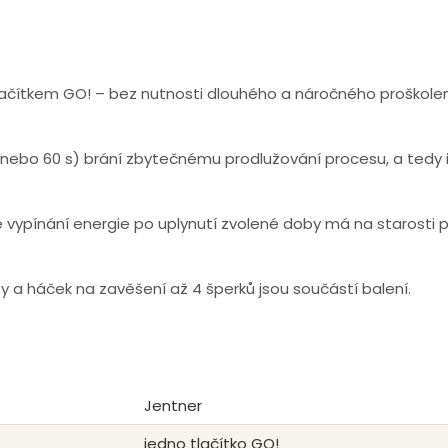
tlačítkem GO! – bez nutnosti dlouhého a náročného proškolen
nebo 60 s) brání zbytečnému prodlužování procesu, a tedy 
vypínání energie po uplynutí zvolené doby má na starosti př
y a háček na zavěšení až 4 šperků jsou součástí balení.
Jentner
jedno tlačítko GO!