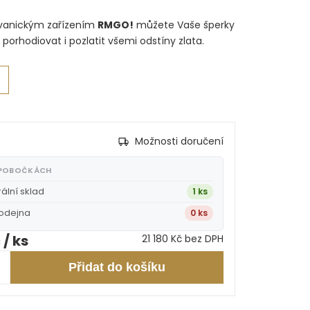
vanickým zařízením
RMGO!
můžete Vaše šperky
 porhodiovat i pozlatit všemi odstíny zlata.
Možnosti doručení
 POBOČKÁCH
rální sklad
1 ks
rodejna
0 ks
č
/ ks
21 180 Kč bez DPH
Přidat do košíku