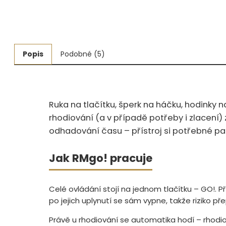
Měřidla, testry, váhy
Fasování a gravírování
Popis
Podobné (5)
Základní vybavení dílny
Tvarování
Navlékací nitě, struny, podložky
Ruka na tlačítku, šperk na háčku, hodinky n
rhodiování (a v případě potřeby i zlacení) 
3D technologie
odhadování času – přístroj si potřebné par
Smalty, UV barvy, patiny
Jak RMgo! pracuje
Hodinářské potřeby
Celé ovládání stojí na jednom tlačítku – GO!. P
Lupy a mikroskopy
po jejich uplynutí se sám vypne, takže riziko
Právě u rhodiování se automatika hodí – rhodiov