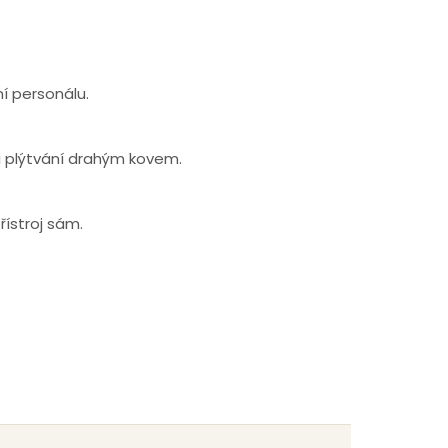
í personálu.
i plýtvání drahým kovem.
ístroj sám.