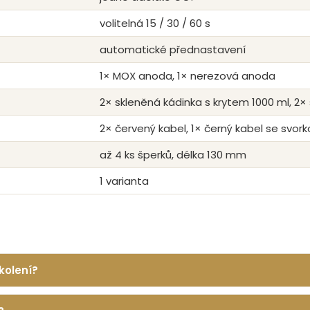
volitelná 15 / 30 / 60 s
automatické přednastavení
1× MOX anoda, 1× nerezová anoda
2× skleněná kádinka s krytem 1000 ml, 2×
2× červený kabel, 1× černý kabel se svor
až 4 ks šperků, délka 130 mm
1 varianta
kolení?