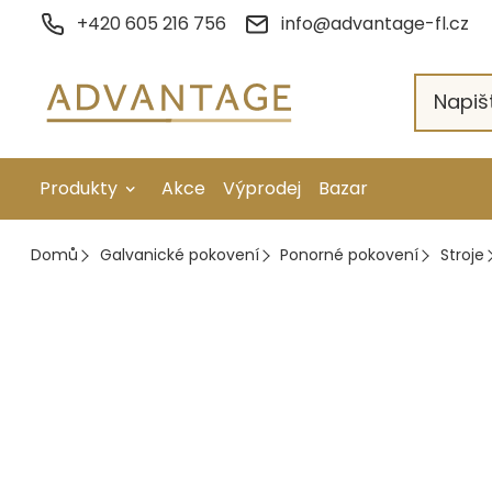
Přejít
+420 605 216 756
info@advantage-fl.cz
na
obsah
Produkty
Akce
Výprodej
Bazar
Galvanické pokovení
Domů
Galvanické pokovení
Ponorné pokovení
Stroje
Náhradní díly
Stopkové rotační nástroje
Ruční nářadí
Strojní obrábění
Letování a svařování