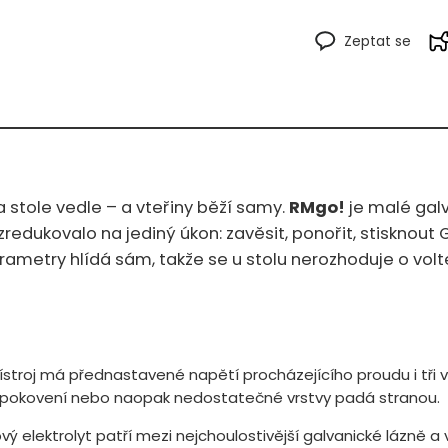
Zeptat se
a stole vedle – a vteřiny běží samy.
RMgo!
je malé galv
zredukovalo na jediný úkon: zavěsit, ponořit, stisknout
ametry hlídá sám, takže se u stolu nerozhoduje o voltec
řístroj má přednastavené napětí procházejícího proudu i tři v
 přepokovení nebo naopak nedostatečné vrstvy padá stranou.
ý elektrolyt patří mezi nejchoulostivější galvanické lázně 