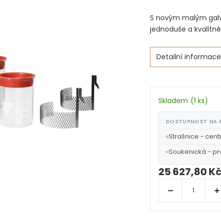
S novým malým gal
jednoduše a kvalitně
Detailní informace
Skladem
(
1 ks
)
DOSTUPNOST NA
Strašnice - cent
Soukenická - p
25 627,80 K