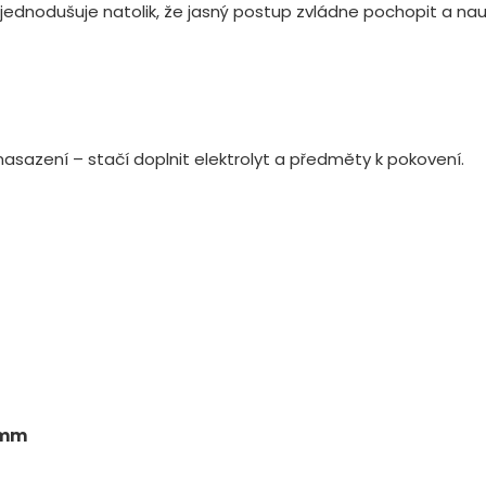
dnodušuje natolik, že jasný postup zvládne pochopit a nauči
asazení – stačí doplnit elektrolyt a předměty k pokovení.
0 mm