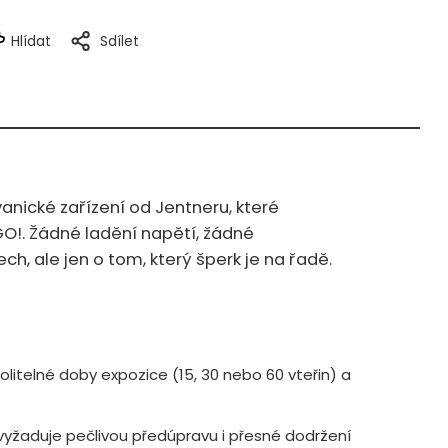
Hlídat
Sdílet
anické zařízení od Jentneru, které
 GO!. Žádné ladění napětí, žádné
h, ale jen o tom, který šperk je na řadě.
olitelné doby expozice (15, 30 nebo 60 vteřin) a
a vyžaduje pečlivou předúpravu i přesné dodržení