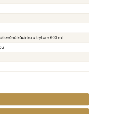
 skleněná kádinka s krytem 600 ml
kou