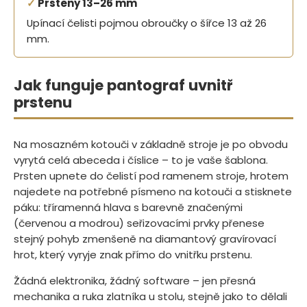
✓
Prsteny 13–26 mm
Upínací čelisti pojmou obroučky o šířce 13 až 26
mm.
Jak funguje pantograf uvnitř
prstenu
Na mosazném kotouči v základně stroje je po obvodu
vyrytá celá abeceda i číslice – to je vaše šablona.
Prsten upnete do čelistí pod ramenem stroje, hrotem
najedete na potřebné písmeno na kotouči a stisknete
páku: tříramenná hlava s barevně značenými
(červenou a modrou) seřizovacími prvky přenese
stejný pohyb zmenšeně na diamantový gravírovací
hrot, který vyryje znak přímo do vnitřku prstenu.
Žádná elektronika, žádný software – jen přesná
mechanika a ruka zlatníka u stolu, stejně jako to dělali