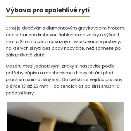
Výbava pro spolehlivé rytí
Stroj je dodáván s diamantovým gravírovacím hrotem,
oboustrannou kruhovou šablonou se znaky o výšce 1
mm a 2 mm a pěti mosaznými vzorkovacími prsteny,
na kterých si rytí bez obav nacvičíte, než sáhnete po
zákazníkově zlatě.
Mezeru mezi jednotlivými znaky si nastavíte podle
potřeby nápisu a mechanismus hlavy chrání před
prachem snímatelný kryt. Do čelistí se vejdou prsteny
o šířce 13 až 26 mm – od tenčích až po širší snubní a
pečetní kusy.