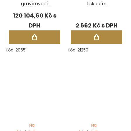
gravírovací
tiskacím
frézka
písmem pro
120 104,60 Kč
gravírovací stroj
2 662 Kč
Presidium
Kód:
20651
Kód:
21250
Na
Na