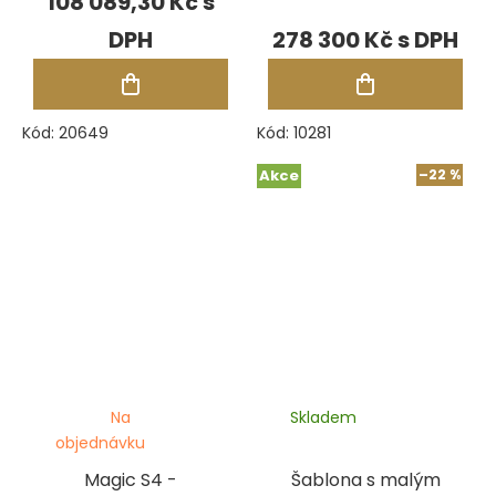
108 089,30 Kč
278 300 Kč
Kód:
20649
Kód:
10281
Akce
–22 %
Na
Skladem
objednávku
Magic S4 -
Šablona s malým