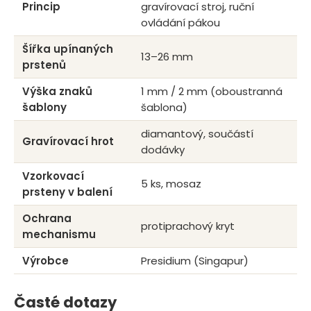
Princip
gravírovací stroj, ruční
ovládání pákou
Šířka upínaných
13–26 mm
prstenů
Výška znaků
1 mm / 2 mm (oboustranná
šablony
šablona)
diamantový, součástí
Gravírovací hrot
dodávky
Vzorkovací
5 ks, mosaz
prsteny v balení
Ochrana
protiprachový kryt
mechanismu
Výrobce
Presidium (Singapur)
Časté dotazy