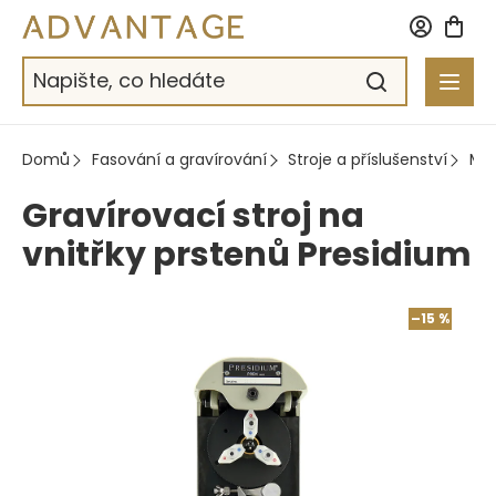
Přejít
na
obsah
Domů
Fasování a gravírování
Stroje a příslušenství
Me
Gravírovací stroj na
vnitřky prstenů Presidium
–15 %