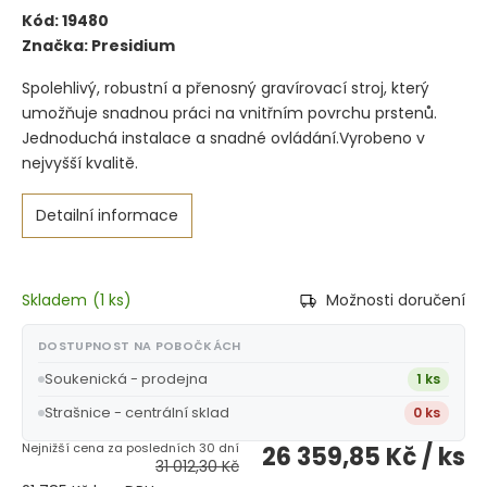
Kód:
19480
Značka:
Presidium
Spolehlivý, robustní a přenosný gravírovací stroj, který
umožňuje snadnou práci na vnitřním povrchu prstenů.
Jednoduchá instalace a snadné ovládání.Vyrobeno v
nejvyšší kvalitě.
Detailní informace
Skladem
(
1 ks
)
Možnosti doručení
DOSTUPNOST NA POBOČKÁCH
Soukenická - prodejna
1 ks
Strašnice - centrální sklad
0 ks
26 359,85 Kč
/ ks
31 012,30 Kč