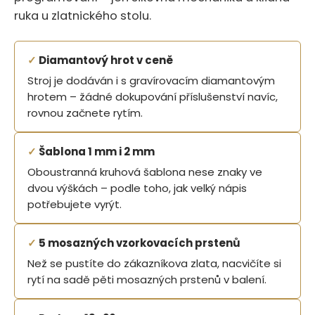
ruka u zlatnického stolu.
✓
Diamantový hrot v ceně
Stroj je dodáván i s gravírovacím diamantovým
hrotem – žádné dokupování příslušenství navíc,
rovnou začnete rytím.
✓
Šablona 1 mm i 2 mm
Oboustranná kruhová šablona nese znaky ve
dvou výškách – podle toho, jak velký nápis
potřebujete vyrýt.
✓
5 mosazných vzorkovacích prstenů
Než se pustíte do zákazníkova zlata, nacvičíte si
rytí na sadě pěti mosazných prstenů v balení.