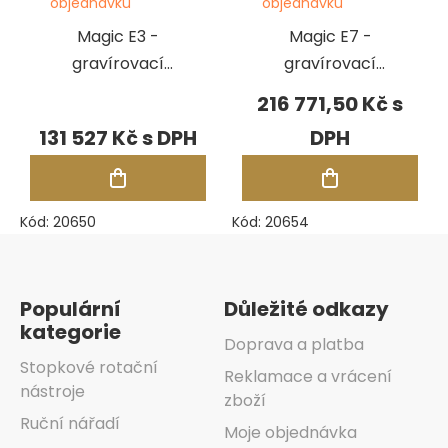
objednávku
objednávku
Magic E3 -
Magic E7 -
gravírovací
gravírovací
frézka
frézka
216 771,50 Kč
131 527 Kč
Kód:
20650
Kód:
20654
Zápatí
Populární
Důležité odkazy
kategorie
Doprava a platba
Stopkové rotační
Reklamace a vrácení
nástroje
zboží
Ruční nářadí
Moje objednávka