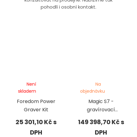
pohodlí i osobní kontakt.
Není
Na
skladem
objednávku
Foredom Power
Magic S7 -
Graver Kit
gravírovací
frézka
25 301,10 Kč
149 398,70 Kč