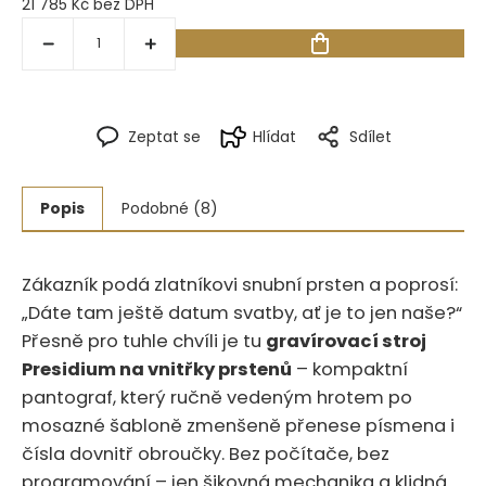
21 785 Kč bez DPH
Zeptat se
Hlídat
Sdílet
Popis
Podobné (8)
Zákazník podá zlatníkovi snubní prsten a poprosí:
„Dáte tam ještě datum svatby, ať je to jen naše?“
Přesně pro tuhle chvíli je tu
gravírovací stroj
Presidium na vnitřky prstenů
– kompaktní
pantograf, který ručně vedeným hrotem po
mosazné šabloně zmenšeně přenese písmena i
čísla dovnitř obroučky.‍​‍‌‌​​​‌​‌​‌‌​​‌​​​​​‌​​​​​​​‌‌​‌‌ Bez počítače, bez
programování – jen šikovná mechanika a klidná