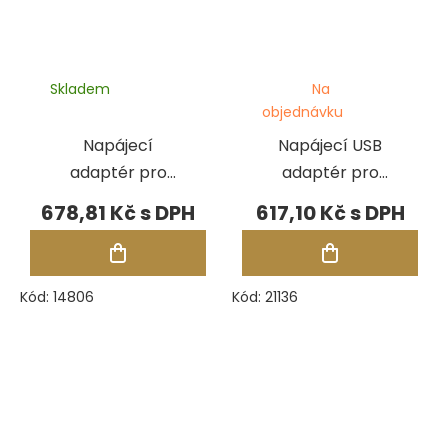
Skladem
Na
objednávku
Napájecí
Napájecí USB
adaptér pro
adaptér pro
testery
testery
678,81 Kč
617,10 Kč
Presidium PMUT
Presidium
III
Kód:
14806
Kód:
21136