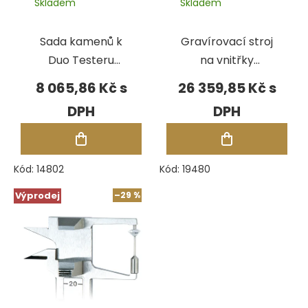
Skladem
Skladem
Sada kamenů k
Gravírovací stroj
Duo Testeru
na vnitřky
Presidium
prstenů
8 065,86 Kč
26 359,85 Kč
Presidium
Kód:
14802
Kód:
19480
Výprodej
–29 %