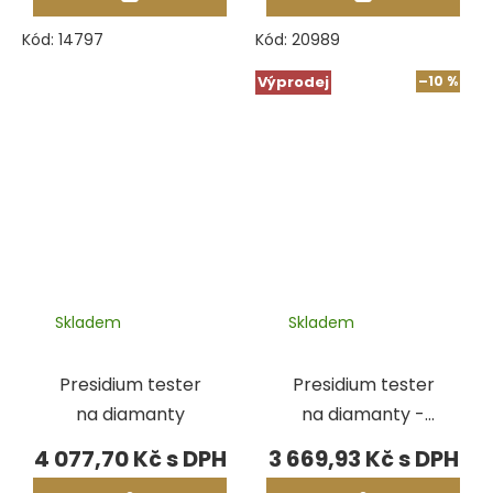
Kód:
14797
Kód:
20989
Výprodej
–10 %
Skladem
Skladem
Presidium tester
Presidium tester
na diamanty
na diamanty -
VÝSTAVNÍ KUS
4 077,70 Kč
3 669,93 Kč