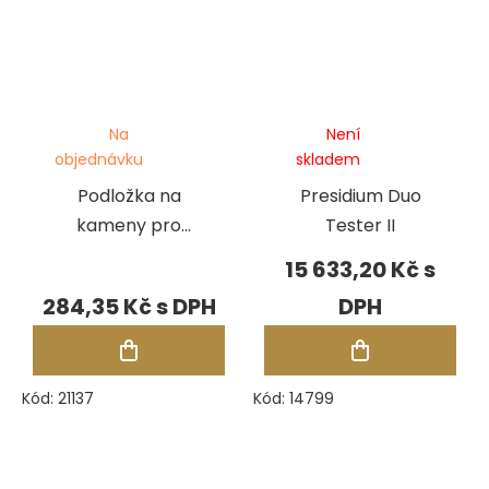
Na
Není
objednávku
skladem
Podložka na
Presidium Duo
kameny pro
Tester II
testery
15 633,20 Kč
Presidium
284,35 Kč
Kód:
21137
Kód:
14799