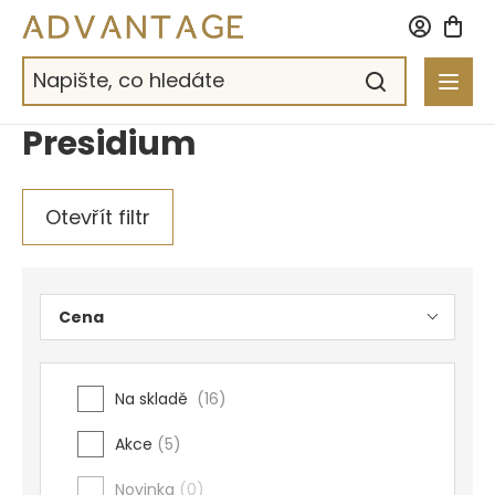
Přejít
na
obsah
Presidium
Otevřít filtr
Cena
Na skladě
16
Akce
5
Novinka
0