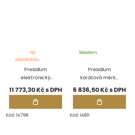
Na
Skladem
objednávku
Presidium
Presidium
elektronický
karátová měrka
měřič drahých
Dial Gauge
11 773,30 Kč
6 836,50 Kč
kamenů
Kód:
14798
Kód:
14811