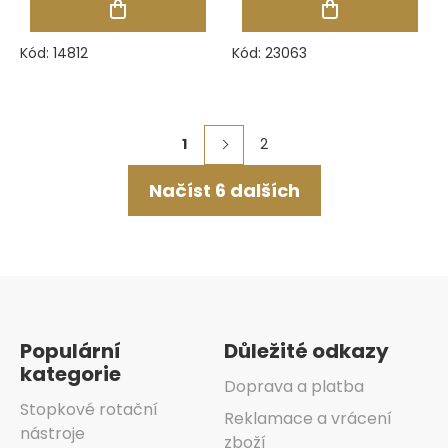
Kód:
14812
Kód:
23063
Ovládací
1
2
Stránkování
prvky
Načíst 6 dalších
výpisu
Zápatí
Populární
Důležité odkazy
kategorie
Doprava a platba
Stopkové rotační
Reklamace a vrácení
nástroje
zboží