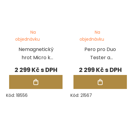
Na
Na
objednávku
objednávku
Nemagnetický
Pero pro Duo
hrot Micro k
Tester a
testeru
Gemtester
2 299 Kč
2 299 Kč
Presidium
Presidium
Adamas
Kód:
18556
Kód:
21567