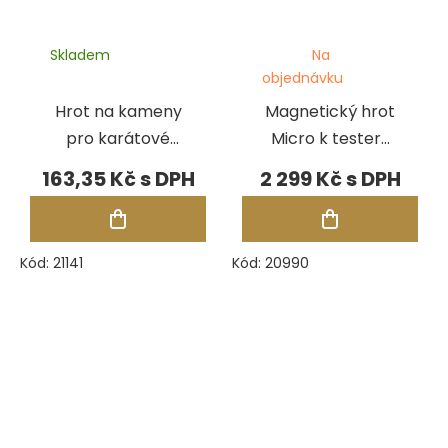
Skladem
Na
objednávku
Hrot na kameny
Magnetický hrot
pro karátové
Micro k testeru
měrky Presidium
Presidium
163,35 Kč
2 299 Kč
Adamas
Kód:
21141
Kód:
20990