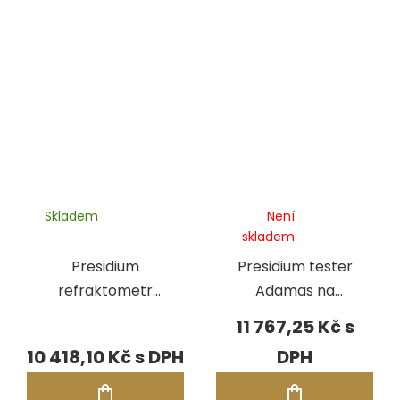
Skladem
Není
skladem
Presidium
Presidium tester
refraktometr
Adamas na
PRIM II
diamanty i
11 767,25 Kč
moissanity s
10 418,10 Kč
magnetickým
hrotem