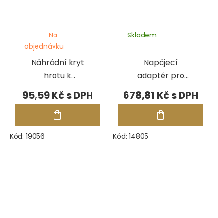
Na
Skladem
objednávku
Náhrádní kryt
Napájecí
hrotu k
adaptér pro
Multitester III
testery
95,59 Kč
678,81 Kč
Presidium
PDMT/PMT II
Kód:
19056
Kód:
14805