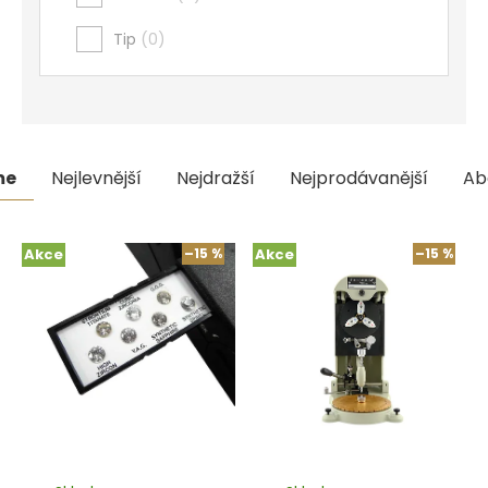
Tip
0
me
Nejlevnější
Nejdražší
Nejprodávanější
Ab
Výpis
Akce
–15 %
Akce
–15 %
produktů