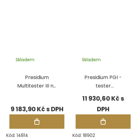
Skladem
Skladem
Presidium
Presidium PGI -
Multitester III na
tester
diamanty i
barevných
11 930,60 Kč
moissanity
kamenů
9 183,90 Kč
Kód:
14814
Kód:
18902