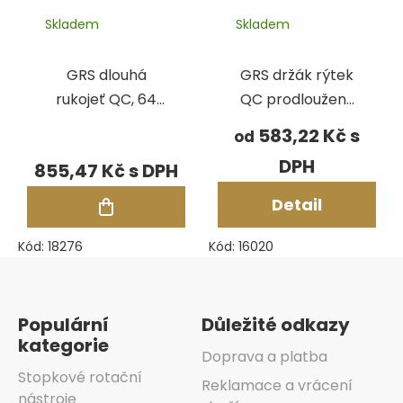
Skladem
Skladem
GRS dlouhá
GRS držák rýtek
rukojeť QC, 64
QC prodloužený
mm
pro pr. 3,45 mm
583,22 Kč
od
855,47 Kč
Detail
Kód:
18276
Kód:
16020
Zápatí
Populární
Důležité odkazy
kategorie
Doprava a platba
Stopkové rotační
Reklamace a vrácení
nástroje