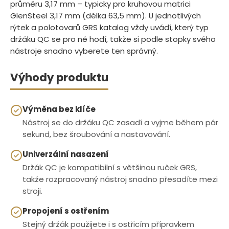
průměru 3,17 mm – typicky pro kruhovou matrici
GlenSteel 3,17 mm (délka 63,5 mm). U jednotlivých
rýtek a polotovarů GRS katalog vždy uvádí, který typ
držáku QC se pro ně hodí, takže si podle stopky svého
nástroje snadno vyberete ten správný.
Výhody produktu
Výměna bez klíče
Nástroj se do držáku QC zasadí a vyjme během pár
sekund, bez šroubování a nastavování.
Univerzální nasazení
Držák QC je kompatibilní s většinou ruček GRS,
takže rozpracovaný nástroj snadno přesadíte mezi
stroji.
Propojení s ostřením
Stejný držák použijete i s ostřicím přípravkem