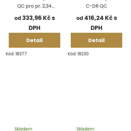
QC pro pr. 2,34
C-DR QC
mm
333,96 Kč
416,24 Kč
od
od
Detail
Detail
Kód:
18377
Kód:
18230
Skladem
Skladem