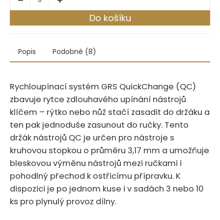
Do košíku
Popis
Podobné (8)
Rychloupínací systém GRS QuickChange (QC)
zbavuje rytce zdlouhavého upínání nástrojů
klíčem – rýtko nebo nůž stačí zasadit do držáku a
ten pak jednoduše zasunout do ručky.‍​‍‌‌‌​‌​​​​‌​​‌‌‌‌‌‌​‌‌‌‌‌​‌‌‌​‌‌​ Tento
držák nástrojů QC je určen pro nástroje s
kruhovou stopkou o průměru 3,17 mm a umožňuje
bleskovou výměnu nástrojů mezi ručkami i
pohodlný přechod k ostřicímu přípravku. K
dispozici je po jednom kuse i v sadách 3 nebo 10
ks pro plynulý provoz dílny.