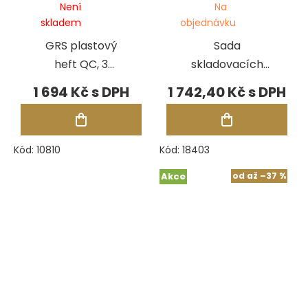
Není
Na
skladem
objednávku
GRS plastový
Sada
heft QC, 3
skladovacích
držáky, imbus
zásobníků QC
1 694 Kč
1 742,40 Kč
Kód:
10810
Kód:
18403
Akce
od
až
–37 %