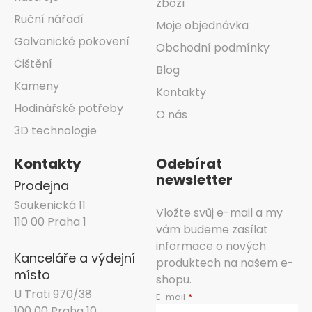
zboží
Ruční nářadí
Moje objednávka
Galvanické pokovení
Obchodní podmínky
Čištění
Blog
Kameny
Kontakty
Hodinářské potřeby
O nás
3D technologie
Kontakty
Odebírat
newsletter
Prodejna
Soukenická 11
Vložte svůj e-mail a my
110 00 Praha 1
vám budeme zasílat
informace o nových
Kanceláře a výdejní
produktech na našem e-
místo
shopu.
U Trati 970/38
E-mail
100 00 Praha 10