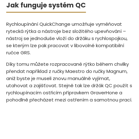
Jak funguje systém QC
Rychloupínání QuickChange umožňuje vyměňovat
rytecká rýtka a nástroje bez složitého upevňování –
nástroj se jednoduše vloží do držáku s rychlospojkou,
se kterým lze pak pracovat v libovolné kompatibilní
ručce GRS.
Díky tomu můžete rozpracované rýtko během chvilky
přendat například z ručky Maestro do ručky Magnum,
aniž byste je museli znovu manuálně vyjímat,
utahovat a zajišťovat. Stejně tak lze držák QC použít s
rychloupínacím ostřicím přípravkem GraverHone a
pohodlně přecházet mezi ostřením a samotnou prací.