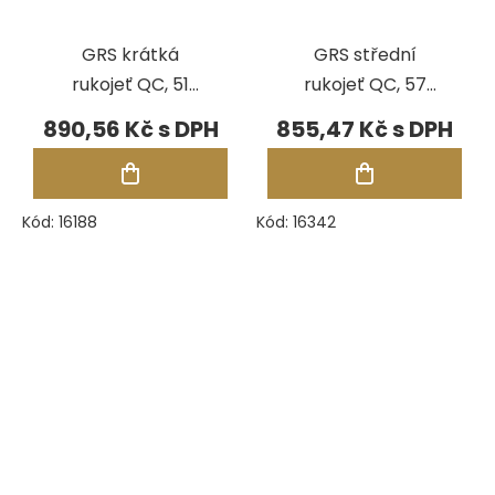
GRS krátká
GRS střední
rukojeť QC, 51
rukojeť QC, 57
mm
mm
890,56 Kč
855,47 Kč
Kód:
16188
Kód:
16342