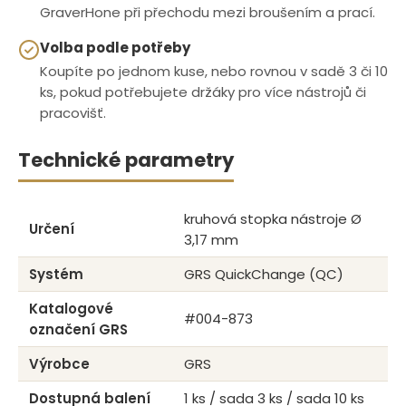
GraverHone při přechodu mezi broušením a prací.
Volba podle potřeby
Koupíte po jednom kuse, nebo rovnou v sadě 3 či 10
ks, pokud potřebujete držáky pro více nástrojů či
pracovišť.
Technické parametry
kruhová stopka nástroje Ø
Určení
3,17 mm
Systém
GRS QuickChange (QC)
Katalogové
#004-873
označení GRS
Výrobce
GRS
Dostupná balení
1 ks / sada 3 ks / sada 10 ks