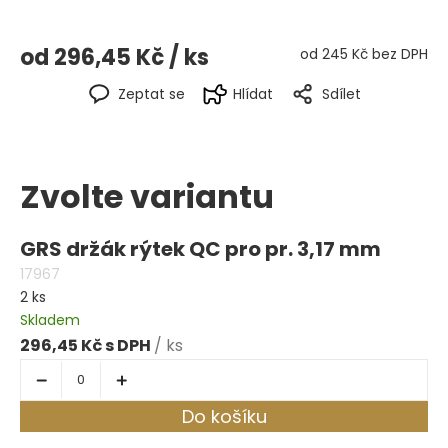
od
296,45 Kč
/ ks
od
245 Kč
bez DPH
Zeptat se
Hlídat
Sdílet
Zvolte variantu
GRS držák rýtek QC pro pr. 3,17 mm
17967
2 ks
Skladem
296,45 Kč
/ ks
Do košíku