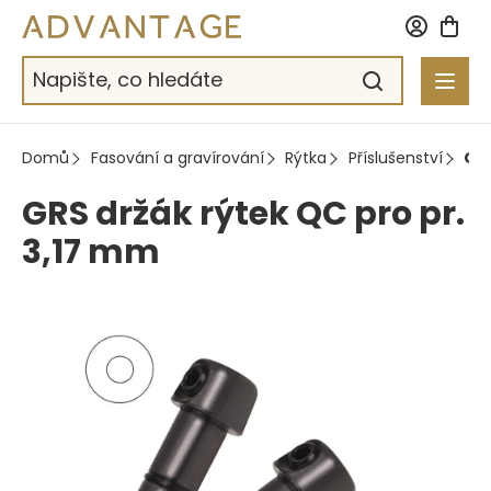
Přejít
na
obsah
Domů
Fasování a gravírování
Rýtka
Příslušenství
GRS
GRS držák rýtek QC pro pr.
3,17 mm