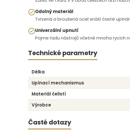
Zářez ve tvaru V v obou čelistech drží nástro
Odolný materiál
Tvrzená a broušená ocel snáší časté upínán
Univerzální upnutí
Pojme řadu nástrojů včetně mnoha rycích nož
Technické parametry
Délka
Upínací mechanismus
Materiál čelistí
Výrobce
Časté dotazy