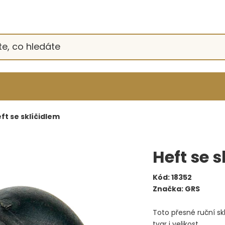
ft se sklíčidlem
Heft se 
Kód:
18352
Značka:
GRS
Toto přesné ruční sk
tvar i velikost.