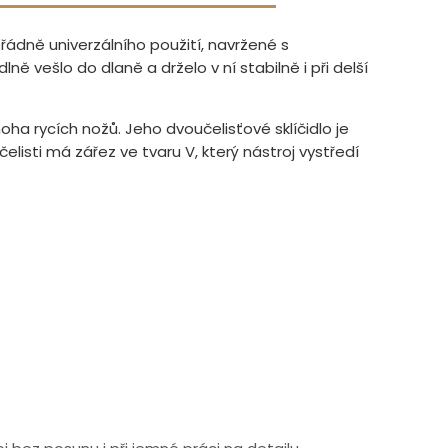
ořádně univerzálního použití, navržené s
ě vešlo do dlaně a drželo v ní stabilně i při delší
oha rycích nožů. Jeho dvoučelisťové sklíčidlo je
elisti má zářez ve tvaru V, který nástroj vystředí