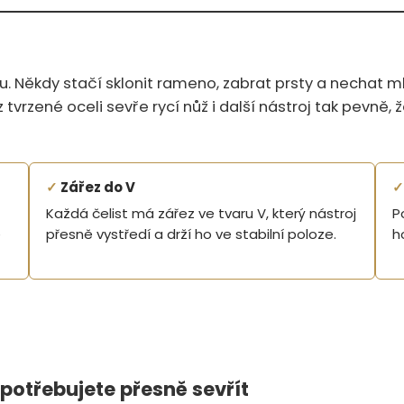
. Někdy stačí sklonit rameno, zabrat prsty a nechat mlu
z tvrzené oceli sevře rycí nůž i další nástroj tak pevně
✓
Zářez do V
✓
Každá čelist má zářez ve tvaru V, který nástroj
P
é
přesně vystředí a drží ho ve stabilní poloze.
h
 potřebujete přesně sevřít