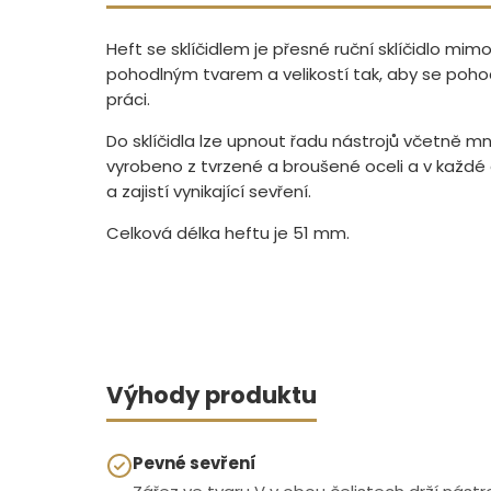
Heft se sklíčidlem je přesné ruční sklíčidlo mim
pohodlným tvarem a velikostí tak, aby se pohodln
práci.
Do sklíčidla lze upnout řadu nástrojů včetně mn
vyrobeno z tvrzené a broušené oceli a v každé č
a zajistí vynikající sevření.
Celková délka heftu je 51 mm.
Výhody produktu
Pevné sevření