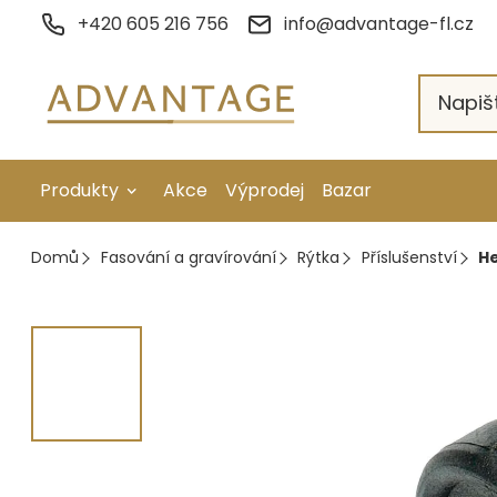
Přejít
+420 605 216 756
info@advantage-fl.cz
na
obsah
Produkty
Akce
Výprodej
Bazar
Galvanické pokovení
Domů
Fasování a gravírování
Rýtka
Příslušenství
He
Náhradní díly
Stopkové rotační nástroje
Ruční nářadí
Strojní obrábění
Letování a svařování