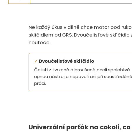
Měřidla, testry, váhy
Fasování a gravírování
Ne každý úkus v dílně chce motor pod rukou
Základní vybavení dílny
sklíčidlem od GRS. Dvoučelisťové sklíčidlo 
neuteče.
Tvarování
Navlékací nitě, struny, podložky
✓
Dvoučelisťové sklíčidlo
Čelisti z tvrzené a broušené oceli spolehlivě
3D technologie
upnou nástroj a nepovolí ani při soustředěn
práci.
Smalty, UV barvy, patiny
Hodinářské potřeby
Lupy a mikroskopy
Univerzální parťák na cokoli, co