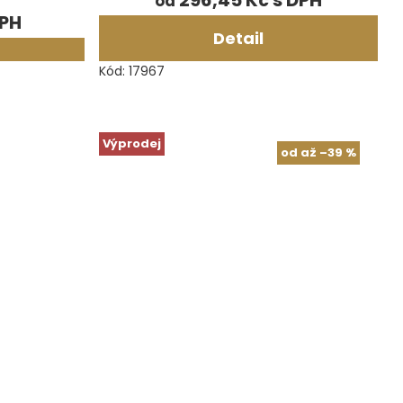
296,45 Kč
od
Detail
Kód:
17967
Výprodej
od
až
–39 %