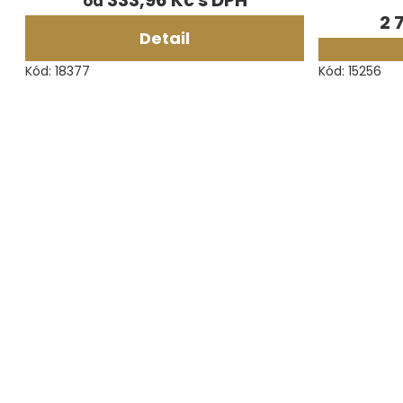
333,96 Kč
od
2 
Detail
Kód:
18377
Kód:
15256