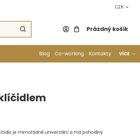
CZK
Prázdný košík
Nákupní koší
Blog
Co-working
Kontakty
VÍCE
sklíčidlem
líčidlo je mimořádně univerzální a má pohodlný