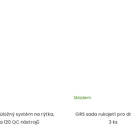
Skladem
úložný systém na rýtka,
GRS sada rukojetí pro d
a 120 QC nástrojů
3 ks