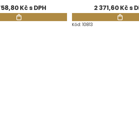
758,80 Kč
2 371,60 Kč
Kód:
10813