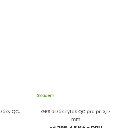
Skladem
ržáky QC,
GRS držák rýtek QC pro pr. 3,17
mm