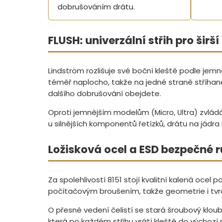
dobrušováním drátu.
FLUSH: univerzální střih pro širš
Lindström rozlišuje své boční kleště podle jemnos
téměř naplocho, takže na jedné straně stříhané
dalšího dobrušování obejdete.
Oproti jemnějším modelům (Micro, Ultra) zvládá 
u silnějších komponentů řetízků, drátu na jádra
Ložisková ocel a ESD bezpečné r
Za spolehlivostí 8151 stojí kvalitní kalená ocel p
počítačovým broušením, takže geometrie i tvr
O přesné vedení čelistí se stará šroubový klou
která po každém střihu vrátí kleště do výchozí p