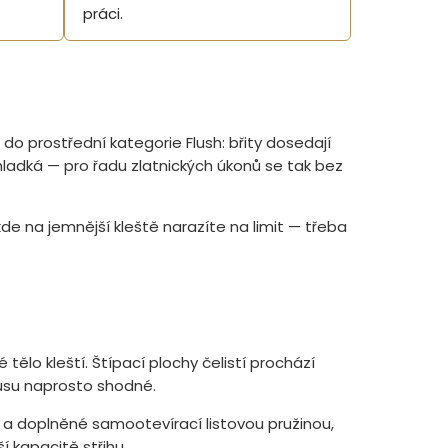
práci.
í do prostřední kategorie Flush: břity dosedají
hladká — pro řadu zlatnických úkonů se tak bez
kde na jemnější kleště narazíte na limit — třeba
 tělo kleští. Štípací plochy čelistí prochází
usu naprosto shodné.
é a doplněné samootevírací listovou pružinou,
í kapacitě střihu.