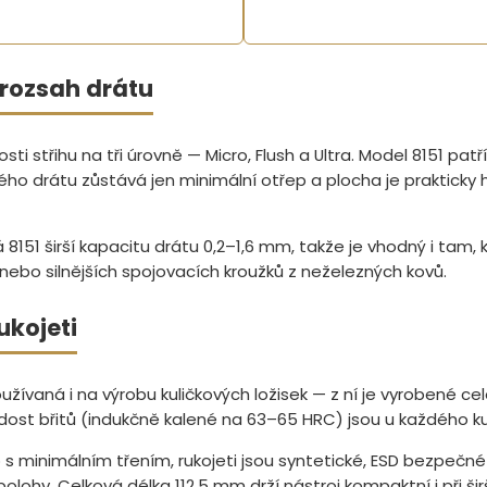
í rozsah drátu
ti střihu na tři úrovně — Micro, Flush a Ultra. Model 8151 patř
ho drátu zůstává jen minimální otřep a plocha je prakticky 
8151 širší kapacitu drátu 0,2–1,6 mm, takže je vhodný i tam, 
 nebo silnějších spojovacích kroužků z neželezných kovů.
ukojeti
oužívaná i na výrobu kuličkových ložisek — z ní je vyrobené celé
dost břitů (indukčně kalené na 63–65 HRC) jsou u každého k
b s minimálním třením, rukojeti jsou syntetické, ESD bezpečn
olohy. Celková délka 112,5 mm drží nástroj kompaktní i při širš