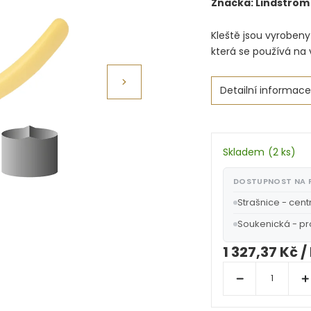
Značka:
Lindström
Kleště jsou vyrobeny 
která se používá na 
Detailní informace
Skladem
(
2 ks
)
DOSTUPNOST NA
Strašnice - cent
Soukenická - p
1 327,37 Kč
/