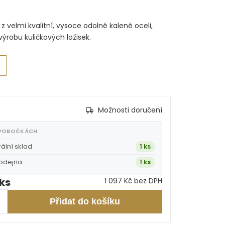
z velmi kvalitní, vysoce odolné kalené oceli,
výrobu kuličkových ložisek.
Možnosti doručení
 POBOČKÁCH
rální sklad
1 ks
rodejna
1 ks
 ks
1 097 Kč bez DPH
Přidat do košíku