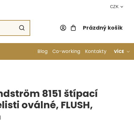
CZK
Prázdný košík
Nákupní koší
Blog
Co-working
Kontakty
VÍCE
indström 8151 štípací
listi oválné, FLUSH,
m