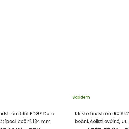
Skladem
indström 6151 EDGE Dura
Kleště Lindström RX 814
 štípací boční, 134 mm
boční, čelisti oválné, UL