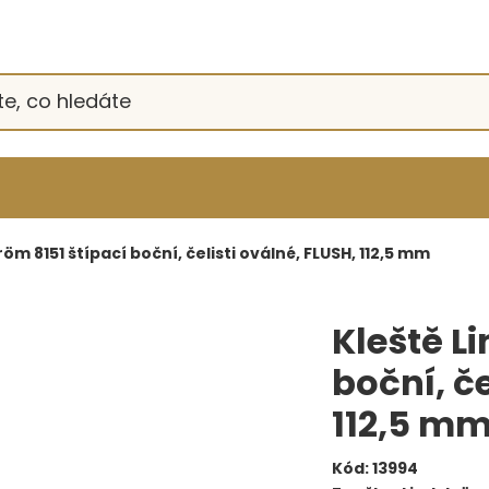
röm 8151 štípací boční, čelisti oválné, FLUSH, 112,5 mm
Kleště L
boční, če
112,5 m
Kód:
13994