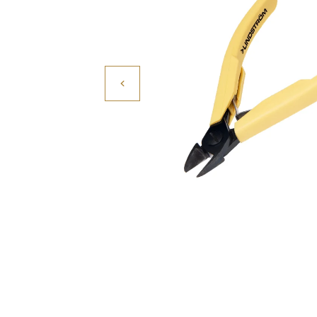
Povrchové úpravy
Kompresory a příslušenství
Čištění
Lití a tavení
Kameny
Motory, mikromotory, vrtačky
Literatura a DVD
Polotovary a komponenty
Drátování
Balení, prezentace a značení šperků