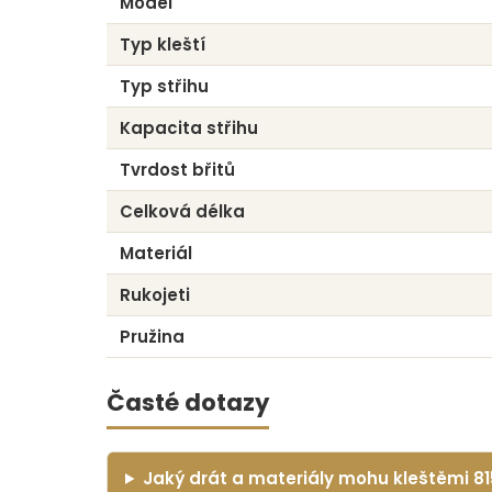
Model
Typ kleští
Typ střihu
Kapacita střihu
Tvrdost břitů
Celková délka
Materiál
Rukojeti
Pružina
Časté dotazy
Jaký drát a materiály mohu kleštěmi 815