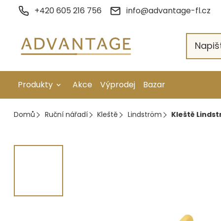
Přejít
+420 605 216 756
info@advantage-fl.cz
na
obsah
Produkty
Akce
Výprodej
Bazar
Galvanické pokovení
Domů
Ruční nářadí
Kleště
Lindström
Kleště Lindst
Náhradní díly
Stopkové rotační nástroje
Ruční nářadí
Strojní obrábění
Letování a svařování