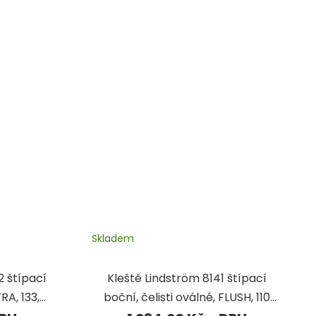
Skladem
2 štípací
Kleště Lindström 8141 štípací
TRA, 133,5
boční, čelisti oválné, FLUSH, 110