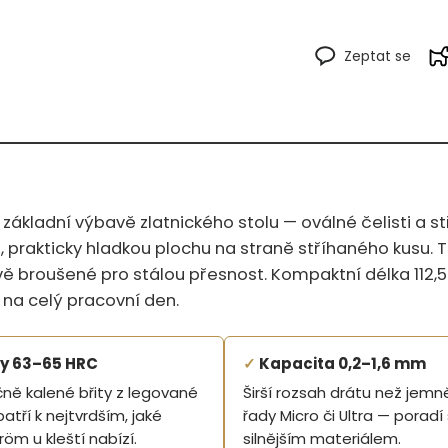
Zeptat se
 základní výbavě zlatnického stolu — oválné čelisti a st
 prakticky hladkou plochu na straně stříhaného kusu. Tě
čově broušené pro stálou přesnost. Kompaktní délka 112
 na celý pracovní den.
ty 63–65 HRC
✓
Kapacita 0,2–1,6 mm
čně kalené břity z legované
Širší rozsah drátu než jemně
patří k nejtvrdším, jaké
řady Micro či Ultra — poradí s
röm u kleští nabízí.
silnějším materiálem.