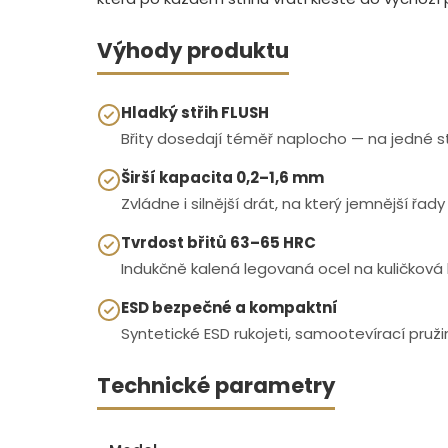
Výhody produktu
Hladký střih FLUSH
Břity dosedají téměř naplocho — na jedné s
Širší kapacita 0,2–1,6 mm
Zvládne i silnější drát, na který jemnější řady
Tvrdost břitů 63–65 HRC
Indukčně kalená legovaná ocel na kuličková l
ESD bezpečné a kompaktní
Syntetické ESD rukojeti, samootevírací pruž
Technické parametry