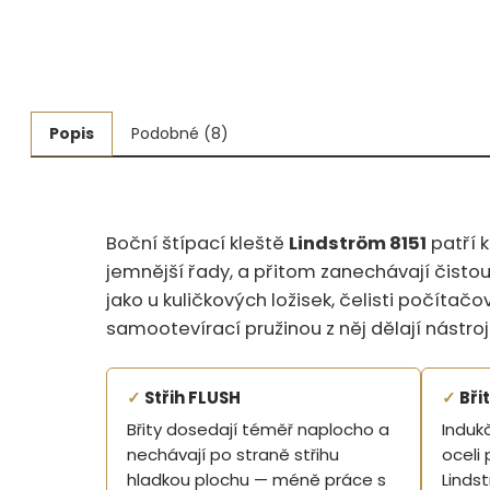
Měřidla, testry, váhy
Fasování a gravírování
Základní vybavení dílny
Popis
Podobné (8)
Tvarování
Navlékací nitě, struny, podložky
Boční štípací kleště
Lindström 8151
patří k
jemnější řady, a přitom zanechávají čistou,
3D technologie
jako u kuličkových ložisek, čelisti počíta
Smalty, UV barvy, patiny
samootevírací pružinou z něj dělají nástroj
Hodinářské potřeby
✓
Střih FLUSH
✓
Bři
Lupy a mikroskopy
Břity dosedají téměř naplocho a
Induk
nechávají po straně střihu
oceli 
hladkou plochu — méně práce s
Lindst