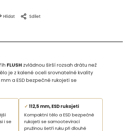
Hlídat
Sdílet
řih
FLUSH
zvládnou širší rozsah drátu než
lo je z kalené oceli srovnatelné kvality
,5 mm a ESD bezpečné rukojeti se
✓
112,5 mm, ESD rukojeti
jší
Kompaktní tělo a ESD bezpečné
i i se
rukojeti se samootevírací
pružinou šetří ruku při dlouhé