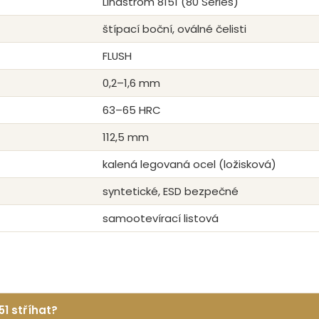
Lindström 8151 (80 Series)
štípací boční, oválné čelisti
FLUSH
0,2–1,6 mm
63–65 HRC
112,5 mm
kalená legovaná ocel (ložisková)
syntetické, ESD bezpečné
samootevírací listová
1 stříhat?