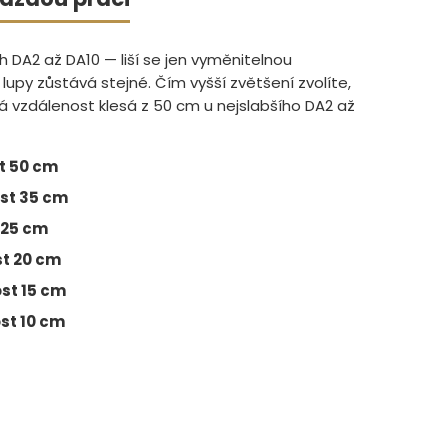
h DA2 až DA10 — liší se jen vyměnitelnou
lupy zůstává stejné. Čím vyšší zvětšení zvolíte,
ová vzdálenost klesá z 50 cm u nejslabšího DA2 až
st 50 cm
ost 35 cm
 25 cm
st 20 cm
ost 15 cm
st 10 cm