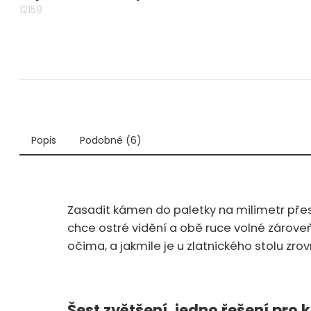
12159
Popis
Podobné (6)
Zasadit kámen do paletky na milimetr přesn
chce ostré vidění a obě ruce volné zárove
očima, a jakmile je u zlatnického stolu zro
Šest zvětšení, jedno řešení pro 