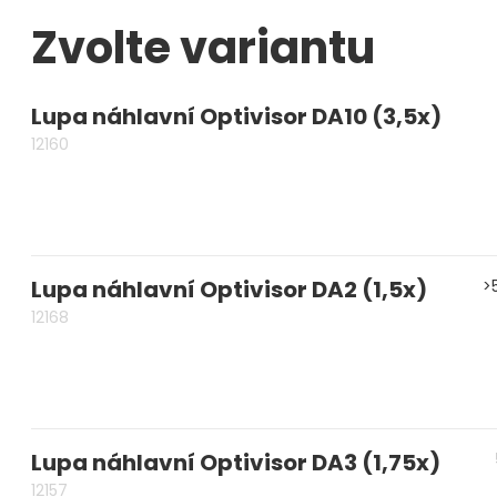
Zvolte variantu
Měřidla, testry, váhy
Fasování a gravírování
Lupa náhlavní Optivisor DA10 (3,5x)
Základní vybavení dílny
12160
Tvarování
Navlékací nitě, struny, podložky
3D technologie
Lupa náhlavní Optivisor DA2 (1,5x)
>
12168
Smalty, UV barvy, patiny
Hodinářské potřeby
Lupy a mikroskopy
Lupa náhlavní Optivisor DA3 (1,75x)
12157