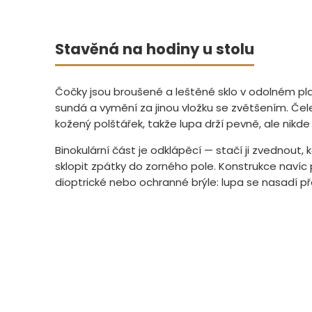
Stavěná na hodiny u stolu
Čočky jsou broušené a leštěné sklo v odolném pl
sundá a vymění za jinou vložku se zvětšením. Čel
kožený polštářek, takže lupa drží pevně, ale nikde
Binokulární část je odklápěcí — stačí ji zvednout, 
sklopit zpátky do zorného pole. Konstrukce navíc 
dioptrické nebo ochranné brýle: lupa se nasadí p