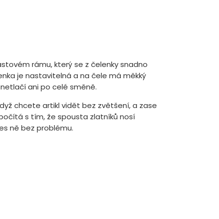
astovém rámu, který se z čelenky snadno
enka je nastavitelná a na čele má měkký
 netlačí ani po celé směně.
když chcete artikl vidět bez zvětšení, a zase
počítá s tím, že spousta zlatníků nosí
řes ně bez problému.