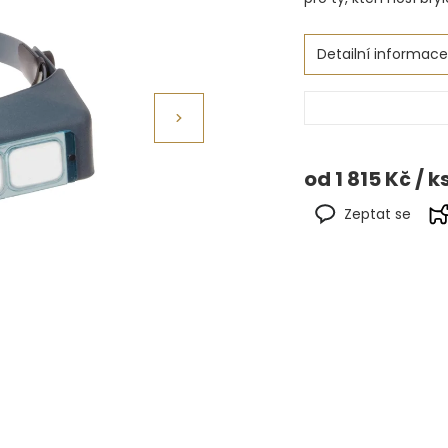
Detailní informace
od
1 815 Kč
/ k
Zeptat se