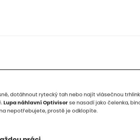
ě, dotáhnout rytecký tah nebo najít vlásečnou trhlink
ň.
Lupa náhlavní Optivisor
se nasadí jako čelenka, bi
vna nepotřebujete, prostě je odklopíte.
každou práci