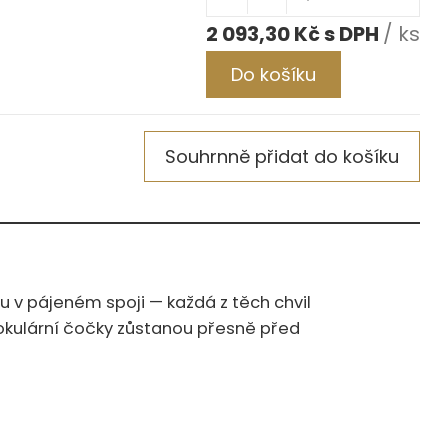
2 093,30 Kč
/ ks
Do košíku
Souhrnně přidat do košíku
u v pájeném spoji — každá z těch chvil
nokulární čočky zůstanou přesně před