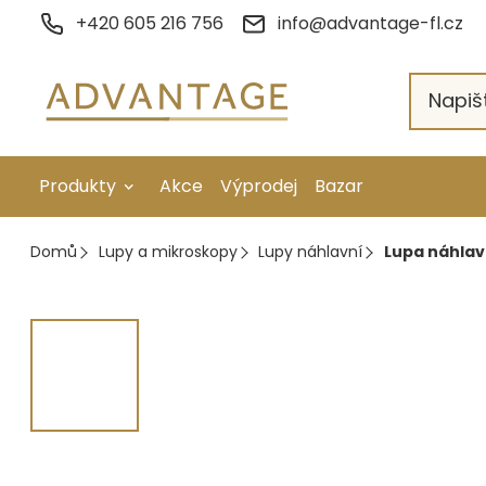
Přejít
+420 605 216 756
info@advantage-fl.cz
na
obsah
Produkty
Akce
Výprodej
Bazar
Galvanické pokovení
Domů
Lupy a mikroskopy
Lupy náhlavní
Lupa náhlav
Náhradní díly
Stopkové rotační nástroje
Ruční nářadí
Strojní obrábění
Letování a svařování