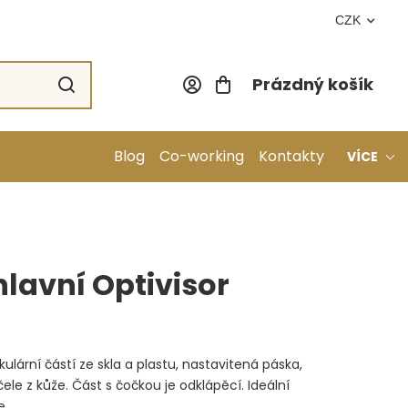
CZK
Prázdný košík
Nákupní koší
Blog
Co-working
Kontakty
VÍCE
lavní Optivisor
ulární částí ze skla a plastu, nastavitená páska,
ele z kůže. Část s čočkou je odklápěcí. Ideální
e.