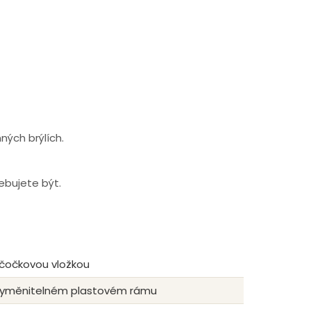
ných brýlích.
řebujete být.
 čočkovou vložkou
e vyměnitelném plastovém rámu