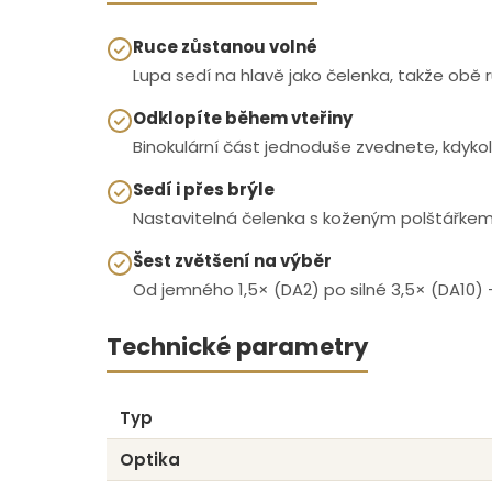
Ruce zůstanou volné
Lupa sedí na hlavě jako čelenka, takže obě 
Odklopíte během vteřiny
Binokulární část jednoduše zvednete, kdykoli
Sedí i přes brýle
Nastavitelná čelenka s koženým polštářkem 
Šest zvětšení na výběr
Od jemného 1,5× (DA2) po silné 3,5× (DA10) — 
Technické parametry
Typ
Optika