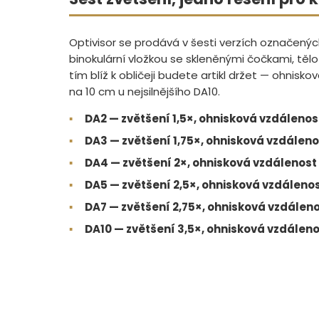
Optivisor se prodává v šesti verzích označenýc
binokulární vložkou se skleněnými čočkami, tělo 
tím blíž k obličeji budete artikl držet — ohnisk
na 10 cm u nejsilnějšího DA10.
▪
DA2 — zvětšení 1,5×, ohnisková vzdáleno
▪
DA3 — zvětšení 1,75×, ohnisková vzdálen
▪
DA4 — zvětšení 2×, ohnisková vzdálenost
▪
DA5 — zvětšení 2,5×, ohnisková vzdáleno
▪
DA7 — zvětšení 2,75×, ohnisková vzdálen
▪
DA10 — zvětšení 3,5×, ohnisková vzdáleno