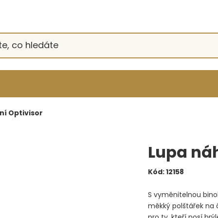
ní Optivisor
Lupa náh
Kód:
12158
S vyměnitelnou binok
měkký polštářek na č
pro ty, kteří nosí brýl