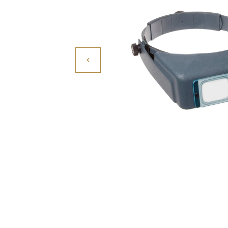
Povrchové úpravy
Kompresory a příslušenství
Čištění
Lití a tavení
Kameny
Motory, mikromotory, vrtačky
Literatura a DVD
Polotovary a komponenty
Drátování
Balení, prezentace a značení šperků