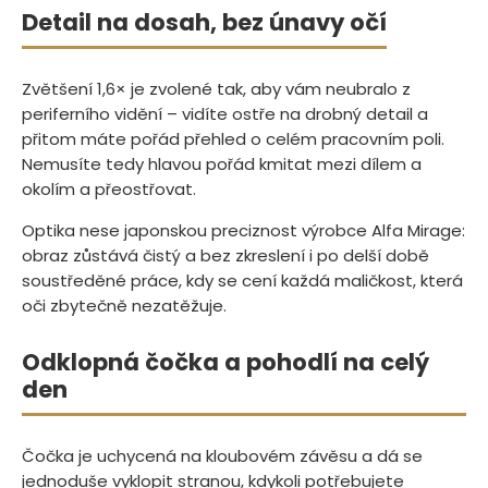
Detail na dosah, bez únavy očí
Zvětšení 1,6× je zvolené tak, aby vám neubralo z
periferního vidění – vidíte ostře na drobný detail a
přitom máte pořád přehled o celém pracovním poli.
Nemusíte tedy hlavou pořád kmitat mezi dílem a
okolím a přeostřovat.
Optika nese japonskou preciznost výrobce Alfa Mirage:
obraz zůstává čistý a bez zkreslení i po delší době
soustředěné práce, kdy se cení každá maličkost, která
oči zbytečně nezatěžuje.
Odklopná čočka a pohodlí na celý
den
Čočka je uchycená na kloubovém závěsu a dá se
jednoduše vyklopit stranou, kdykoli potřebujete