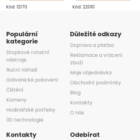
Kód:
12170
Kód:
22010
Zápatí
Populární
Důležité odkazy
kategorie
Doprava a platba
Stopkové rotační
Reklamace a vrácení
nástroje
zboží
Ruční nářadí
Moje objednávka
Galvanické pokovení
Obchodní podmínky
Čištění
Blog
Kameny
Kontakty
Hodinářské potřeby
O nás
3D technologie
Kontakty
Odebírat