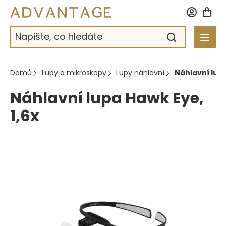
Přejít
na
obsah
Domů
Lupy a mikroskopy
Lupy náhlavní
Náhlavní lupa
Náhlavní lupa Hawk Eye,
1,6x