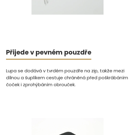
Přijede v pevném pouzdře
Lupa se dodává v tvrdém pouzdře na zip, takže mezi
dílnou a šuplíkem cestuje chráněná před poškrábáním
čoček i zprohýbáním obrouček.