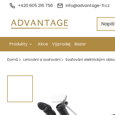
Přejít
+420 605 216 756
info@advantage-fl.cz
na
obsah
Produkty
Akce
Výprodej
Bazar
Galvanické pokovení
Domů
Letování a svařování
Svařování elektrickým obl
Náhradní díly
Stopkové rotační nástroje
Ruční nářadí
Strojní obrábění
Letování a svařování