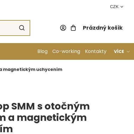
CZK
Prázdný košík
Nákupní koší
Blog
Co-working
Kontakty
VÍCE
 a magnetickým uchycením
op SMM s otočným
m a magnetickým
ním