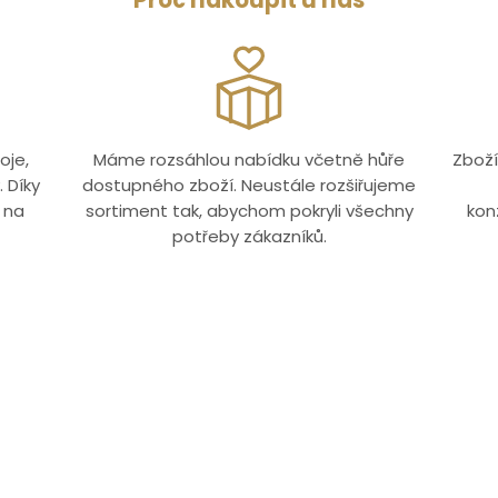
Proč nakoupit u nás
oje,
Máme rozsáhlou nabídku včetně hůře
Zboží
 Díky
dostupného zboží. Neustále rozšiřujeme
 na
sortiment tak, abychom pokryli všechny
kon
potřeby zákazníků.