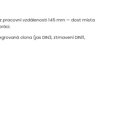
 z pracovní vzdálenosti 145 mm — dost místa
práci.
grovaná clona (jas DIN3, ztmavení DIN11,