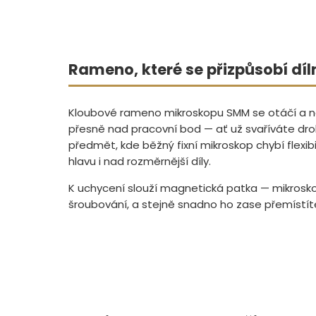
Rameno, které se přizpůsobí dí
Kloubové rameno mikroskopu SMM se otáčí a nak
přesně nad pracovní bod — ať už svaříváte dr
předmět, kde běžný fixní mikroskop chybí flexi
hlavu i nad rozměrnější díly.
K uchycení slouží magnetická patka — mikrosko
šroubování, a stejně snadno ho zase přemístít