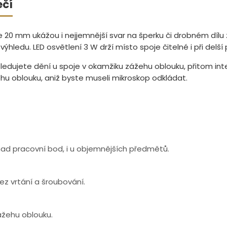
ečí
20 mm ukážou i nejjemnější svar na šperku či drobném dílu
hledu. LED osvětlení 3 W drží místo spoje čitelné i při delší 
ledujete dění u spoje v okamžiku zážehu oblouku, přitom inte
žehu oblouku, aniž byste museli mikroskop odkládat.
nad pracovní bod, i u objemnějších předmětů.
ez vrtání a šroubování.
zážehu oblouku.