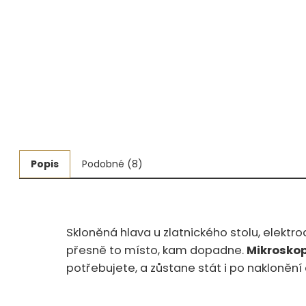
Měřidla, testry, váhy
Fasování a gravírování
Základní vybavení dílny
Tvarování
Navlékací nitě, struny, podložky
Popis
Podobné (8)
3D technologie
Smalty, UV barvy, patiny
Hodinářské potřeby
Skloněná hlava u zlatnického stolu, elektr
přesně to místo, kam dopadne.
Mikrosko
Lupy a mikroskopy
potřebujete, a zůstane stát i po naklonění