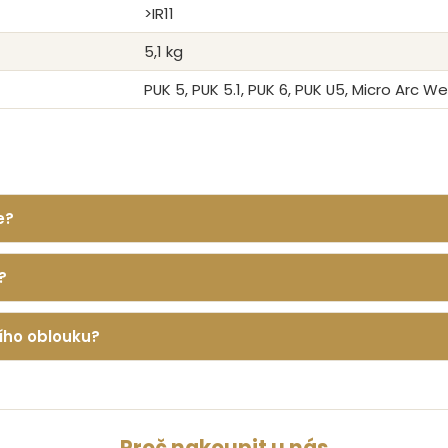
>IR11
5,1 kg
PUK 5, PUK 5.1, PUK 6, PUK U5, Micro Arc W
e?
?
ího oblouku?