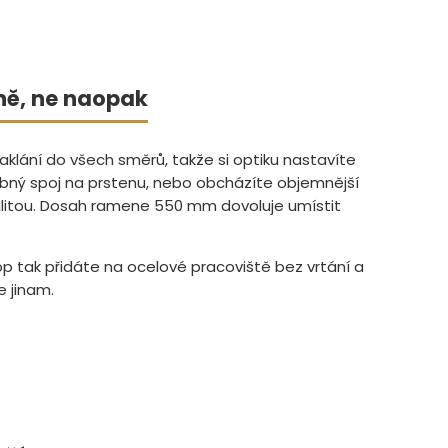
lně, ne naopak
lání do všech směrů, takže si optiku nastavíte
obný spoj na prstenu, nebo obcházíte objemnější
bilitou. Dosah ramene 550 mm dovoluje umístit
p tak přidáte na ocelové pracoviště bez vrtání a
e jinam.