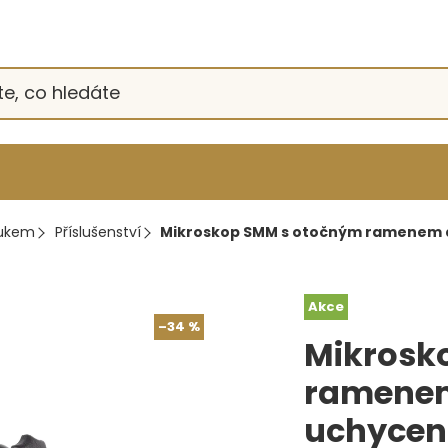
oukem
Příslušenství
Mikroskop SMM s otočným ramenem
Akce
–34 %
Mikrosk
ramene
uchyce