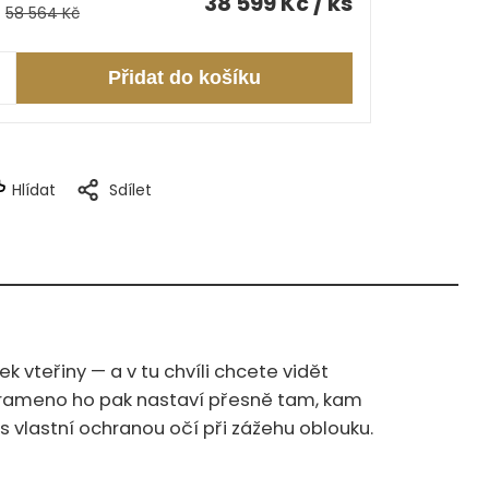
38 599 Kč
/ ks
58 564 Kč
Přidat do košíku
Hlídat
Sdílet
 vteřiny — a v tu chvíli chcete vidět
é rameno ho pak nastaví přesně tam, kam
, s vlastní ochranou očí při zážehu oblouku.