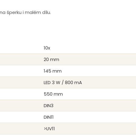
na šperku i malém dílu.
10x
20 mm
145 mm
LED 3 W / 800 mA
550 mm
DIN3
DIN11
>UV11