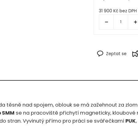
31 900 Kč bez DPH
Zeptat se
oda těsně nad spojem, oblouk se má zažehnout za zlomek
p SMM
se na pracoviště přichytí magneticky, kloubov
 do stran. Vyvinutý přímo pro práci se svářečkami
PUK