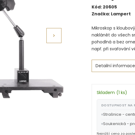
Kód:
20605
Značka:
Lampert
Mikroskop s kloubov
naklánět do všech s
pohodlná a bez omezen
např. při svařování 
Detailní informace
Skladem
(
1 ks
)
DOSTUPNOST NA
Strašnice - cent
Soukenická - p