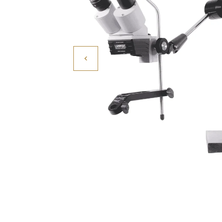
Povrchové úpravy
Kompresory a příslušenství
Čištění
Lití a tavení
Kameny
Motory, mikromotory, vrtačky
Literatura a DVD
Polotovary a komponenty
Drátování
Balení, prezentace a značení šperků