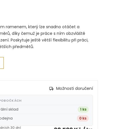
ým ramenem, který lze snadno otáčet a
měrů, díky čemuž je práce s ním obzvláště
í. Poskytuje ještě větší flexibilitu při práci,
větších předmětů.
Možnosti doručení
 POBOČKÁCH
rální sklad
1 ks
rodejna
0 ks