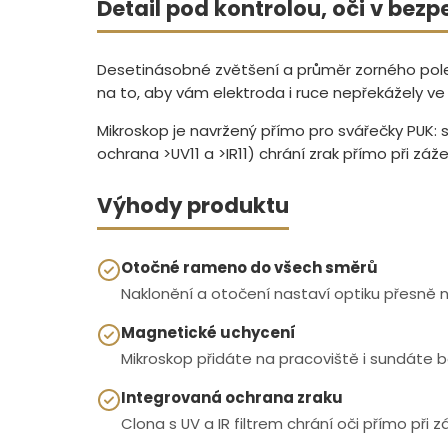
Detail pod kontrolou, oči v bezp
Desetinásobné zvětšení a průměr zorného pole 
na to, aby vám elektroda i ruce nepřekážely ve vý
Mikroskop je navržený přímo pro svářečky PUK: s
ochrana >UV11 a >IR11) chrání zrak přímo při zá
Výhody produktu
Otočné rameno do všech směrů
Naklonění a otočení nastaví optiku přesně 
Magnetické uchycení
Mikroskop přidáte na pracoviště i sundáte b
Integrovaná ochrana zraku
Clona s UV a IR filtrem chrání oči přímo při 