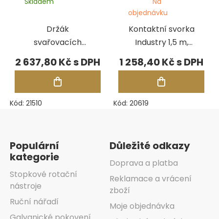
Skladem
Na
objednávku
Držák
Kontaktní svorka
svařovacích
Industry 1,5 m,
drátů
kabel 2,5 mm2
2 637,80 Kč
1 258,40 Kč
Kód:
21510
Kód:
20619
Zápatí
Populární
Důležité odkazy
kategorie
Doprava a platba
Stopkové rotační
Reklamace a vrácení
nástroje
zboží
Ruční nářadí
Moje objednávka
Galvanické pokovení