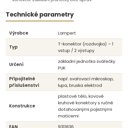
Technické parametry
Výrobce
Lampert
T-konektor (rozdvojka) – 1
Typ
vstup / 2 výstupy
základní jednotka svářečky
Určení
PUK
Připojitelné
např. svařovací mikroskop,
příslušenství
lupa, bruska elektrod
plastové tělo, kovové
kruhové konektory s ručně
Konstrukce
dotahovanými pojistnými
maticemi
EAN
9311836