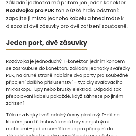
základní jednotka má přitom jen jeden konektor.
Rozdvojka pro PUK
tohle úzké hrdlo odstraní:
zapojíte ji místo jednoho kabelu a hned máte k
dispozici dvě zásuvky pro dvě zařízení současně.
Jeden port, dvě zásuvky
Rozdvojka je jednoduchý T-konektor: jedním koncem
se zašroubuje do konektoru základní jednotky svářečky
PUK, na druhé straně nabídne dva porty pro souběžné
připojení dalšího příslušenství – typicky svařovacího
mikroskopu, lupy nebo brusky elektrod. Odpadá tak
přepojování kabelu pokaždé, když sáhnete po jiném
zařízení.
Tělo rozdvojky tvoří odolný černý plastový T-díl, na
kterém jsou tři kruhové konektory s pojistnými
maticemi – jeden samčí konec pro připojení do
základní jednotky a dva samičí porty pro přístroje.