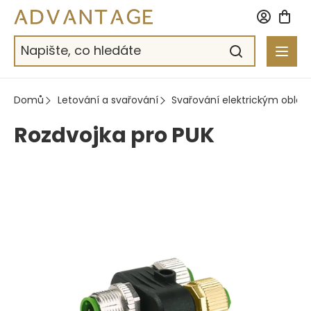
Přejít
na
obsah
Domů
Letování a svařování
Svařování elektrickým oblo
Rozdvojka pro PUK