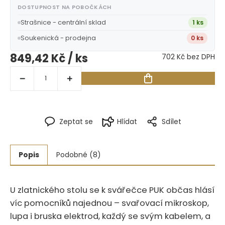
DOSTUPNOST NA POBOČKÁCH
Strašnice - centrální sklad
1 ks
Soukenická - prodejna
0 ks
849,42 Kč
/ ks
702 Kč bez DPH
Zeptat se
Hlídat
Sdílet
Popis
Podobné (8)
U zlatnického stolu se k svářečce PUK občas hlásí
víc pomocníků najednou – svařovací mikroskop,
lupa i bruska elektrod, každý se svým kabelem, a