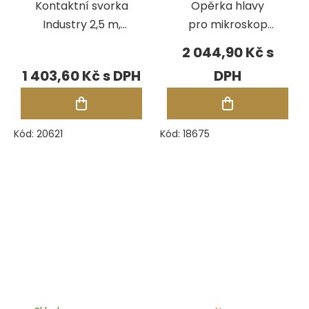
Kontaktní svorka
Opěrka hlavy
Industry 2,5 m,
pro mikroskop
kabel 2,5 mm2
SM5
2 044,90 Kč
1 403,60 Kč
Kód:
20621
Kód:
18675