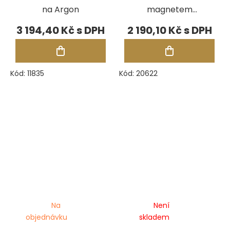
na Argon
magnetem
Industry S 1,5 m,
3 194,40 Kč
2 190,10 Kč
kabel 6 mm2
Kód:
11835
Kód:
20622
Na
Není
objednávku
skladem