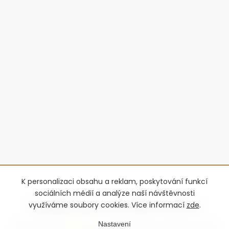
K personalizaci obsahu a reklam, poskytování funkcí
sociálních médií a analýze naší návštěvnosti
využíváme soubory cookies. Více informací
zde
.
Nastavení
Copyright 2026
Advantage-fl
. Všechna práva vyhrazena.
Upravit