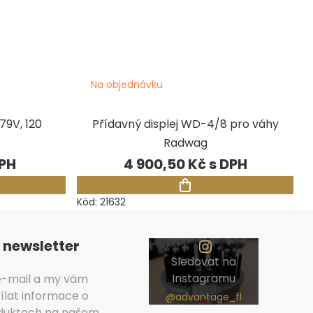
Na objednávku
79V, 120
Přídavný displej WD-4/8 pro váhy
Radwag
4 900,50 Kč
Kód:
21632
 newsletter
Sledovat na
Instagramu
 e-mail a my vám
lat informace o
duktech na našem