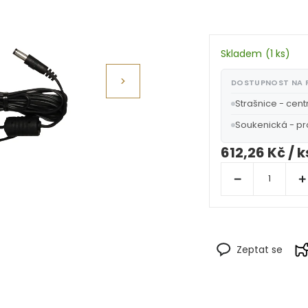
Skladem
(
1 ks
)
DOSTUPNOST NA
Strašnice - cent
Soukenická - p
612,26 Kč
/ k
Zeptat se