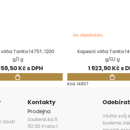
Na objednávku
 váha Tanita 1475T, 1200
Kapesní váha Tanita 14
g/1 g
g/0,1 g
359,50 Kč
1 923,90 Kč
Kód:
14837
y
Kontakty
Odebírat
Prodejna
Vložte svůj
Soukenická 11
í zboží
budeme zasí
110 00 Praha 1
nových pro