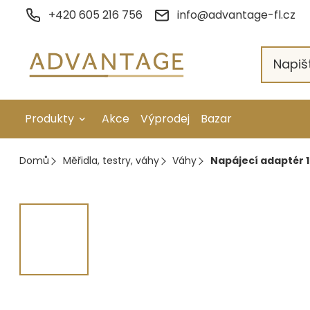
Přejít
+420 605 216 756
info@advantage-fl.cz
na
obsah
Produkty
Akce
Výprodej
Bazar
Galvanické pokovení
Domů
Měřidla, testry, váhy
Váhy
Napájecí adaptér 
Náhradní díly
Stopkové rotační nástroje
Ruční nářadí
Strojní obrábění
Letování a svařování