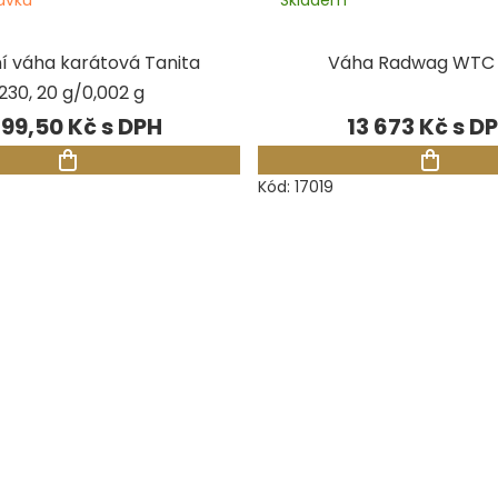
í váha karátová Tanita
Váha Radwag WTC
1230, 20 g/0,002 g
199,50 Kč
13 673 Kč
Kód:
17019