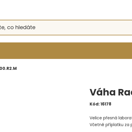
00.R2.M
Váha Ra
Kód:
16178
Velice přesná labor
Včetně příplatku za p