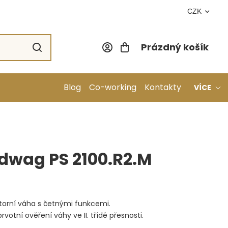
CZK
Prázdný košík
Nákupní koší
Blog
Co-working
Kontakty
VÍCE
dwag PS 2100.R2.M
atorní váha s četnými funkcemi.
rvotní ověření váhy ve II. třídě přesnosti.