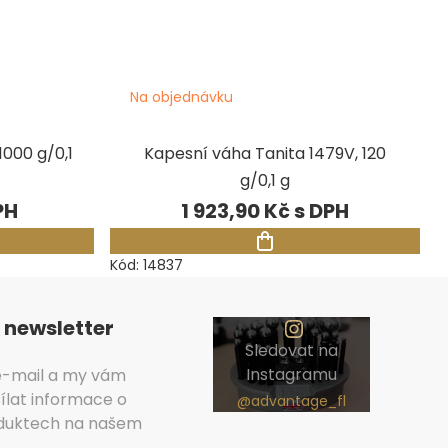
Na objednávku
000 g/0,1
Kapesní váha Tanita 1479V, 120
g/0,1 g
1 923,90 Kč
Kód:
14837
 newsletter
Sledovat na
Instagramu
 e-mail a my vám
lat informace o
duktech na našem