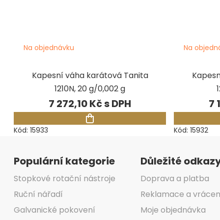
Na objednávku
Na objedn
Kapesní váha karátová Tanita
Kapesn
1210N, 20 g/0,002 g
7 272,10 Kč
7 
Kód:
15933
Kód:
15932
Zápatí
Populární kategorie
Důležité odkaz
Stopkové rotační nástroje
Doprava a platba
Ruční nářadí
Reklamace a vrácen
Galvanické pokovení
Moje objednávka