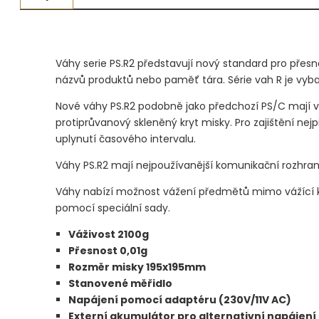
Měřidla, testry, váhy
Fasování a gravírování
Váhy serie PS.R2 představují nový standard pro přesné
názvů produktů nebo paměť tára. Série vah R je vybaven
Základní vybavení dílny
Nové váhy PS.R2 podobně jako předchozí PS/C mají 
Tvarování
protiprůvanový skleněný kryt misky. Pro zajištění ne
uplynutí časového intervalu.
Navlékací nitě, struny, podložky
Váhy PS.R2 mají nejpoužívanější komunikační rozhraní: 
3D technologie
Váhy nabízí možnost vážení předmětů mimo vážící k
Smalty, UV barvy, patiny
pomocí speciální sady.
Váživost 2100g
Hodinářské potřeby
Přesnost 0,01g
Rozměr misky 195x195mm
Lupy a mikroskopy
Stanovené měřidlo
Napájení pomocí adaptéru (230V/11V AC)
Externí akumulátor pro alternativní napájení