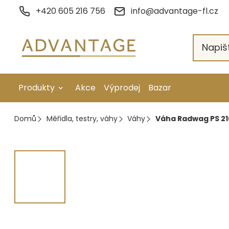
Přejít
+420 605 216 756
info@advantage-fl.cz
na
obsah
Produkty
Akce
Výprodej
Bazar
Galvanické pokovení
Domů
Měřidla, testry, váhy
Váhy
Váha Radwag PS 21
Náhradní díly
Stopkové rotační nástroje
Ruční nářadí
Strojní obrábění
Letování a svařování