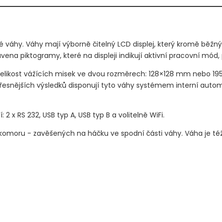
 váhy. Váhy mají výborně čitelný LCD displej, který kromě běžných
a piktogramy, které na displeji indikují aktivní pracovní mód, při
velikost vážících misek ve dvou rozměrech: 128×128 mm nebo 1
jpřesnějších výsledků disponují tyto váhy systémem interní auto
2 x RS 232, USB typ A, USB typ B a volitelně WiFi.
omoru - zavěšených na háčku ve spodní části váhy. Váha je té