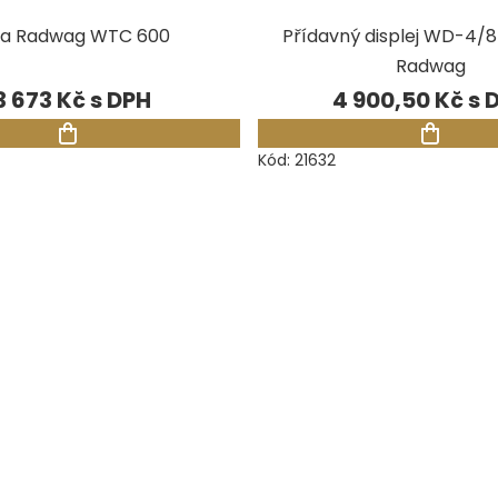
a Radwag WTC 600
Přídavný displej WD-4/8
Radwag
3 673 Kč
4 900,50 Kč
Kód:
21632