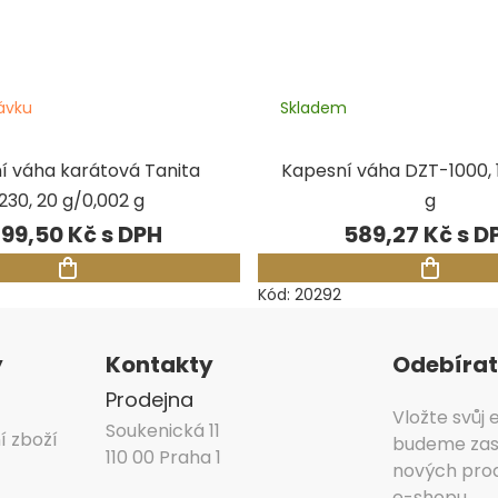
ávku
Skladem
í váha karátová Tanita
Kapesní váha DZT-1000, 1
1230, 20 g/0,002 g
g
199,50 Kč
589,27 Kč
Kód:
20292
y
Kontakty
Odebírat
Prodejna
Vložte svůj
Soukenická 11
í zboží
budeme zasí
110 00 Praha 1
nových pro
e-shopu.