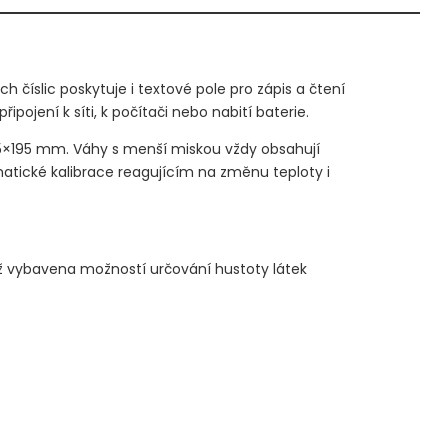
 číslic poskytuje i textové pole pro zápis a čtení
pojení k síti, k počítači nebo nabití baterie.
95×195 mm. Váhy s menší miskou vždy obsahují
matické kalibrace reagujícím na změnu teploty i
ž vybavena možností určování hustoty látek