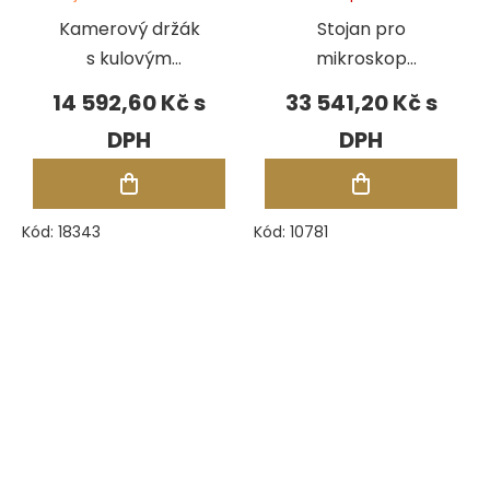
Kamerový držák
Stojan pro
s kulovým
mikroskop
kloubem GRS
Acrobat Classic
14 592,60 Kč
33 541,20 Kč
pro stojan
Acrobat
Kód:
18343
Kód:
10781