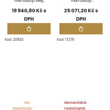
mikroskop Meiji
mikroskop
Jura by GRS
Acrobat Versa
19 940,80 Kč
25 071,20 Kč
Kód:
20933
Kód:
17275
Na
Momentálně
objednávku
nedostupné