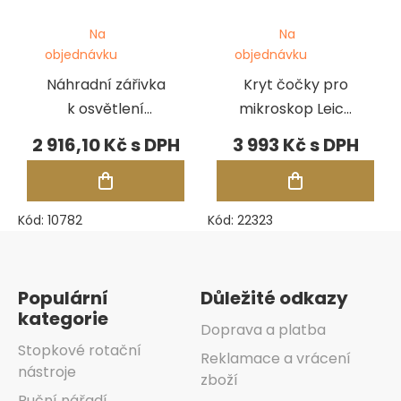
Na
Na
objednávku
objednávku
Náhradní zářivka
Kryt čočky pro
k osvětlení
mikroskop Leica
mikroskopu
A60
2 916,10 Kč
3 993 Kč
Kód:
10782
Kód:
22323
Zápatí
Populární
Důležité odkazy
kategorie
Doprava a platba
Stopkové rotační
Reklamace a vrácení
nástroje
zboží
Ruční nářadí