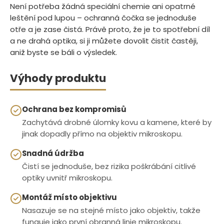
Není potřeba žádná speciální chemie ani opatrné
leštění pod lupou – ochranná čočka se jednoduše
otře a je zase čistá. Právě proto, že je to spotřební díl
a ne drahá optika, si ji můžete dovolit čistit častěji,
aniž byste se báli o výsledek.
Výhody produktu
Ochrana bez kompromisů
Zachytává drobné úlomky kovu a kamene, které by
jinak dopadly přímo na objektiv mikroskopu.
Snadná údržba
Čistí se jednoduše, bez rizika poškrábání citlivé
optiky uvnitř mikroskopu.
Montáž místo objektivu
Nasazuje se na stejné místo jako objektiv, takže
funguje jako první obranná linie mikroskopu.