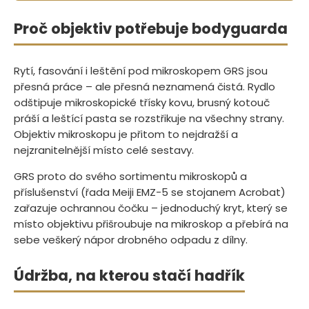
Proč objektiv potřebuje bodyguarda
Rytí, fasování i leštění pod mikroskopem GRS jsou
přesná práce – ale přesná neznamená čistá. Rydlo
odštipuje mikroskopické třísky kovu, brusný kotouč
práší a leštící pasta se rozstřikuje na všechny strany.
Objektiv mikroskopu je přitom to nejdražší a
nejzranitelnější místo celé sestavy.
GRS proto do svého sortimentu mikroskopů a
příslušenství (řada Meiji EMZ-5 se stojanem Acrobat)
zařazuje ochrannou čočku – jednoduchý kryt, který se
místo objektivu přišroubuje na mikroskop a přebírá na
sebe veškerý nápor drobného odpadu z dílny.
Údržba, na kterou stačí hadřík