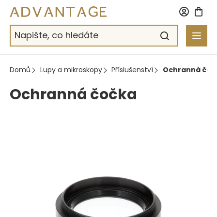
Přejít
na
obsah
Domů
Lupy a mikroskopy
Příslušenství
Ochranná čoč
Ochranná čočka