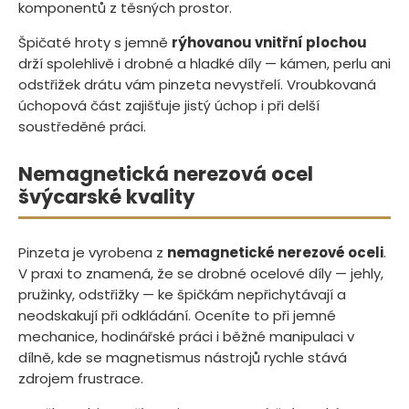
komponentů z těsných prostor.
Špičaté hroty s jemně
rýhovanou vnitřní plochou
drží spolehlivě i drobné a hladké díly — kámen, perlu ani
odstřižek drátu vám pinzeta nevystřelí. Vroubkovaná
úchopová část zajišťuje jistý úchop i při delší
soustředěné práci.
Nemagnetická nerezová ocel
švýcarské kvality
Pinzeta je vyrobena z
nemagnetické nerezové oceli
.
V praxi to znamená, že se drobné ocelové díly — jehly,
pružinky, odstřižky — ke špičkám nepřichytávají a
neodskakují při odkládání. Oceníte to při jemné
mechanice, hodinářské práci i běžné manipulaci v
dílně, kde se magnetismus nástrojů rychle stává
zdrojem frustrace.