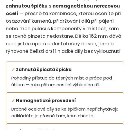
zahnutou špičku
s
nemagnetickou nerezovou
ocelí
— přesně ta kombinace, kterou oceníte při
osazování kamenů, přidržování dílů při pájení
nebo manipulaci s komponenty v místech, kam
se rovná pinzeta nedostane. Délka 162 mm dává
ruce jistou oporu a dostatečný dosah, jemně
rýhované čelisti drží i hladké díly bez vyklouznutí.
✓
Zahnutá špičatá špička
Pohodlný přístup do těsných míst a práce pod
úhlem — ruka přitom nestíní výhled na díl.
✓
Nemagnetické provedení
Drobné ocelové díly se ke špičkám nepřichytávají;
odkládáte je přesně tam, kam chcete.