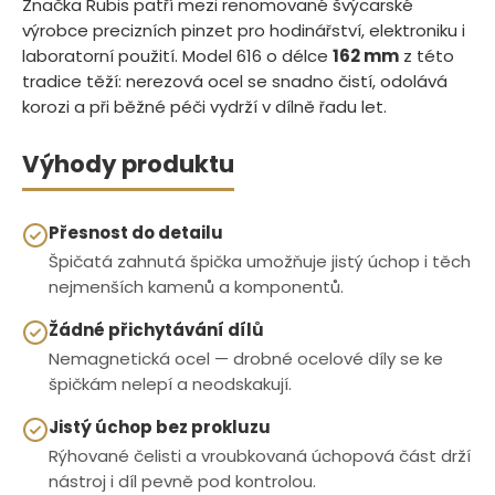
Značka Rubis patří mezi renomované švýcarské
výrobce precizních pinzet pro hodinářství, elektroniku i
laboratorní použití. Model 616 o délce
162 mm
z této
tradice těží: nerezová ocel se snadno čistí, odolává
korozi a při běžné péči vydrží v dílně řadu let.
Výhody produktu
Přesnost do detailu
Špičatá zahnutá špička umožňuje jistý úchop i těch
nejmenších kamenů a komponentů.
Žádné přichytávání dílů
Nemagnetická ocel — drobné ocelové díly se ke
špičkám nelepí a neodskakují.
Jistý úchop bez prokluzu
Rýhované čelisti a vroubkovaná úchopová část drží
nástroj i díl pevně pod kontrolou.