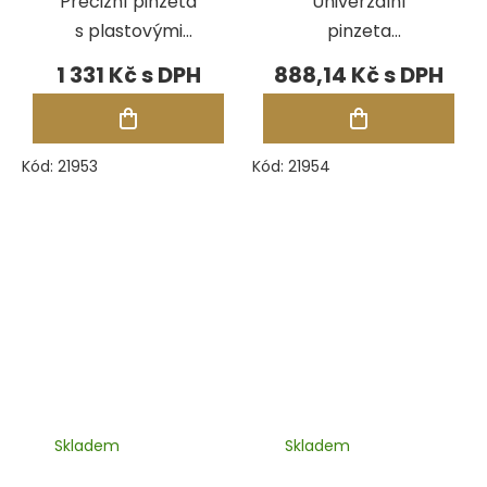
Precizní pinzeta
Univerzální
s plastovými
pinzeta
hroty Lindström
Lindström TL
1 331 Kč
888,14 Kč
TL 5CFR-SA, 130
649-SA, 154 mm
mm
Kód:
21953
Kód:
21954
Skladem
Skladem