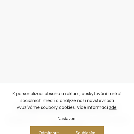
K personalizaci obsahu a reklam, poskytování funkcí
sociálních médií a analýze naší návštěvnosti
využíváme soubory cookies. Více informací
zde
.
Nastavení
Copyright 2026
Advantage-fl
. Všechna práva vyhrazena.
Upravit
nastavení cookies
Vytvořil Shoptet Premium
Odmítnout
Souhlasím