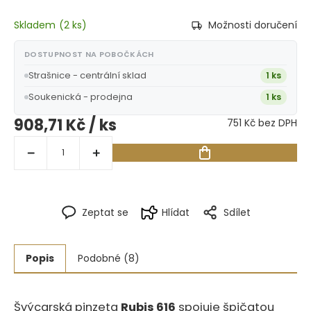
Skladem
(
2 ks
)
Možnosti doručení
DOSTUPNOST NA POBOČKÁCH
Strašnice - centrální sklad
1 ks
Soukenická - prodejna
1 ks
908,71 Kč
/ ks
751 Kč bez DPH
Zeptat se
Hlídat
Sdílet
Popis
Podobné (8)
Švýcarská pinzeta
Rubis 616
spojuje špičatou