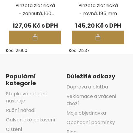
Pinzeta zlatnická
Pinzeta zlatnická
- zahnutá, 160
- rovná, 185 mm
mm
127,05 Kč
145,20 Kč
Kód:
21600
Kód:
21237
Zápatí
Populární
Důležité odkazy
kategorie
Doprava a platba
Stopkové rotační
Reklamace a vrácení
nástroje
zboží
Ruční nářadí
Moje objednávka
Galvanické pokovení
Obchodní podmínky
Čištění
Blog