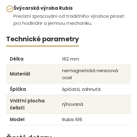
Švýcarská výroba Rubis
Precizní zpracování od tradičního výrobce pinzet
pro hodináře a jemnou mechaniku.
Technické parametry
Délka
162 mm
nemagnetická nerezová
Materiál
ocel
Špička
špičatá, zahnutá
Vnitřní plocha
rýhovaná
čelistí
Model
Rubis 616