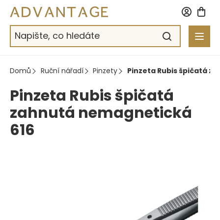
Přejít
na
obsah
Domů
Ruční nářadí
Pinzety
Pinzeta Rubis špičatá z
Pinzeta Rubis špičatá
zahnutá nemagnetická
616