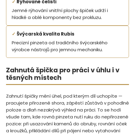
✓
Rýhované čelisti
Jemné rýhování vnitřní plochy špiček udrží i
hladké a oblé komponenty bez prokluzu.
✓
Švýcarská kvalita Rubis
Precizní pinzeta od tradičního švýcarského
výrobce nástrojů pro jemnou mechaniku.
Zahnutá špička pro práci v úhlu i v
těsných místech
Zahnutí špičky mění úhel, pod kterým díl uchopíte —
pracujete přirozeně shora, zápěstí zůstává v pohodlné
poloze a dlaň nezakrývá výhled na práci. To se hodí
všude tam, kde rovná pinzeta nutí ruku do nepřirozené
pozice: při usazování kamenů do obruby, rovnání oček
a kroužků, přikládání dílů při pájení nebo vytahování