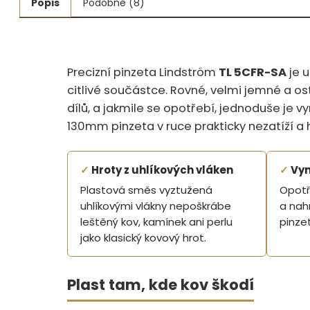
Popis
Podobné (8)
Měřidla, testry, váhy
Fasování a gravírování
Precizní pinzeta Lindström
TL 5CFR-SA
je 
Základní vybavení dílny
citlivé součástce. Rovné, velmi jemné a ost
dílů, a jakmile se opotřebí, jednoduše je 
Tvarování
130mm pinzeta v ruce prakticky nezatíží a 
Navlékací nitě, struny, podložky
✓
Hroty z uhlíkových vláken
✓
Vym
3D technologie
Plastová směs vyztužená
Opotř
Smalty, UV barvy, patiny
uhlíkovými vlákny nepoškrábe
a nah
leštěný kov, kamínek ani perlu
pinzet
Hodinářské potřeby
jako klasický kovový hrot.
Lupy a mikroskopy
Plast tam, kde kov škodí