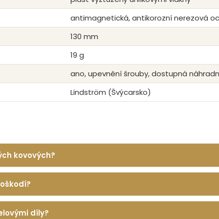
antimagnetická, antikorozní nerezová oc
130 mm
19 g
ano, upevnění šrouby, dostupná náhradn
Lindström (Švýcarsko)
kých kovových?
poškodí?
elovými díly?