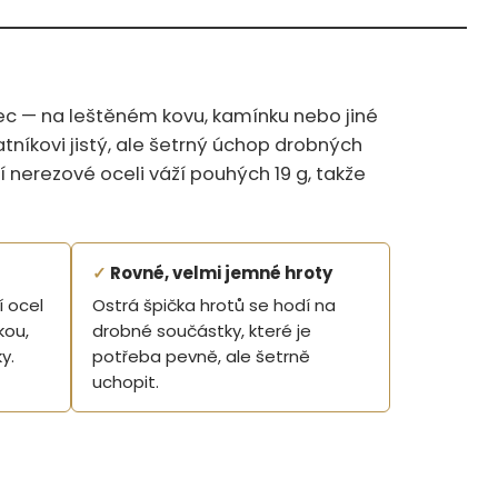
ec — na leštěném kovu, kamínku nebo jiné
atníkovi jistý, ale šetrný úchop drobných
í nerezové oceli váží pouhých 19 g, takže
✓
Rovné, velmi jemné hroty
í ocel
Ostrá špička hrotů se hodí na
kou,
drobné součástky, které je
y.
potřeba pevně, ale šetrně
uchopit.