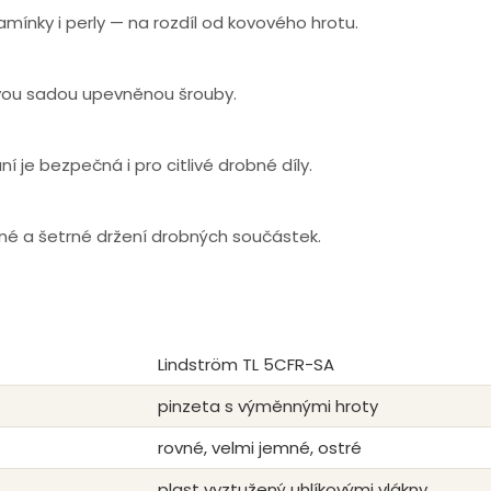
kamínky i perly — na rozdíl od kovového hrotu.
vou sadou upevněnou šrouby.
 je bezpečná i pro citlivé drobné díly.
sné a šetrné držení drobných součástek.
Lindström TL 5CFR-SA
pinzeta s výměnnými hroty
rovné, velmi jemné, ostré
plast vyztužený uhlíkovými vlákny