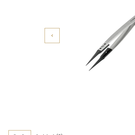
Povrchové úpravy
Kompresory a příslušenství
Čištění
Lití a tavení
Kameny
Motory, mikromotory, vrtačky
Literatura a DVD
Polotovary a komponenty
Drátování
Balení, prezentace a značení šperků