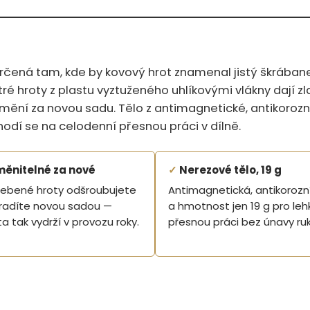
určená tam, kde by kovový hrot znamenal jistý škrában
ré hroty z plastu vyztuženého uhlíkovými vlákny dají zl
vymění za novou sadu. Tělo z antimagnetické, antikorozn
hodí se na celodenní přesnou práci v dílně.
ěnitelné za nové
✓
Nerezové tělo, 19 g
ebené hroty odšroubujete
Antimagnetická, antikorozn
radíte novou sadou —
a hmotnost jen 19 g pro leh
a tak vydrží v provozu roky.
přesnou práci bez únavy ruk