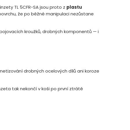
inzety TL 5CFR-SA jsou proto z
plastu
k povrchu, že po běžné manipulaci nezůstane
spojovacích kroužků, drobných komponentů — i
netizování drobných ocelových dílů ani koroze
zeta tak nekončí v koši po první ztrátě