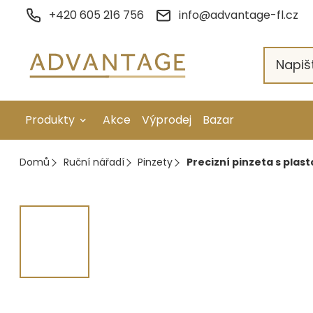
Přejít
+420 605 216 756
info@advantage-fl.cz
na
obsah
Produkty
Akce
Výprodej
Bazar
Galvanické pokovení
Domů
Ruční nářadí
Pinzety
Precizní pinzeta s plas
Náhradní díly
Stopkové rotační nástroje
Ruční nářadí
Strojní obrábění
Letování a svařování