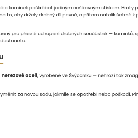
ebo kamínek poškrábat jediným nešikovným stiskem. Hroty p
a to, aby držely drobný díl pevně, a přitom natolik šetrné 
ůsobený pro přesné uchopení drobných součástek — kamínků, 
edostanete.
u
 nerezové oceli
, vyrobené ve Švýcarsku — nehrozí tak zmag
vyměnit za novou sadu, jakmile se opotřebí nebo poškodí. Pin