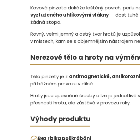
Kovová pinzeta dokáže leštěný povrch, perlu n
vyztuženého uhlíkovými vlákny
— dost tuhé n
žádná stopa.
Rovný, velmi jemný a ostrý tvar hrotů je uzp
v místech, kam se s objemnějším nástrojem n
Nerezové tělo a hroty na výměn
Tělo pinzety je z
antimagnetické, antikorozní
při běžném provozu v dílně.
Hroty jsou upevněné šrouby a lze je jednotlivě 
přesnosti hrotu, ale zůstává v provozu roky.
Výhody produktu
Bez rizika poškrábání