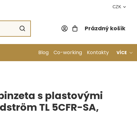
CZK
Prázdný košík
Nákupní koší
Blog
Co-working
Kontakty
VÍCE
 pinzeta s plastovými
ndström TL 5CFR-SA,