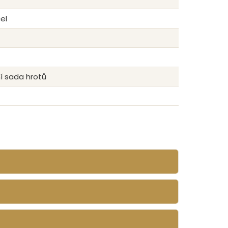
el
í sada hrotů