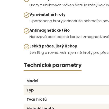
Hroty z uhlíkových vláken šetří leštěný kov, 
Vyměnitelné hroty
Opotřebené hroty jednoduše nahradíte no
Antimagnetické tělo
Nerezová ocel odolná korozi i zmagnetizování
Lehká práce, jistý úchop
Jen 19 g a rovné, velmi jemné hroty pro pře
Technické parametry
Model
Typ
Tvar hrotů
Materiál hrotů