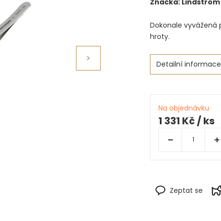
Značka:
Lindström
Dokonale vyvážená p
hroty.
Detailní informace
Na objednávku
1 331 Kč
/ ks
Zeptat se