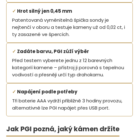
✓
Hrot silný jen 0,45 mm
Patentovaná vyměnitelná špička sondy je
nejtenčí v oboru a testuje kameny už od 0,02 ct, i
ty zasazené ve špercích.
✓
Zadáte barvu, PGI zúží výběr
Před testem vyberete jednu z 12 barevných
kategorií kamene – přístroj ji porovná s tepelnou
vodivostí a přesněji určí typ drahokamu.
✓
Napájení podle potřeby
Tři baterie AAA vydrží přibližně 3 hodiny provozu,
alternativně lze PGI napájet přes USB port.
Jak PGI pozná, jaký kámen držíte