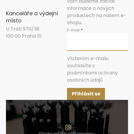
vám budeme zasílat
informace o nových
Kanceláře a výdejní
produktech na našem e-
místo
shopu.
U Trati 970/38
E-mail
100 00 Praha 10
Vložením e-mailu
souhlasíte s
podmínkami ochrany
osobních údajů
Přihlásit se
Sledovat na Instagramu