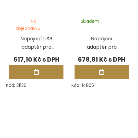
Na
Skladem
objednávku
Napájecí USB
Napájecí
adaptér pro
adaptér pro
testery
testery
617,10 Kč
678,81 Kč
Presidium
Presidium
PDMT/PMT II
Kód:
21136
Kód:
14805