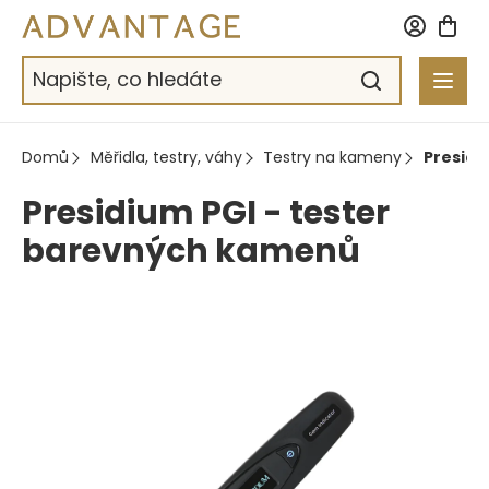
Přejít
na
obsah
Domů
Měřidla, testry, váhy
Testry na kameny
Presidi
Presidium PGI - tester
barevných kamenů