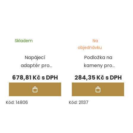
Skladem
Na
objednávku
Napájecí
Podložka na
adaptér pro
kameny pro
testery
testery
678,81 Kč
284,35 Kč
Presidium PMUT
Presidium
III
Kód:
14806
Kód:
21137