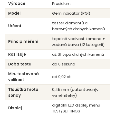
Výrobce
Presidium
Model
Gem Indicator (PGI)
tester diamantů a
Určení
barevných drahých kamenů
tepelná vodivost kamene +
Princip měření
zadaná barva (12 kategorií)
Rozlišuje
až 31 typů drahých kamenů
Doba testu
do 6 sekund
Min. testovaná
od 0,02 ct
velikost
Tloušťka hrotu
0,45 mm (patentovaný,
sondy
vyměnitelný)
digitální LED displej, menu
Displej
TEST/SETTINGS