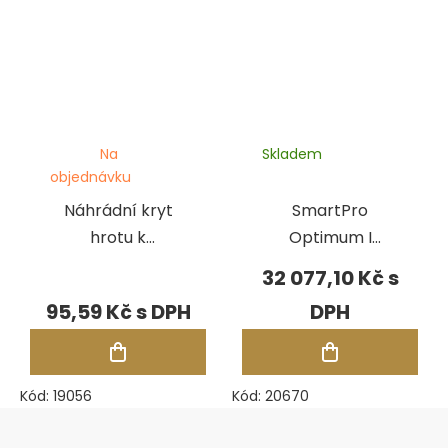
Na
Skladem
objednávku
Náhrádní kryt
SmartPro
hrotu k
Optimum I
Multitester III
multitester na
32 077,10 Kč
kameny
95,59 Kč
Kód:
19056
Kód:
20670
Zápatí