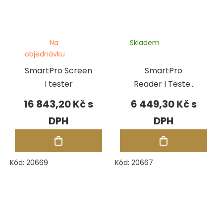
Na
Skladem
objednávku
SmartPro Screen
SmartPro
I tester
Reader I Tester
na diamanty a
16 843,20 Kč
6 449,30 Kč
moissanity
Kód:
20669
Kód:
20667