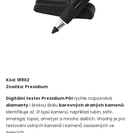
Kód:
18902
Značka:
Presidium
Digitální tester Presidium PGI
rychle rozpoznává
diamanty
i širokou škálu
barevných drahých kamenů
.
Identifikuje až
31 typů kamenů,
například rubín, safír,
smaragd, topaz, ametyst a mnoho dalších. Vhodný je pro
testování volných kamenů i kamenů zasazených ve
špercích.