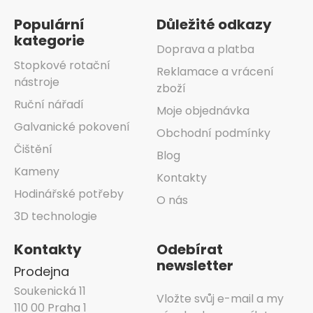
Populární
Důležité odkazy
kategorie
Doprava a platba
Stopkové rotační
Reklamace a vrácení
nástroje
zboží
Ruční nářadí
Moje objednávka
Galvanické pokovení
Obchodní podmínky
Čištění
Blog
Kameny
Kontakty
Hodinářské potřeby
O nás
3D technologie
Kontakty
Odebírat
newsletter
Prodejna
Soukenická 11
Vložte svůj e-mail a my
110 00 Praha 1