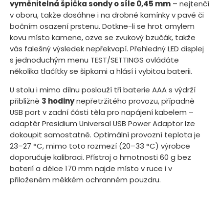
vyměnitelná špička sondy o síle 0,45 mm
– nejtenčí
v oboru, takže dosáhne i na drobné kamínky v pavé či
bočním osazení prstenu. Dotkne-li se hrot omylem
kovu místo kamene, ozve se zvukový bzučák, takže
vás falešný výsledek nepřekvapí. Přehledný LED displej
s jednoduchým menu TEST/SETTINGS ovládáte
několika tlačítky se šipkami a hlásí i vybitou baterii.
U stolu i mimo dílnu poslouží tři baterie AAA s výdrží
přibližně
3 hodiny
nepřetržitého provozu, případně
USB port v zadní části těla pro napájení kabelem –
adaptér Presidium Universal USB Power Adaptor lze
dokoupit samostatně. Optimální provozní teplota je
23–27 °C, mimo toto rozmezí (20–33 °C) výrobce
doporučuje kalibraci. Přístroj o hmotnosti 60 g bez
baterií a délce 170 mm najde místo v ruce i v
přiloženém měkkém ochranném pouzdru.