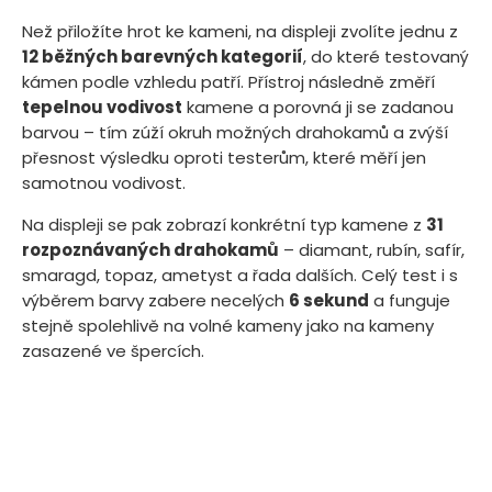
Než přiložíte hrot ke kameni, na displeji zvolíte jednu z
12 běžných barevných kategorií
, do které testovaný
kámen podle vzhledu patří. Přístroj následně změří
tepelnou vodivost
kamene a porovná ji se zadanou
barvou – tím zúží okruh možných drahokamů a zvýší
přesnost výsledku oproti testerům, které měří jen
samotnou vodivost.
Na displeji se pak zobrazí konkrétní typ kamene z
31
rozpoznávaných drahokamů
– diamant, rubín, safír,
smaragd, topaz, ametyst a řada dalších. Celý test i s
výběrem barvy zabere necelých
6 sekund
a funguje
stejně spolehlivě na volné kameny jako na kameny
zasazené ve špercích.