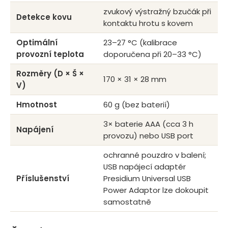
zvukový výstražný bzučák při
Detekce kovu
kontaktu hrotu s kovem
Optimální
23–27 °C (kalibrace
provozní teplota
doporučena při 20–33 °C)
Rozměry (D × Š ×
170 × 31 × 28 mm
V)
Hmotnost
60 g (bez baterií)
3× baterie AAA (cca 3 h
Napájení
provozu) nebo USB port
ochranné pouzdro v balení;
USB napájecí adaptér
Příslušenství
Presidium Universal USB
Power Adaptor lze dokoupit
samostatně