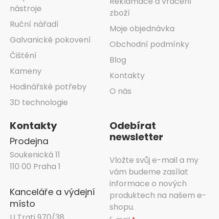
Reklamace a vrácení
nástroje
zboží
Ruční nářadí
Moje objednávka
Galvanické pokovení
Obchodní podmínky
Čištění
Blog
Kameny
Kontakty
Hodinářské potřeby
O nás
3D technologie
Kontakty
Odebírat
newsletter
Prodejna
Soukenická 11
Vložte svůj e-mail a my
110 00 Praha 1
vám budeme zasílat
informace o nových
Kanceláře a výdejní
produktech na našem e-
místo
shopu.
U Trati 970/38