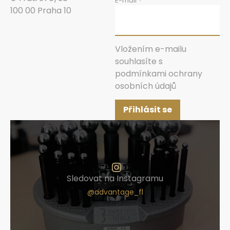
E-mail
100 00 Praha 10
Vložením e-mailu
souhlasíte s
podmínkami ochrany
osobních údajů
Přihlásit se
Sledovat na Instagramu