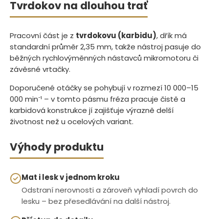
Tvrdokov na dlouhou trať
Pracovní část je z
tvrdokovu (karbidu)
, dřík má
standardní průměr 2,35 mm, takže nástroj pasuje do
běžných rychlovýměnných nástavců mikromotoru či
závěsné vrtačky.
Doporučené otáčky se pohybují v rozmezí 10 000–15
000 min⁻¹ – v tomto pásmu fréza pracuje čistě a
karbidová konstrukce jí zajišťuje výrazně delší
životnost než u ocelových variant.
Výhody produktu
Mat i lesk v jednom kroku
Odstraní nerovnosti a zároveň vyhladí povrch do
lesku – bez přesedlávání na další nástroj.