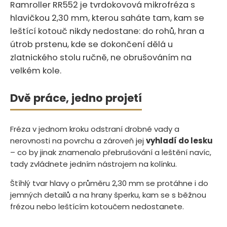
Ramroller RR552 je tvrdokovová mikrofréza s
hlavičkou 2,30 mm, kterou saháte tam, kam se
leštící kotouč nikdy nedostane: do rohů, hran a
útrob prstenu, kde se dokončení dělá u
zlatnického stolu ručně, ne obrušováním na
velkém kole.
Dvě práce, jedno projetí
Fréza v jednom kroku odstraní drobné vady a
nerovnosti na povrchu a zároveň jej
vyhladí do lesku
– co by jinak znamenalo přebrušování a leštění navíc,
tady zvládnete jedním nástrojem na kolínku.
Štíhlý tvar hlavy o průměru 2,30 mm se protáhne i do
jemných detailů a na hrany šperku, kam se s běžnou
frézou nebo leštícím kotoučem nedostanete.