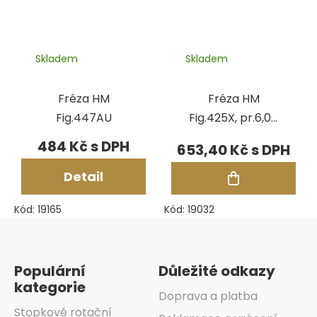
Skladem
Skladem
Fréza HM
Fréza HM
Fig.447AU
Fig.425X, pr.6,00
mm
484 Kč
653,40 Kč
Detail
Kód:
19165
Kód:
19032
Zápatí
Populární
Důležité odkazy
kategorie
Doprava a platba
Stopkové rotační