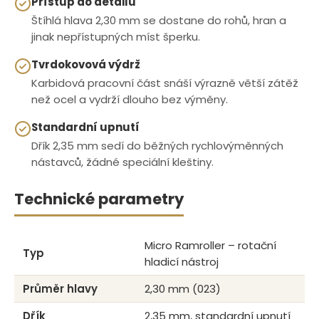
Přístup do detailu
Štíhlá hlava 2,30 mm se dostane do rohů, hran a
jinak nepřístupných míst šperku.
Tvrdokovová výdrž
Karbidová pracovní část snáší výrazně větší zátěž
než ocel a vydrží dlouho bez výměny.
Standardní upnutí
Dřík 2,35 mm sedí do běžných rychlovýměnných
nástavců, žádné speciální kleštiny.
Technické parametry
Micro Ramroller – rotační
Typ
hladicí nástroj
Průměr hlavy
2,30 mm (023)
Dřík
2,35 mm, standardní upnutí