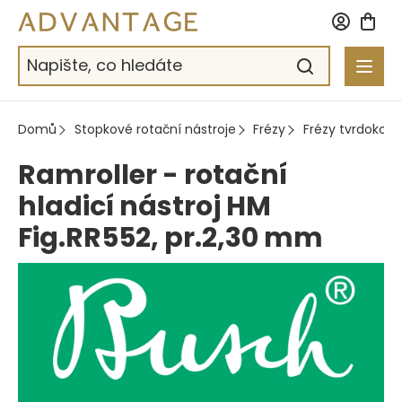
Přejít
na
obsah
Domů
Stopkové rotační nástroje
Frézy
Frézy tvrdokov
Ramroller - rotační
hladicí nástroj HM
Fig.RR552, pr.2,30 mm