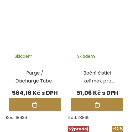
Skladem
Skladem
Purge /
Boční čisticí
Discharge Tubes
kelímek pro
(3 Pack) pro
Solidscape
564,16 Kč
51,06 Kč
Solidscape
Kód:
18936
Kód:
18865
Výprodej
–12 %