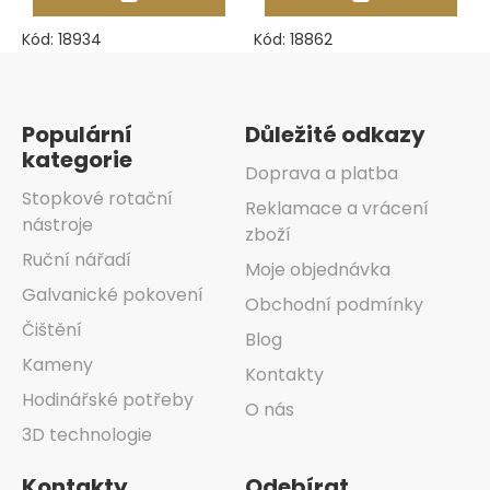
Kód:
18934
Kód:
18862
Zápatí
Populární
Důležité odkazy
kategorie
Doprava a platba
Stopkové rotační
Reklamace a vrácení
nástroje
zboží
Ruční nářadí
Moje objednávka
Galvanické pokovení
Obchodní podmínky
Čištění
Blog
Kameny
Kontakty
Hodinářské potřeby
O nás
3D technologie
Kontakty
Odebírat