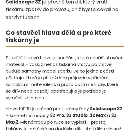
Solidscape 3Z
je přesně ten díl, který vrátí
tiskárnu zpátky do provozu, aniž byste čekali na
servisní zásah.
Co stavěcí hlava dělá a pro které
tiskárny je
Stavěcí tisková hlava je součást, která nanáší stavěcí
materiál – vosk, z něhož tiskárna vrstvu po vrstvě
buduje samotný model šperku. Je to jedna z částí
přístroje, která je při každém průjezdu v přímém
kontaktu s materiálem, a proto patří mezi díly, které
se dřív nebo později opotřebují a je potřeba je
vyměnit za novou.
Hlava 19009 je určená pro tiskárny řady
Solidscape 3Z
– konkrétně modely
3Z Pro
,
3Z Studio
,
3Z Max
a
3Z
Max2
. Mít náhradu po ruce se vyplatí – prostoj
tiskárny, která čeká na dodávku dílu, stojí dílnu víc než