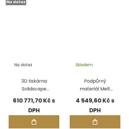
Na dotaz
Na dotaz
Skladem
3D tiskárna
Podpůrný
Solidscape
materiál Melt
S3Duo Solidjet,
pro Solidscape
610 771,70 Kč
4 549,60 Kč
černá