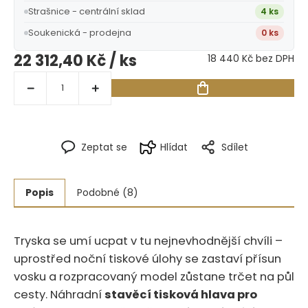
Strašnice - centrální sklad
4 ks
Soukenická - prodejna
0 ks
22 312,40 Kč
/ ks
18 440 Kč bez DPH
Zeptat se
Hlídat
Sdílet
Popis
Podobné (8)
Tryska se umí ucpat v tu nejnevhodnější chvíli –
uprostřed noční tiskové úlohy se zastaví přísun
vosku a rozpracovaný model zůstane trčet na půl
cesty.‍​‍​‌‌‌​​‌‌​‌‌​‌​​​‌​​​‌​‌​​‌‌​‌​‌‌ Náhradní
stavěcí tisková hlava pro