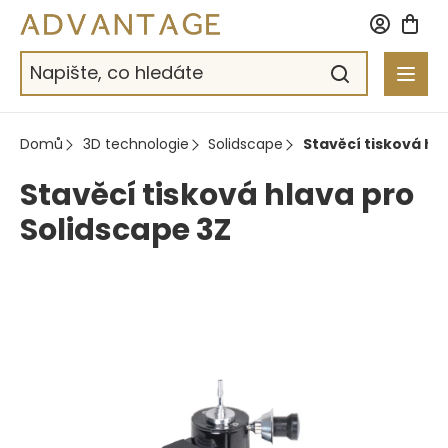
Přejít
na
obsah
Domů
3D technologie
Solidscape
Stavěcí tisková hl
Stavěcí tisková hlava pro
Solidscape 3Z