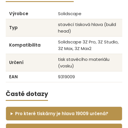
Výrobce
Solidscape
stavěcí tisková hlava (build
Typ
head)
Solidscape 3Z Pro, 3Z Studio,
Kompatibilita
3Z Max, 3Z Max2
tisk stavěcího materiálu
Určení
(vosku)
EAN
9319009
Časté dotazy
Pro které tiskárny je hlava 19009 určená?