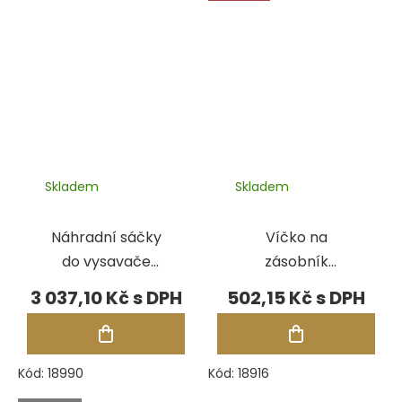
Skladem
Skladem
Náhradní sáčky
Víčko na
do vysavače
zásobník
JetStream pro
stavěcího
3 037,10 Kč
502,15 Kč
Solidscape (2 ks)
materiálu pro
Solidscape 3Z
Kód:
18990
Kód:
18916