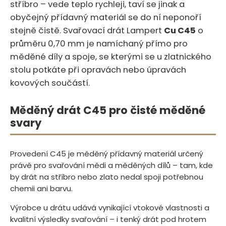
stříbro – vede teplo rychleji, taví se jinak a
obyčejný přídavný materiál se do ní neponoří
stejně čistě.‍​‍‌​​‌‌​​​‌‌​​​​‌‌‌​​​‌‌​​​​​​​‌‌​ Svařovací drát Lampert
Cu C45
o
průměru 0,70 mm je namíchaný přímo pro
měděné díly a spoje, se kterými se u zlatnického
stolu potkáte při opravách nebo úpravách
kovových součástí.
Měděný drát C45 pro čisté měděné
svary
Provedení C45 je měděný přídavný materiál určený
právě pro svařování mědi a měděných dílů – tam, kde
by drát na stříbro nebo zlato nedal spoji potřebnou
chemii ani barvu.
Výrobce u drátu udává vynikající vtokové vlastnosti a
kvalitní výsledky svařování – i tenký drát pod hrotem