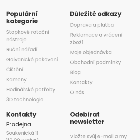
Populární
Důležité odkazy
kategorie
Doprava a platba
Stopkové rotační
Reklamace a vrácení
nástroje
zboží
Ruční nářadí
Moje objednávka
Galvanické pokovení
Obchodní podmínky
Čištění
Blog
Kameny
Kontakty
Hodinářské potřeby
O nás
3D technologie
Kontakty
Odebírat
newsletter
Prodejna
Soukenická 11
Vložte svůj e-mail a my