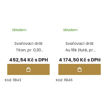
Skladem
Skladem
Svařovací drát
Svařovací drát
Titan, pr. 0,30
Au 18k žluté, pr.
mm, 100 cm
0,25 mm, 50 cm,
452,54 Kč
4 174,50 Kč
Au750Y
Kód:
11843
Kód:
11846