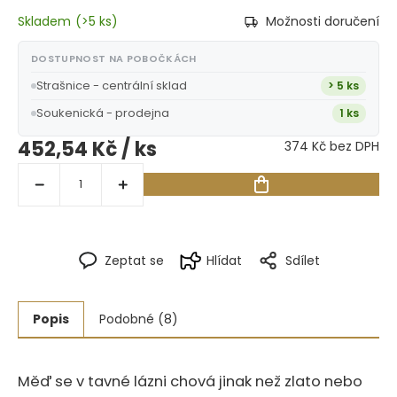
Skladem
(
>5 ks
)
Možnosti doručení
DOSTUPNOST NA POBOČKÁCH
Strašnice - centrální sklad
> 5 ks
Soukenická - prodejna
1 ks
452,54 Kč
/ ks
374 Kč bez DPH
Zeptat se
Hlídat
Sdílet
Popis
Podobné (8)
Měď se v tavné lázni chová jinak než zlato nebo