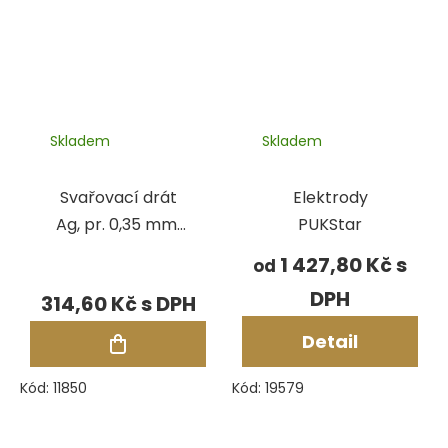
Skladem
Skladem
Svařovací drát
Elektrody
Ag, pr. 0,35 mm,
PUKStar
100 cm, Ag970
1 427,80 Kč
od
314,60 Kč
Detail
Kód:
11850
Kód:
19579