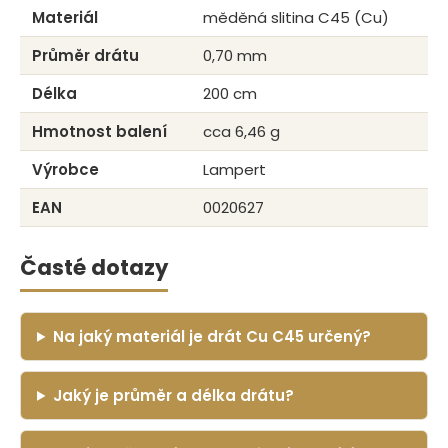
Materiál
měděná slitina C45 (Cu)
Průměr drátu
0,70 mm
Délka
200 cm
Hmotnost balení
cca 6,46 g
Výrobce
Lampert
EAN
0020627
Časté dotazy
Na jaký materiál je drát Cu C45 určený?
Jaký je průměr a délka drátu?