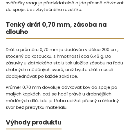
svářečky reaguje předvídatelně a jde přesně dávkovat
do spoje, bez zbytečného rozstřiku.
Tenký drát 0,70 mm, zásoba na
dlouho
Drát o průměru 0,70 mm je dodáván v délce 200 cm,
stočený do kotoučku, s hmotností cca 6,46 g. Do
zásuvky u zlatnického stolu tak uložíte zásobu na řadu
drobných měděných svarů, aniž byste drát museli
doobjednávat po každé zakázce.
Průměr 0,70 mm dovoluje dávkovat kov do spoje po
malých kapkách, což se hodí právě u drobnějších
měděných dílů, kde je třeba udržet přesný a úhledný
svar bez přebytku materiálu.
Výhody produktu