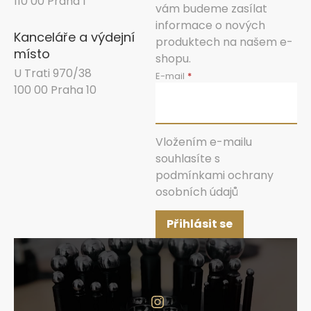
110 00 Praha 1
vám budeme zasílat
informace o nových
Kanceláře a výdejní
produktech na našem e-
místo
shopu.
U Trati 970/38
E-mail
100 00 Praha 10
Vložením e-mailu
souhlasíte s
podmínkami ochrany
osobních údajů
Přihlásit se