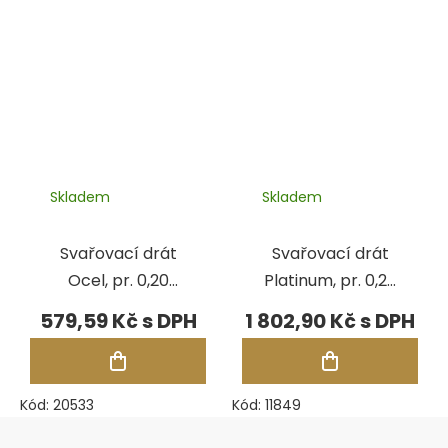
Skladem
Skladem
Svařovací drát
Svařovací drát
Ocel, pr. 0,20
Platinum, pr. 0,25
mm, 100 cm,
mm, 50 cm,
579,59 Kč
1 802,90 Kč
Steel GS2
Pt960C
Kód:
20533
Kód:
11849
Zápatí