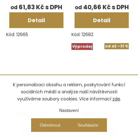
61,83 Kč
40,66 Kč
od
od
Detail
Detail
Kód:
12665
Kód:
12682
Výprodej
od
až
–31 %
K personalizaci obsahu a reklam, poskytování funkcí
sociálních médií a analýze naší návštěvnosti
využíváme soubory cookies. Více informací
zde
.
Nastavení
Skladem
Skladem
Odmítnout
Souhlasím
Fréza Fig.194
Fréza Fig.234