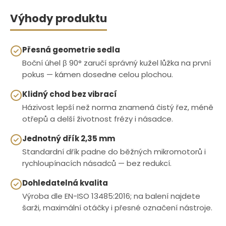
Výhody produktu
Přesná geometrie sedla
Boční úhel β 90° zaručí správný kužel lůžka na první
pokus — kámen dosedne celou plochou.
Klidný chod bez vibrací
Házivost lepší než norma znamená čistý řez, méně
otřepů a delší životnost frézy i násadce.
Jednotný dřík 2,35 mm
Standardní dřík padne do běžných mikromotorů i
rychloupínacích násadců — bez redukcí.
Dohledatelná kvalita
Výroba dle EN-ISO 13485:2016; na balení najdete
šarži, maximální otáčky i přesné označení nástroje.