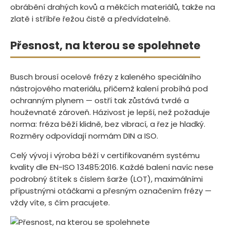
obrábění drahých kovů a měkčích materiálů, takže na
zlatě i stříbře řežou čistě a předvídatelně.
Přesnost, na kterou se spolehnete
Busch brousí ocelové frézy z kaleného speciálního
nástrojového materiálu, přičemž kalení probíhá pod
ochranným plynem — ostří tak zůstává tvrdé a
houževnaté zároveň. Házivost je lepší, než požaduje
norma: fréza běží klidně, bez vibrací, a řez je hladký.
Rozměry odpovídají normám DIN a ISO.
Celý vývoj i výroba běží v certifikovaném systému
kvality dle EN-ISO 13485:2016. Každé balení navíc nese
podrobný štítek s číslem šarže (LOT), maximálními
přípustnými otáčkami a přesným označením frézy —
vždy víte, s čím pracujete.