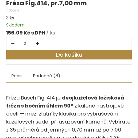
Fréza Fig.414, pr.7,00 mm
22856
3 ks
Skladem
156,09 Kč
/ ks
Do košíku
Popis
Podobné (8)
Fréza Busch Fig.‍​‍‌‌​‌‌​​​​​​‌​‌​​​‌​​‌​‌​‌​​‌​​‌​ 414 je
dvojkuželová ložisková
fréza s bočním úhlem 90°
z kalené nástrojové
oceli — mezi zlatníky klasika pro vybrušování
kuželových sedel při usazování kamenů. Vybíráte
z 35 průměrů od jemných 0,70 mm až po 7,00
mm; všechny sedí na standardním dříku 2,35