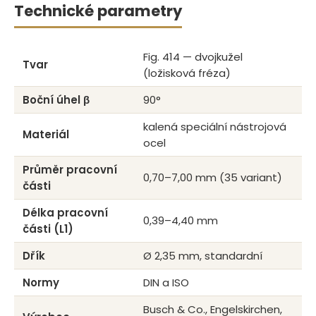
Technické parametry
Fig. 414 — dvojkužel
Tvar
(ložisková fréza)
Boční úhel β
90°
kalená speciální nástrojová
Materiál
ocel
Průměr pracovní
0,70–7,00 mm (35 variant)
části
Délka pracovní
0,39–4,40 mm
části (L1)
Dřík
Ø 2,35 mm, standardní
Normy
DIN a ISO
Busch & Co., Engelskirchen,