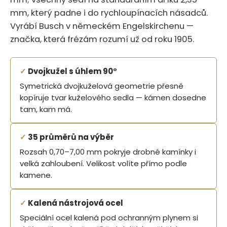
mm, který padne i do rychloupínacích násadců.
Vyrábí Busch v německém Engelskirchenu —
značka, která frézám rozumí už od roku 1905.
✓
Dvojkužel s úhlem 90°
Symetrická dvojkuželová geometrie přesně
kopíruje tvar kuželového sedla — kámen dosedne
tam, kam má.
✓
35 průměrů na výběr
Rozsah 0,70–7,00 mm pokryje drobné kamínky i
velká zahloubení. Velikost volíte přímo podle
kamene.
✓
Kalená nástrojová ocel
Speciální ocel kalená pod ochranným plynem si