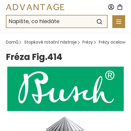
Přejít
na
obsah
Domů
Stopkové rotační nástroje
Frézy
Frézy ocelové
Fréza Fig.414