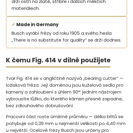
drží ostří na zlatě, stříbře i dalších měkčích
materiálech.
✓
Made in Germany
Busch vyrábí frézy od roku 1905 a svého hesla
„There is no substitute for quality“ se drží dodnes.
K čemu Fig. 414 v dílně použijete
Tvar Fig. 414 se v angličtině nazývá „bearing cutter“ —
ložisková fréza. Její doménou jsou kuželová sedla pro
kameny a zahloubení s úhlem 90°: jedním nástrojem
vybrousíte lůžko, do kterého kámen přesně zapadne,
bez zdlouhavého dobrušování.
Pracovní část roste úměrně průměru — délka břitů se
pohybuje od 0,39 mm u nejmenší velikosti po 4,40 mm
u největší. Ocelové frézy Busch jsou určeny pro