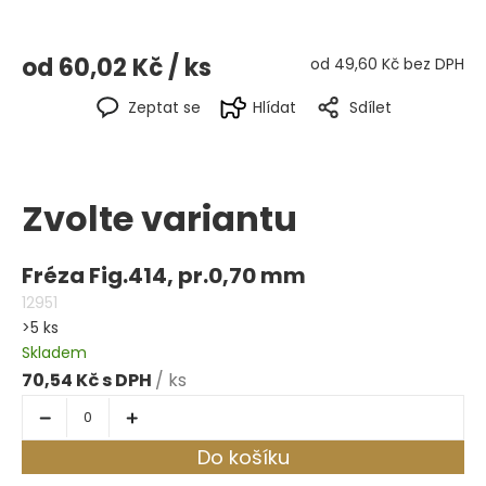
od
60,02 Kč
/ ks
od
49,60 Kč
bez DPH
Zeptat se
Hlídat
Sdílet
Zvolte variantu
Fréza Fig.414, pr.0,70 mm
12951
>5 ks
Skladem
70,54 Kč
/ ks
Do košíku