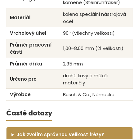
kamene (Steinruhfräser)
kalená speciální nástrojová
Materiál
ocel
Vrcholový úhel
90° (všechny velikosti)
Průměr pracovní
1,00–8,00 mm (21 velikostí)
části
Průměr dříku
2,35 mm
drahé kovy a měkčí
Určeno pro
materiály
Výrobce
Busch & Co., Německo
Časté dotazy
Jak zvolím správnou velikost frézy?