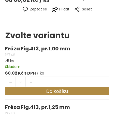
Zeptat se
Hlídat
Sdílet
Zvolte variantu
Fréza Fig.413, pr.1,00 mm
12746
>5 ks
Skladem
60,02 Kč
/ ks
Do košíku
Fréza Fig.413, pr.1,25 mm
12747