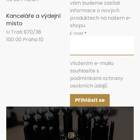
vám budeme zasílat
informace o nových
Kanceláře a výdejní
produktech na našem e-
místo
shopu.
U Trati 970/38
E-mail
100 00 Praha 10
Vložením e-mailu
souhlasíte s
podmínkami ochrany
osobních údajů
Přihlásit se