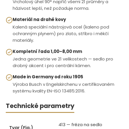
Vrcholový úhel 90° napříč všemi 21 průměry a
házivost lepší, než požaduje norma.
Materiál na drahé kovy
Kalená speciální nástrojová ocel (kaleno pod
ochranným plynem) pro zlato, stříbro i měkčí
materiály.
Kompletní řada 1,00–8,00 mm
Jedna geometrie ve 21 velikostech — sedlo pro
drobný akcent i pro centrální kámen.
Made in Germany od roku 1905
Výroba Busch v Engelskirchenu v certifikovaném
systému kvality EN-ISO 13485:2016.
Technické parametry
413 — fréza na sedlo
Tvar (Fig.)