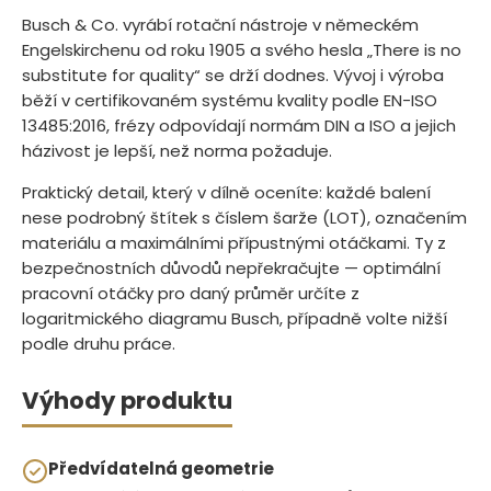
Busch & Co. vyrábí rotační nástroje v německém
Engelskirchenu od roku 1905 a svého hesla „There is no
substitute for quality“ se drží dodnes. Vývoj i výroba
běží v certifikovaném systému kvality podle EN-ISO
13485:2016, frézy odpovídají normám DIN a ISO a jejich
házivost je lepší, než norma požaduje.
Praktický detail, který v dílně oceníte: každé balení
nese podrobný štítek s číslem šarže (LOT), označením
materiálu a maximálními přípustnými otáčkami. Ty z
bezpečnostních důvodů nepřekračujte — optimální
pracovní otáčky pro daný průměr určíte z
logaritmického diagramu Busch, případně volte nižší
podle druhu práce.
Výhody produktu
Předvídatelná geometrie