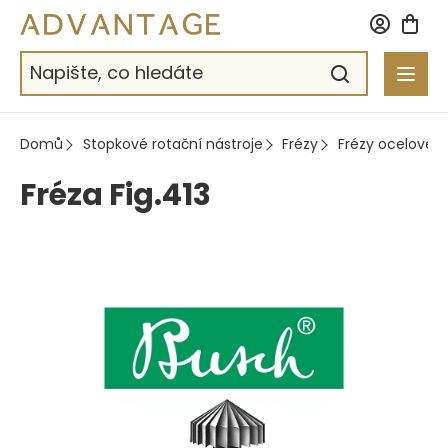
Přejít
na
obsah
Domů
Stopkové rotační nástroje
Frézy
Frézy ocelové
Fréza Fig.413