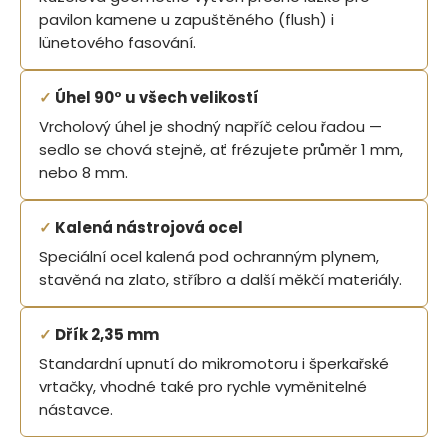
pavilon kamene u zapuštěného (flush) i
lünetového fasování.
✓
Úhel 90° u všech velikostí
Vrcholový úhel je shodný napříč celou řadou —
sedlo se chová stejně, ať frézujete průměr 1 mm,
nebo 8 mm.
✓
Kalená nástrojová ocel
Speciální ocel kalená pod ochranným plynem,
stavěná na zlato, stříbro a další měkčí materiály.
✓
Dřík 2,35 mm
Standardní upnutí do mikromotoru i šperkařské
vrtačky, vhodné také pro rychle vyměnitelné
nástavce.