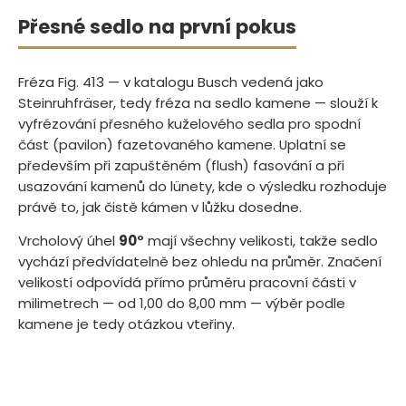
Přesné sedlo na první pokus
Fréza Fig. 413 — v katalogu Busch vedená jako
Steinruhfräser, tedy fréza na sedlo kamene — slouží k
vyfrézování přesného kuželového sedla pro spodní
část (pavilon) fazetovaného kamene. Uplatní se
především při zapuštěném (flush) fasování a při
usazování kamenů do lünety, kde o výsledku rozhoduje
právě to, jak čistě kámen v lůžku dosedne.
Vrcholový úhel
90°
mají všechny velikosti, takže sedlo
vychází předvídatelně bez ohledu na průměr. Značení
velikostí odpovídá přímo průměru pracovní části v
milimetrech — od 1,00 do 8,00 mm — výběr podle
kamene je tedy otázkou vteřiny.