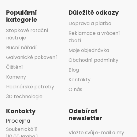
Populární
Důležité odkazy
kategorie
Doprava a platba
Stopkové rotační
Reklamace a vrácení
nástroje
zboží
Ruční nářadí
Moje objednávka
Galvanické pokovení
Obchodní podmínky
Čištění
Blog
Kameny
Kontakty
Hodinářské potřeby
O nás
3D technologie
Kontakty
Odebírat
newsletter
Prodejna
Soukenická 11
Vložte svůj e-mail a my
110 00 Praha 1