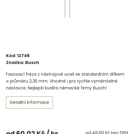
Kód:
12746
Značka:
Busch
Fasovací fréza z nástrojové oceli se standardním dříkem
o průměru 2,35 mm. Vhodné i pro rychle vyměnitelné
nástavce. Nejlepší kvalita německé firmy Busch!
Detailní informace
od
60,02 Kč
/ ks
od
49,60 Kč
bez DPH