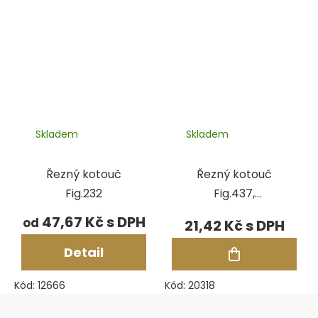
Skladem
Skladem
Řezný kotouč
Řezný kotouč
Fig.232
Fig.437,
pr.37,5x1,6 mm
47,67 Kč
od
21,42 Kč
Detail
Kód:
12666
Kód:
20318
Zápatí