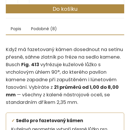
Do košíku
Popis
Podobné (8)
Když má fazetovaný kámen dosednout na setinu
přesně, sáhne zlatník po fréze na sedlo kamene.‍​‍​‌​‌​‌​‌‌‌‌‌​‌​‌‌‌​​​​‌‌​‌‌‌‌​‌​
Busch
Fig. 413
vyfrézuje kuželové lůžko s
vrcholovým úhlem 90°, do kterého pavilon
kamene zapadne při zapuštěném i lünetovém
fasování. Vybíráte z
21 průměrů od 1,00 do 8,00
mm
— všechny z kalené nástrojové oceli, se
standardním dříkem 2,35 mm.
✓
Sedlo pro fazetovaný kámen
Kuželová geometrie vytvoří přesné lůžko pro